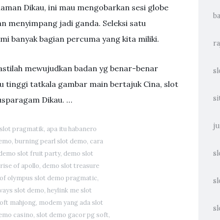
diaman Dikau, ini mau mengobarkan sesi globe
ba
 menyimpang jadi ganda. Seleksi satu
mi banyak bagian percuma yang kita miliki.
ra
pastilah mewujudkan badan yg benar-benar
sl
 tinggi tatkala gambar main bertajuk Cina, slot
si
usparagam Dikau. …
ju
slot pragmatik
,
apa itu habanero
demo
,
burning pearl slot demo
,
cara
sl
demo slot fruit party
,
demo slot
rise of apollo
,
demo slot treasure
 of olympus slot demo pragmatic
,
sl
ways slot demo
,
heylink me slot
soft mahjong
,
modem yang ada slot
sl
demo casino
,
slot demo gacor pg soft
,