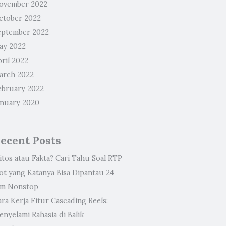
ovember 2022
ctober 2022
eptember 2022
ay 2022
ril 2022
arch 2022
ebruary 2022
anuary 2020
ecent Posts
itos atau Fakta? Cari Tahu Soal RTP
lot yang Katanya Bisa Dipantau 24
am Nonstop
ra Kerja Fitur Cascading Reels:
nyelami Rahasia di Balik