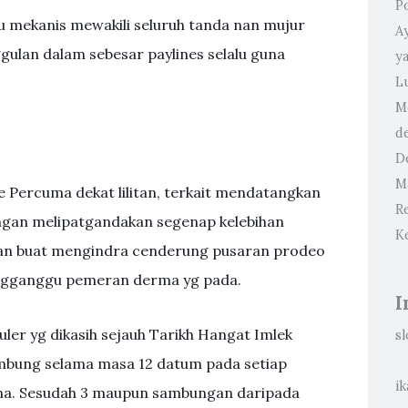
P
aku mekanis mewakili seluruh tanda nan mujur
A
ulan dalam sebesar paylines selalu guna
y
L
M
d
D
M
 Percuma dekat lilitan, terkait mendatangkan
R
ngan melipatgandakan segenap kelebihan
K
an buat mengindra cenderung pusaran prodeo
ngganggu pemeran derma yg pada.
I
uler yg dikasih sejauh Tarikh Hangat Imlek
sl
embung selama masa 12 datum pada setiap
ik
na. Sesudah 3 maupun sambungan daripada