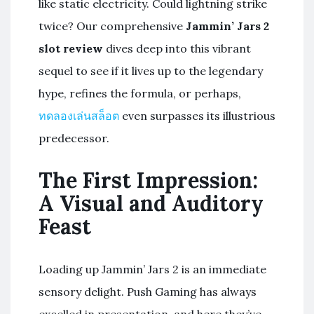
like static electricity. Could lightning strike
twice? Our comprehensive
Jammin’ Jars 2
slot review
dives deep into this vibrant
sequel to see if it lives up to the legendary
hype, refines the formula, or perhaps,
ทดลองเล่นสล็อต
even surpasses its illustrious
predecessor.
The First Impression:
A Visual and Auditory
Feast
Loading up Jammin’ Jars 2 is an immediate
sensory delight. Push Gaming has always