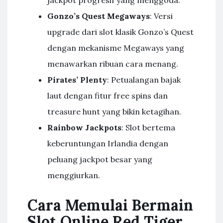
jackpot progresif yang menggoda.
Gonzo’s Quest Megaways
: Versi
upgrade dari slot klasik Gonzo’s Quest
dengan mekanisme Megaways yang
menawarkan ribuan cara menang.
Pirates’ Plenty
: Petualangan bajak
laut dengan fitur free spins dan
treasure hunt yang bikin ketagihan.
Rainbow Jackpots
: Slot bertema
keberuntungan Irlandia dengan
peluang jackpot besar yang
menggiurkan.
Cara Memulai Bermain
Slot Online Red Tiger