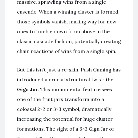
massive, sprawling wins from a single
cascade. When a winning cluster is formed,
those symbols vanish, making way for new
ones to tumble down from above in the
classic cascade fashion, potentially creating
chain reactions of wins from a single spin.
But this isn’t just a re-skin. Push Gaming has
introduced a crucial structural twist: the
Giga Jar
. This monumental feature sees
one of the fruit jars transform into a
colossal 2×2 or 3×3 symbol, dramatically
increasing the potential for huge cluster
formations. The sight of a 3×3 Giga Jar of