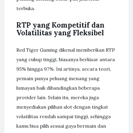
terbuka.
RTP yang Kompetitif dan
Volatilitas yang Fleksibel
Red Tiger Gaming dikenal memberikan RTP
yang cukup tinggi, biasanya berkisar antara
95% hingga 97%. Ini artinya, secara teori,
pemain punya peluang menang yang
lumayan baik dibandingkan beberapa
provider lain. Selain itu, mereka juga
menyediakan pilihan slot dengan tingkat
volatilitas rendah sampai tinggi, sehingga
kamu bisa pilih sesuai gaya bermain dan