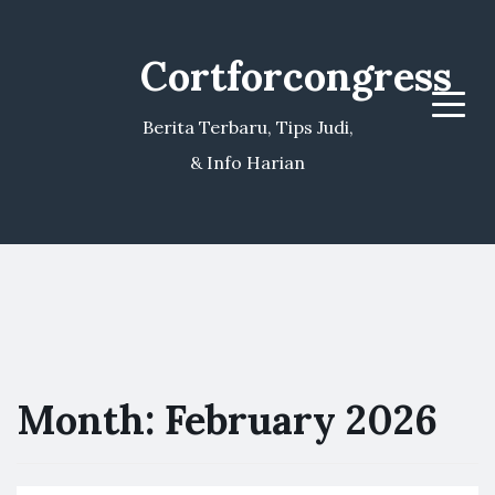
Cortforcongress
Menu
Berita Terbaru, Tips Judi,
& Info Harian
Month:
February 2026