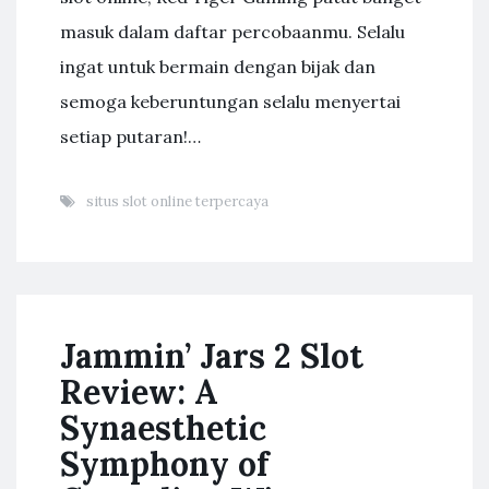
masuk dalam daftar percobaanmu. Selalu
ingat untuk bermain dengan bijak dan
semoga keberuntungan selalu menyertai
setiap putaran!…
situs slot online terpercaya
Jammin’ Jars 2 Slot
Review: A
Synaesthetic
Symphony of