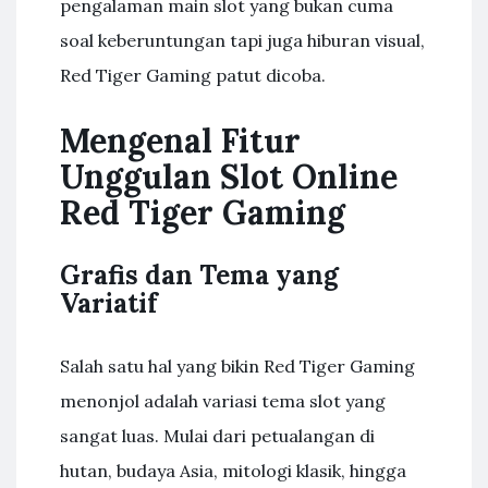
pengalaman main slot yang bukan cuma
soal keberuntungan tapi juga hiburan visual,
Red Tiger Gaming patut dicoba.
Mengenal Fitur
Unggulan Slot Online
Red Tiger Gaming
Grafis dan Tema yang
Variatif
Salah satu hal yang bikin Red Tiger Gaming
menonjol adalah variasi tema slot yang
sangat luas. Mulai dari petualangan di
hutan, budaya Asia, mitologi klasik, hingga