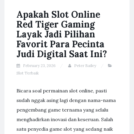
Apakah Slot Online
Red Tiger Gaming
Layak Jadi Pilihan
Favorit Para Pecinta
Judi Digital Saat Ini?
February 23, 2026
Peter Bailey
Slot Terbaik
Bicara soal permainan slot online, pasti
sudah nggak asing lagi dengan nama-nama
pengembang game ternama yang selalu
menghadirkan inovasi dan keseruan. Salah
satu penyedia game slot yang sedang naik