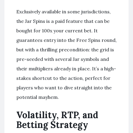
Exclusively available in some jurisdictions,
the Jar Spins is a paid feature that can be
bought for 100x your current bet. It
guarantees entry into the Free Spins round,
but with a thrilling precondition: the grid is
pre-seeded with several Jar symbols and
their multipliers already in place. It’s a high-
stakes shortcut to the action, perfect for
players who want to dive straight into the
potential mayhem.
Volatility, RTP, and
Betting Strategy