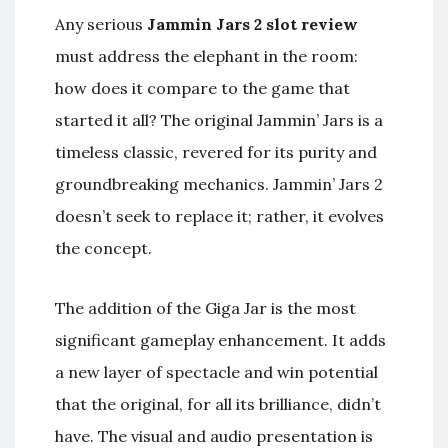
Any serious
Jammin Jars 2 slot review
must address the elephant in the room:
how does it compare to the game that
started it all? The original Jammin’ Jars is a
timeless classic, revered for its purity and
groundbreaking mechanics. Jammin’ Jars 2
doesn’t seek to replace it; rather, it evolves
the concept.
The addition of the Giga Jar is the most
significant gameplay enhancement. It adds
a new layer of spectacle and win potential
that the original, for all its brilliance, didn’t
have. The visual and audio presentation is