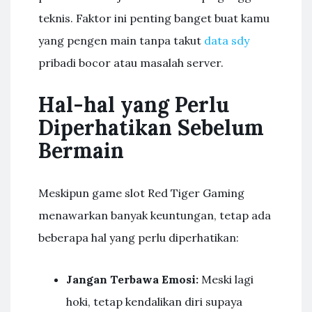
teknis. Faktor ini penting banget buat kamu
yang pengen main tanpa takut
data sdy
pribadi bocor atau masalah server.
Hal-hal yang Perlu
Diperhatikan Sebelum
Bermain
Meskipun game slot Red Tiger Gaming
menawarkan banyak keuntungan, tetap ada
beberapa hal yang perlu diperhatikan:
Jangan Terbawa Emosi:
Meski lagi
hoki, tetap kendalikan diri supaya