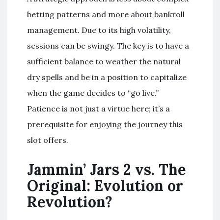
betting patterns and more about bankroll
management. Due to its high volatility,
sessions can be swingy. The key is to have a
sufficient balance to weather the natural
dry spells and be in a position to capitalize
when the game decides to “go live.”
Patience is not just a virtue here; it’s a
prerequisite for enjoying the journey this
slot offers.
Jammin’ Jars 2 vs. The
Original: Evolution or
Revolution?