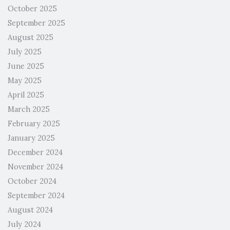
October 2025
September 2025
August 2025
July 2025
June 2025
May 2025
April 2025
March 2025
February 2025
January 2025
December 2024
November 2024
October 2024
September 2024
August 2024
July 2024