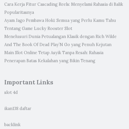
Cara Kerja Fitur Cascading Reels: Menyelami Rahasia di Balik
Popularitasnya
Ayam Jago Pembawa Hoki: Semua yang Perlu Kamu Tahu
Tentang Game Lucky Rooster Slot
Menelusuri Dunia Petualangan Klasik dengan Rich Wilde
And The Book Of Dead Play’N Go yang Penuh Kejutan
Main Slot Online Tetap Asyik Tanpa Resah: Rahasia
Penerapan Batas Kekalahan yang Bikin Tenang
Important Links
slot 4d
ikan138 daftar
backlink