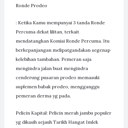
Ronde Prodeo
: Ketika Kamu mempunyai 3 tanda Ronde
Percuma dekat lilitan, terkait
mendatangkan Komisi Ronde Percuma. Itu
berkepanjangan melipatgandakan segenap
kelebihan tambahan. Pemeran saja
mengindra jalan buat mengindra
cenderung pusaran prodeo memasuki
suplemen babak prodeo, mengganggu
pemeran derma yg pada.
Pelicin Kapital: Pelicin merah jambu populer
yg dikasih sejauh Tarikh Hangat Imlek