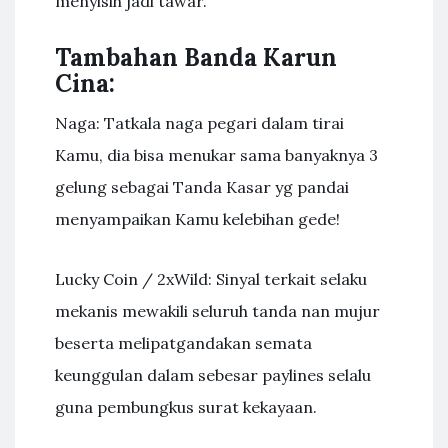
menyisih jadi tawar.
Tambahan Banda Karun
Cina:
Naga: Tatkala naga pegari dalam tirai
Kamu, dia bisa menukar sama banyaknya 3
gelung sebagai Tanda Kasar yg pandai
menyampaikan Kamu kelebihan gede!
Lucky Coin / 2xWild: Sinyal terkait selaku
mekanis mewakili seluruh tanda nan mujur
beserta melipatgandakan semata
keunggulan dalam sebesar paylines selalu
guna pembungkus surat kekayaan.