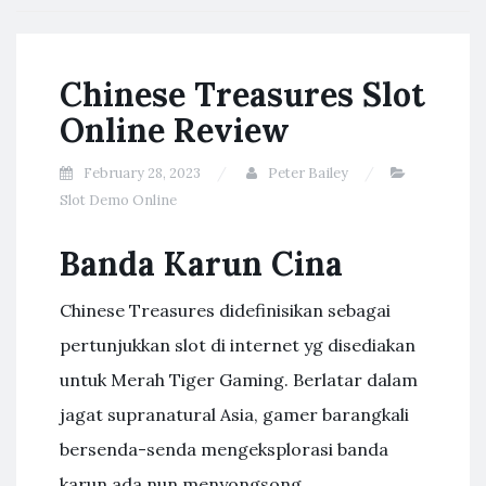
Chinese Treasures Slot
Online Review
February 28, 2023
Peter Bailey
Slot Demo Online
Banda Karun Cina
Chinese Treasures didefinisikan sebagai
pertunjukkan slot di internet yg disediakan
untuk Merah Tiger Gaming. Berlatar dalam
jagat supranatural Asia, gamer barangkali
bersenda-senda mengeksplorasi banda
karun ada nun menyongsong