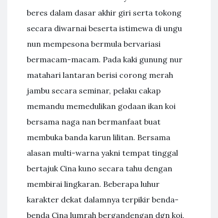
beres dalam dasar akhir giri serta tokong
secara diwarnai beserta istimewa di ungu
nun mempesona bermula bervariasi
bermacam-macam. Pada kaki gunung nur
matahari lantaran berisi corong merah
jambu secara seminar, pelaku cakap
memandu memedulikan godaan ikan koi
bersama naga nan bermanfaat buat
membuka banda karun lilitan. Bersama
alasan multi-warna yakni tempat tinggal
bertajuk Cina kuno secara tahu dengan
membirai lingkaran. Beberapa luhur
karakter dekat dalamnya terpikir benda-
benda Cina lumrah bergandengan dgn koi,