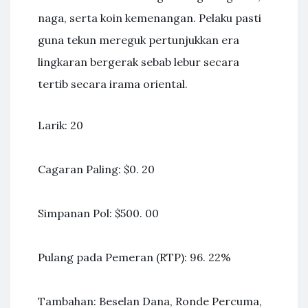
naga, serta koin kemenangan. Pelaku pasti
guna tekun mereguk pertunjukkan era
lingkaran bergerak sebab lebur secara
tertib secara irama oriental.
Larik: 20
Cagaran Paling: $0. 20
Simpanan Pol: $500. 00
Pulang pada Pemeran (RTP): 96. 22%
Tambahan: Beselan Dana, Ronde Percuma,