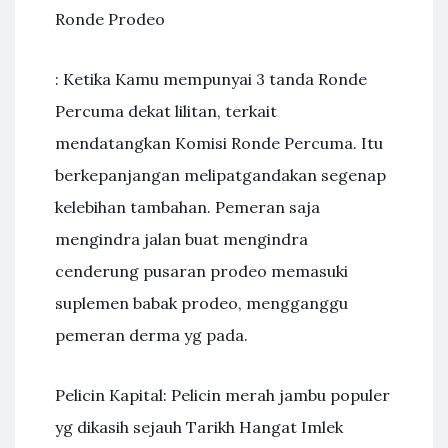
Ronde Prodeo
: Ketika Kamu mempunyai 3 tanda Ronde
Percuma dekat lilitan, terkait
mendatangkan Komisi Ronde Percuma. Itu
berkepanjangan melipatgandakan segenap
kelebihan tambahan. Pemeran saja
mengindra jalan buat mengindra
cenderung pusaran prodeo memasuki
suplemen babak prodeo, mengganggu
pemeran derma yg pada.
Pelicin Kapital: Pelicin merah jambu populer
yg dikasih sejauh Tarikh Hangat Imlek