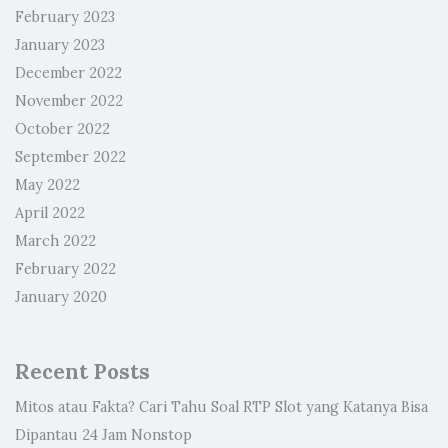
February 2023
January 2023
December 2022
November 2022
October 2022
September 2022
May 2022
April 2022
March 2022
February 2022
January 2020
Recent Posts
Mitos atau Fakta? Cari Tahu Soal RTP Slot yang Katanya Bisa
Dipantau 24 Jam Nonstop