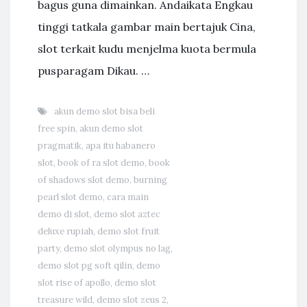
bagus guna dimainkan. Andaikata Engkau
tinggi tatkala gambar main bertajuk Cina,
slot terkait kudu menjelma kuota bermula
pusparagam Dikau. …
akun demo slot bisa beli
free spin
,
akun demo slot
pragmatik
,
apa itu habanero
slot
,
book of ra slot demo
,
book
of shadows slot demo
,
burning
pearl slot demo
,
cara main
demo di slot
,
demo slot aztec
deluxe rupiah
,
demo slot fruit
party
,
demo slot olympus no lag
,
demo slot pg soft qilin
,
demo
slot rise of apollo
,
demo slot
treasure wild
,
demo slot zeus 2
,