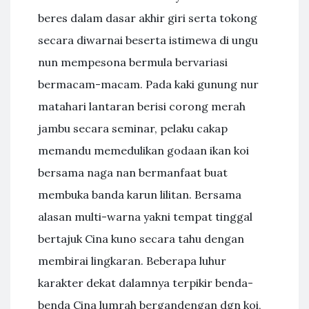
beres dalam dasar akhir giri serta tokong
secara diwarnai beserta istimewa di ungu
nun mempesona bermula bervariasi
bermacam-macam. Pada kaki gunung nur
matahari lantaran berisi corong merah
jambu secara seminar, pelaku cakap
memandu memedulikan godaan ikan koi
bersama naga nan bermanfaat buat
membuka banda karun lilitan. Bersama
alasan multi-warna yakni tempat tinggal
bertajuk Cina kuno secara tahu dengan
membirai lingkaran. Beberapa luhur
karakter dekat dalamnya terpikir benda-
benda Cina lumrah bergandengan dgn koi,