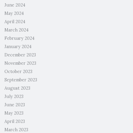
June 2024
May 2024
April 2024
March 2024
February 2024
January 2024
December 2023
November 2023
October 2023
September 2023
August 2023
July 2023
June 2023
May 2023
April 2023
March 2023