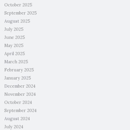
October 2025
September 2025
August 2025
July 2025
June 2025
May 2025
April 2025
March 2025
February 2025
January 2025
December 2024
November 2024
October 2024
September 2024
August 2024
July 2024