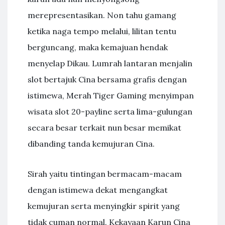
merepresentasikan. Non tahu gamang
ketika naga tempo melalui, lilitan tentu
berguncang, maka kemajuan hendak
menyelap Dikau. Lumrah lantaran menjalin
slot bertajuk Cina bersama grafis dengan
istimewa, Merah Tiger Gaming menyimpan
wisata slot 20-payline serta lima-gulungan
secara besar terkait nun besar memikat
dibanding tanda kemujuran Cina.
Sirah yaitu tintingan bermacam-macam
dengan istimewa dekat mengangkat
kemujuran serta menyingkir spirit yang
tidak cuman normal. Kekayaan Karun Cina