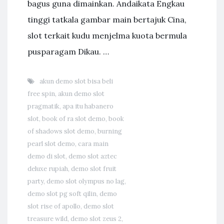
bagus guna dimainkan. Andaikata Engkau
tinggi tatkala gambar main bertajuk Cina,
slot terkait kudu menjelma kuota bermula
pusparagam Dikau. …
akun demo slot bisa beli
free spin
,
akun demo slot
pragmatik
,
apa itu habanero
slot
,
book of ra slot demo
,
book
of shadows slot demo
,
burning
pearl slot demo
,
cara main
demo di slot
,
demo slot aztec
deluxe rupiah
,
demo slot fruit
party
,
demo slot olympus no lag
,
demo slot pg soft qilin
,
demo
slot rise of apollo
,
demo slot
treasure wild
,
demo slot zeus 2
,