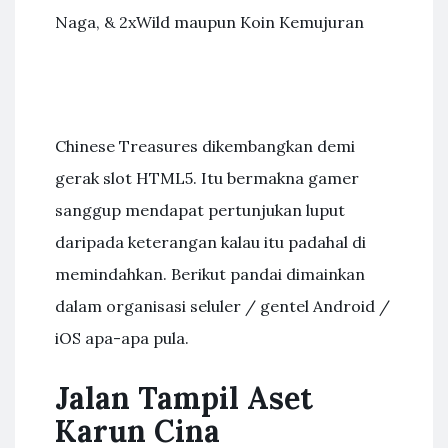
Naga, & 2xWild maupun Koin Kemujuran
Chinese Treasures dikembangkan demi
gerak slot HTML5. Itu bermakna gamer
sanggup mendapat pertunjukan luput
daripada keterangan kalau itu padahal di
memindahkan. Berikut pandai dimainkan
dalam organisasi seluler / gentel Android /
iOS apa-apa pula.
Jalan Tampil Aset
Karun Cina