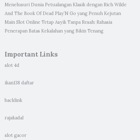
Menelusuri Dunia Petualangan Klasik dengan Rich Wilde
And The Book Of Dead Play’N Go yang Penuh Kejutan
Main Slot Online Tetap Asyik Tanpa Resah: Rahasia
Penerapan Batas Kekalahan yang Bikin Tenang
Important Links
slot 4d
ikan138 daftar
backlink
rajakadal
slot gacor