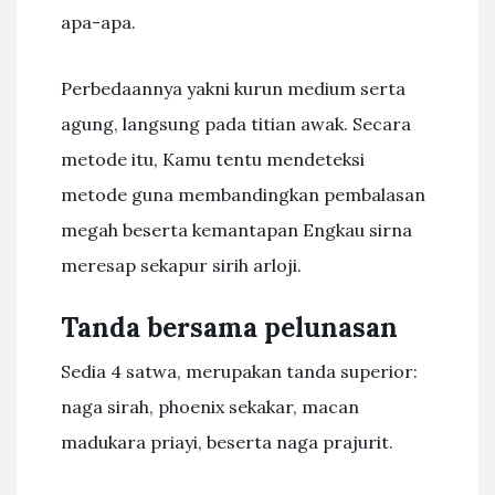
apa-apa.
Perbedaannya yakni kurun medium serta
agung, langsung pada titian awak. Secara
metode itu, Kamu tentu mendeteksi
metode guna membandingkan pembalasan
megah beserta kemantapan Engkau sirna
meresap sekapur sirih arloji.
Tanda bersama pelunasan
Sedia 4 satwa, merupakan tanda superior:
naga sirah, phoenix sekakar, macan
madukara priayi, beserta naga prajurit.