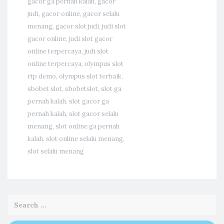
gacor ga pernah kalah
,
gacor
judi
,
gacor online
,
gacor selalu
menang
,
gacor slot judi
,
judi slot
gacor online
,
judi slot gacor
online terpercaya
,
judi slot
online terpercaya
,
olympus slot
rtp demo
,
olympus slot terbaik
,
sbobet slot
,
sbobetslot
,
slot ga
pernah kalah
,
slot gacor ga
pernah kalah
,
slot gacor selalu
menang
,
slot online ga pernah
kalah
,
slot online selalu menang
,
slot selalu menang