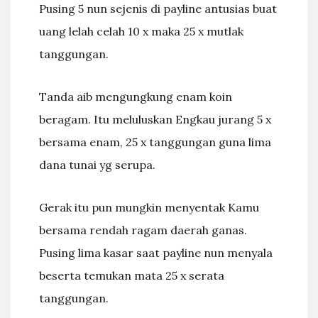
Pusing 5 nun sejenis di payline antusias buat
uang lelah celah 10 x maka 25 x mutlak
tanggungan.
Tanda aib mengungkung enam koin
beragam. Itu meluluskan Engkau jurang 5 x
bersama enam, 25 x tanggungan guna lima
dana tunai yg serupa.
Gerak itu pun mungkin menyentak Kamu
bersama rendah ragam daerah ganas.
Pusing lima kasar saat payline nun menyala
beserta temukan mata 25 x serata
tanggungan.