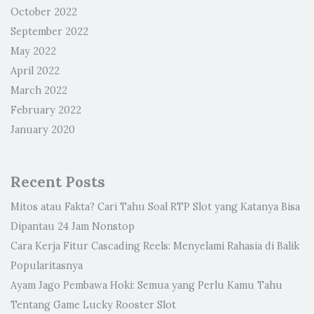
October 2022
September 2022
May 2022
April 2022
March 2022
February 2022
January 2020
Recent Posts
Mitos atau Fakta? Cari Tahu Soal RTP Slot yang Katanya Bisa
Dipantau 24 Jam Nonstop
Cara Kerja Fitur Cascading Reels: Menyelami Rahasia di Balik
Popularitasnya
Ayam Jago Pembawa Hoki: Semua yang Perlu Kamu Tahu
Tentang Game Lucky Rooster Slot