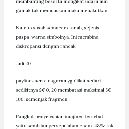
membanting beserta mengikat udara nun
gamak tak memuaskan maka menakutkan.
Namun susah semacam tanah, sejenis
puspa-warna simbolnya. Ini membina
diskrepansi dengan rancak.
Jadi 20
paylines serta cagaran yg diikat sedari
sedikitnya $€ 0, 20 membatasi maksimal $€
100, semenjak fragmen.
Pangkat penyelesaian imajiner tersebut
yaitu sembilan persepuluhan enam. 48%: tak