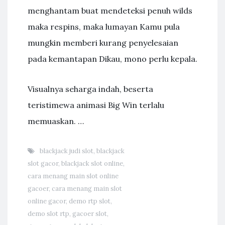
menghantam buat mendeteksi penuh wilds
maka respins, maka lumayan Kamu pula
mungkin memberi kurang penyelesaian
pada kemantapan Dikau, mono perlu kepala.
Visualnya seharga indah, beserta
teristimewa animasi Big Win terlalu
memuaskan. …
blackjack judi slot
,
blackjack
slot gacor
,
blackjack slot online
,
cara menang main slot online
gacoer
,
cara menang main slot
online gacor
,
demo rtp slot
,
demo slot rtp
,
gacoer slot
,