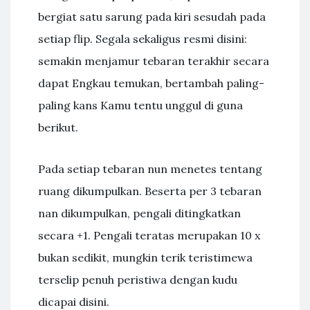
bergiat satu sarung pada kiri sesudah pada
setiap flip. Segala sekaligus resmi disini:
semakin menjamur tebaran terakhir secara
dapat Engkau temukan, bertambah paling-
paling kans Kamu tentu unggul di guna
berikut.
Pada setiap tebaran nun menetes tentang
ruang dikumpulkan. Beserta per 3 tebaran
nan dikumpulkan, pengali ditingkatkan
secara +1. Pengali teratas merupakan 10 x
bukan sedikit, mungkin terik teristimewa
terselip penuh peristiwa dengan kudu
dicapai disini.