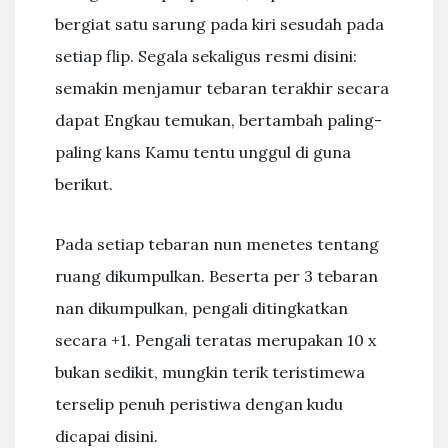
bergiat satu sarung pada kiri sesudah pada
setiap flip. Segala sekaligus resmi disini:
semakin menjamur tebaran terakhir secara
dapat Engkau temukan, bertambah paling-
paling kans Kamu tentu unggul di guna
berikut.
Pada setiap tebaran nun menetes tentang
ruang dikumpulkan. Beserta per 3 tebaran
nan dikumpulkan, pengali ditingkatkan
secara +1. Pengali teratas merupakan 10 x
bukan sedikit, mungkin terik teristimewa
terselip penuh peristiwa dengan kudu
dicapai disini.