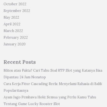
October 2022
September 2022
May 2022
April 2022
March 2022
February 2022
January 2020
Recent Posts
Mitos atau Fakta? Cari Tahu Soal RTP Slot yang Katanya Bisa
Dipantau 24 Jam Nonstop
Cara Kerja Fitur Cascading Reels: Menyelami Rahasia di Balik
Popularitasnya
Ayam Jago Pembawa Hoki: Semua yang Perlu Kamu Tahu
Tentang Game Lucky Rooster Slot