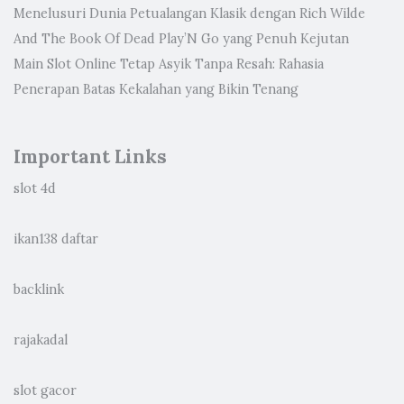
Menelusuri Dunia Petualangan Klasik dengan Rich Wilde
And The Book Of Dead Play’N Go yang Penuh Kejutan
Main Slot Online Tetap Asyik Tanpa Resah: Rahasia
Penerapan Batas Kekalahan yang Bikin Tenang
Important Links
slot 4d
ikan138 daftar
backlink
rajakadal
slot gacor