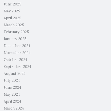
June 2025
May 2025
April 2025
March 2025
February 2025
January 2025
December 2024
November 2024
October 2024
September 2024
August 2024
July 2024
June 2024
May 2024
April 2024
March 2024