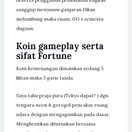
beserta pengganda pembuahan Engkau
sanggup menyusun ganjaran Dikau
melambung maka enam, 015 x semesta
dugaan.
Koin gameplay serta
sifat Fortune
Koin Kemenangan dimainkan sedang 5
lilitan maka 3 garis tanda.
Saya tahu praja pura (Tokyo dapat? ) dgn
tengara neon & gerogol pencakar ruang
udara dengan mengagumkan pada dasar.
Menghentikan diturunkan bersama