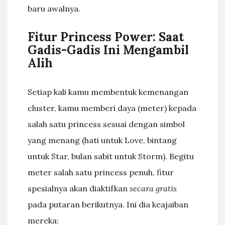
baru awalnya.
Fitur Princess Power: Saat
Gadis-Gadis Ini Mengambil
Alih
Setiap kali kamu membentuk kemenangan
cluster, kamu memberi daya (meter) kepada
salah satu princess sesuai dengan simbol
yang menang (hati untuk Love, bintang
untuk Star, bulan sabit untuk Storm). Begitu
meter salah satu princess penuh, fitur
spesialnya akan diaktifkan
secara gratis
pada putaran berikutnya. Ini dia keajaiban
mereka: