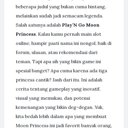
beberapa judul yang bukan cuma bintang,
melainkan sudah jadi semacam legenda.
Salah satunya adalah
Play’N Go Moon
Princess
. Kalau kamu pernah main slot
online, hampir pasti nama ini nongol, baik di
forum, ulasan, atau rekomendasi dari
teman. Tapi apa sih yang bikin game ini
spesial banget? Apa cuma karena ada tiga
princess cantik? Jauh dari itu. Ini adalah
cerita tentang gameplay yang inovatif,
visual yang memukau, dan potensi
kemenangan yang bikin deg-degan. Yuk,
kita bedah lebih dalam apa yang membuat
Moon Princess ini jadi favorit banyak orang,