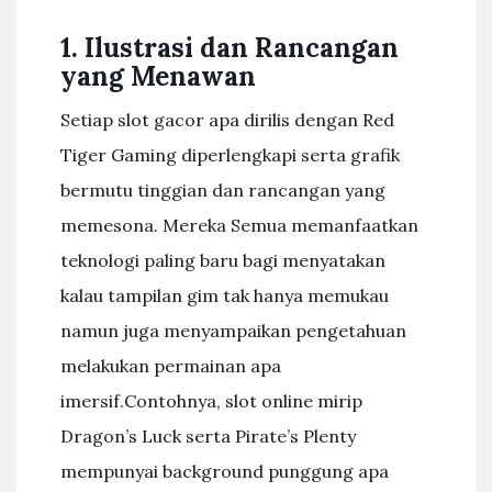
1. Ilustrasi dan Rancangan
yang Menawan
Setiap slot gacor apa dirilis dengan Red
Tiger Gaming diperlengkapi serta grafik
bermutu tinggian dan rancangan yang
memesona. Mereka Semua memanfaatkan
teknologi paling baru bagi menyatakan
kalau tampilan gim tak hanya memukau
namun juga menyampaikan pengetahuan
melakukan permainan apa
imersif.Contohnya, slot online mirip
Dragon’s Luck serta Pirate’s Plenty
mempunyai background punggung apa