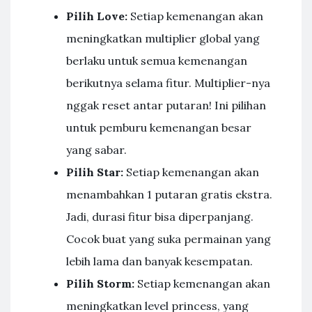
Pilih Love:
Setiap kemenangan akan
meningkatkan multiplier global yang
berlaku untuk semua kemenangan
berikutnya selama fitur. Multiplier-nya
nggak reset antar putaran! Ini pilihan
untuk pemburu kemenangan besar
yang sabar.
Pilih Star:
Setiap kemenangan akan
menambahkan 1 putaran gratis ekstra.
Jadi, durasi fitur bisa diperpanjang.
Cocok buat yang suka permainan yang
lebih lama dan banyak kesempatan.
Pilih Storm:
Setiap kemenangan akan
meningkatkan level princess, yang