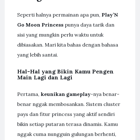
Seperti halnya permainan apa pun,
Play’N
Go Moon Princess
punya daya tarik dan
sisi yang mungkin perlu waktu untuk
dibiasakan. Mari kita bahas dengan bahasa
yang lebih santai.
Hal-Hal yang Bikin Kamu Pengen
Main Lagi dan Lagi
Pertama,
keunikan gameplay
-nya benar-
benar nggak membosankan. Sistem cluster
pays dan fitur princess yang aktif sendiri
bikin setiap putaran terasa dinamis. Kamu
nggak cuma nungguin gulungan berhenti,