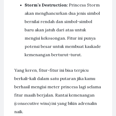
Storm’s Destruction:
Princess Storm
akan menghancurkan dua jenis simbol
bernilai rendah dan simbol-simbol
baru akan jatuh dari atas untuk
mengisi kekosongan. Fitur ini punya
potensi besar untuk membuat kaskade
kemenangan berturut-turut.
Yang keren, fitur-fitur ini bisa terpicu
berkali-kali dalam satu putaran jika kamu
berhasil mengisi meter princess lagi selama
fitur masih berjalan. Rantai kemenangan
(consecutive wins) ini yang bikin adrenalin
naik.