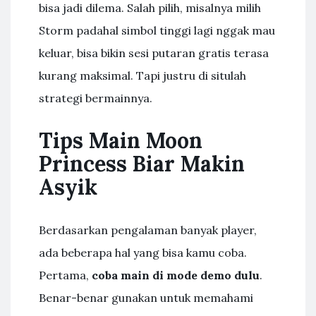
bisa jadi dilema. Salah pilih, misalnya milih
Storm padahal simbol tinggi lagi nggak mau
keluar, bisa bikin sesi putaran gratis terasa
kurang maksimal. Tapi justru di situlah
strategi bermainnya.
Tips Main Moon
Princess Biar Makin
Asyik
Berdasarkan pengalaman banyak player,
ada beberapa hal yang bisa kamu coba.
Pertama,
coba main di mode demo dulu
.
Benar-benar gunakan untuk memahami