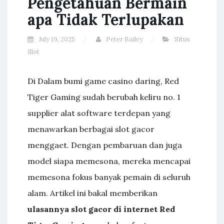
Pengetahuan Bermain
apa Tidak Terlupakan
July 19, 2025
Peter Bailey
Situs
Slot
Di Dalam bumi game casino daring, Red
Tiger Gaming sudah berubah keliru no. 1
supplier alat software terdepan yang
menawarkan berbagai slot gacor
menggaet. Dengan pembaruan dan juga
model siapa memesona, mereka mencapai
memesona fokus banyak pemain di seluruh
alam. Artikel ini bakal memberikan
ulasannya slot gacor di internet Red