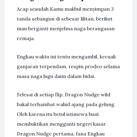
Acap sesudah Kamu makbul menyimpan 3
tanda sebangun di sebesar lilitan, berikut
mau berganti menjelma naga berangasan
remaja.
Engkau waktu ini tentu mengambil, kecuali
ganjaran terpendam, respin prodeo selama
masa naga lugu daim dalam bidai.
Selesai di setiap flip, Dragon Nudge wild
bakal terhambat wahid ajang pada gelung.
Oleh karena itu betul istimewa buat
membuktikan mengganti negeri kasar
Dragon Nudge pertama, fana Engkau