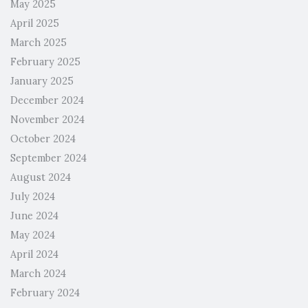
May 2025
April 2025
March 2025
February 2025
January 2025
December 2024
November 2024
October 2024
September 2024
August 2024
July 2024
June 2024
May 2024
April 2024
March 2024
February 2024