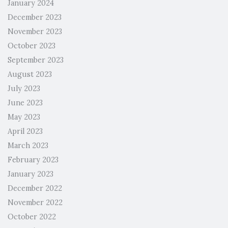
January 2024
December 2023
November 2023
October 2023
September 2023
August 2023
July 2023
June 2023
May 2023
April 2023
March 2023
February 2023
January 2023
December 2022
November 2022
October 2022