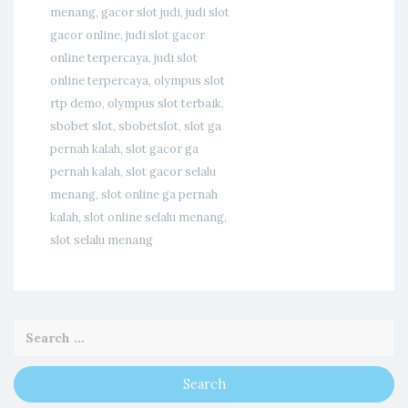
menang
,
gacor slot judi
,
judi slot
gacor online
,
judi slot gacor
online terpercaya
,
judi slot
online terpercaya
,
olympus slot
rtp demo
,
olympus slot terbaik
,
sbobet slot
,
sbobetslot
,
slot ga
pernah kalah
,
slot gacor ga
pernah kalah
,
slot gacor selalu
menang
,
slot online ga pernah
kalah
,
slot online selalu menang
,
slot selalu menang