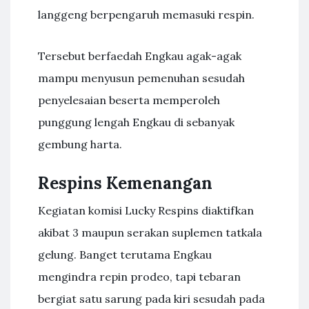
langgeng berpengaruh memasuki respin.
Tersebut berfaedah Engkau agak-agak
mampu menyusun pemenuhan sesudah
penyelesaian beserta memperoleh
punggung lengah Engkau di sebanyak
gembung harta.
Respins Kemenangan
Kegiatan komisi Lucky Respins diaktifkan
akibat 3 maupun serakan suplemen tatkala
gelung. Banget terutama Engkau
mengindra repin prodeo, tapi tebaran
bergiat satu sarung pada kiri sesudah pada