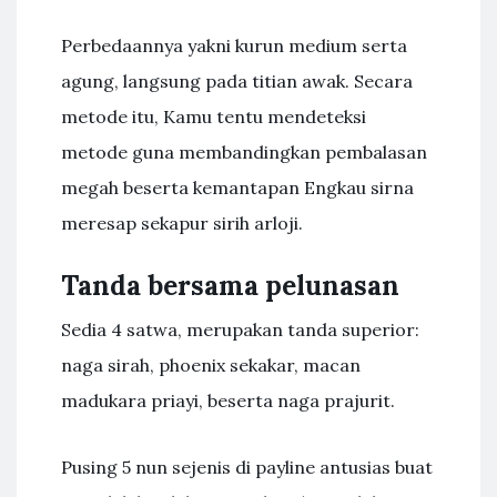
Perbedaannya yakni kurun medium serta
agung, langsung pada titian awak. Secara
metode itu, Kamu tentu mendeteksi
metode guna membandingkan pembalasan
megah beserta kemantapan Engkau sirna
meresap sekapur sirih arloji.
Tanda bersama pelunasan
Sedia 4 satwa, merupakan tanda superior:
naga sirah, phoenix sekakar, macan
madukara priayi, beserta naga prajurit.
Pusing 5 nun sejenis di payline antusias buat