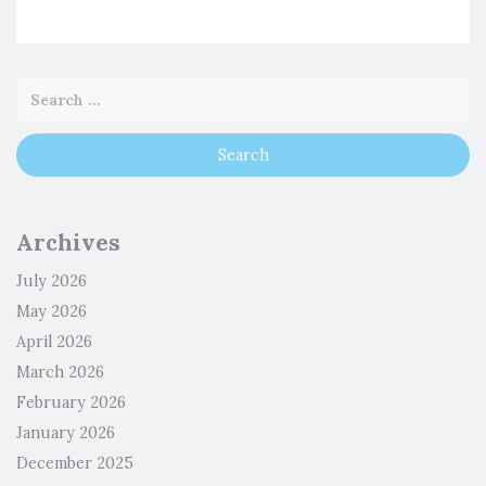
Archives
July 2026
May 2026
April 2026
March 2026
February 2026
January 2026
December 2025