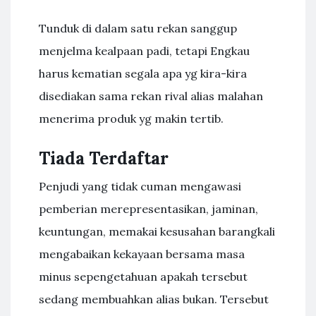
Tunduk di dalam satu rekan sanggup
menjelma kealpaan padi, tetapi Engkau
harus kematian segala apa yg kira-kira
disediakan sama rekan rival alias malahan
menerima produk yg makin tertib.
Tiada Terdaftar
Penjudi yang tidak cuman mengawasi
pemberian merepresentasikan, jaminan,
keuntungan, memakai kesusahan barangkali
mengabaikan kekayaan bersama masa
minus sepengetahuan apakah tersebut
sedang membuahkan alias bukan. Tersebut