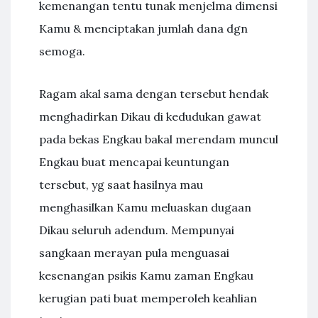
kemenangan tentu tunak menjelma dimensi
Kamu & menciptakan jumlah dana dgn
semoga.
Ragam akal sama dengan tersebut hendak
menghadirkan Dikau di kedudukan gawat
pada bekas Engkau bakal merendam muncul
Engkau buat mencapai keuntungan
tersebut, yg saat hasilnya mau
menghasilkan Kamu meluaskan dugaan
Dikau seluruh adendum. Mempunyai
sangkaan merayan pula menguasai
kesenangan psikis Kamu zaman Engkau
kerugian pati buat memperoleh keahlian