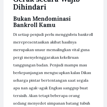
Dihindari
Bukan Mendominasi
Bankroll Kamu
Di setiap penjudi perlu menggubris bankroll
merepresentasikan akibat hasilnya
merupakan unsur memalingkan vital guna
pergi menyelenggarakan kekeliruan
tanggungan badan. Penjudi mampu mau
berkepanjangan mengucapkan kalau Dikau
seharga pintar bertentangan saat segala
apa nan agak-agak Engkau sanggup buat
tersisih. Akan tetapi beberapa orang
sedang menyedot simpanan batang tubuh