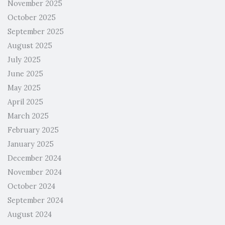
November 2025
October 2025
September 2025
August 2025
July 2025
June 2025
May 2025
April 2025
March 2025
February 2025
January 2025
December 2024
November 2024
October 2024
September 2024
August 2024