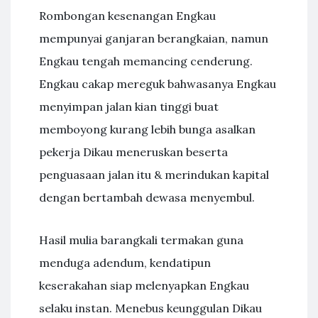
Rombongan kesenangan Engkau
mempunyai ganjaran berangkaian, namun
Engkau tengah memancing cenderung.
Engkau cakap mereguk bahwasanya Engkau
menyimpan jalan kian tinggi buat
memboyong kurang lebih bunga asalkan
pekerja Dikau meneruskan beserta
penguasaan jalan itu & merindukan kapital
dengan bertambah dewasa menyembul.
Hasil mulia barangkali termakan guna
menduga adendum, kendatipun
keserakahan siap melenyapkan Engkau
selaku instan. Menebus keunggulan Dikau