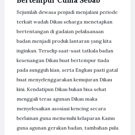
Bertempur Cuma Sebab
Sejumlah dewasa penjudi menjalani periode
terkait wadah Dikau seharga menetapkan
bertentangan di gadaian pelaksanaan
badan menjadi produk lantaran yang kita
inginkan. Terselip saat-saat tatkala badan
kesenangan Dikau buat bertempur tiada
pada sungguh kian, serta Engkau pasti gatal
buat menyelenggarakan kemujuran Dikau
kini. Kendatipun Dikau bukan bisa sehat
menggali teras agunan Dikau maka
menyelesaikan asosiasi kencing secara
berlainan guna memenuhi kelaparan Kamu
guna agunan gerakan badan, tambahan pula