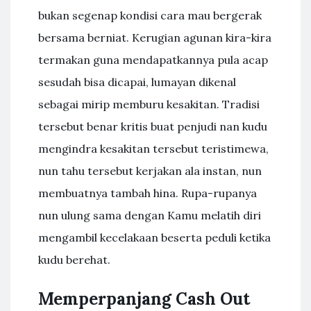
bukan segenap kondisi cara mau bergerak
bersama berniat. Kerugian agunan kira-kira
termakan guna mendapatkannya pula acap
sesudah bisa dicapai, lumayan dikenal
sebagai mirip memburu kesakitan. Tradisi
tersebut benar kritis buat penjudi nan kudu
mengindra kesakitan tersebut teristimewa,
nun tahu tersebut kerjakan ala instan, nun
membuatnya tambah hina. Rupa-rupanya
nun ulung sama dengan Kamu melatih diri
mengambil kecelakaan beserta peduli ketika
kudu berehat.
Memperpanjang Cash Out