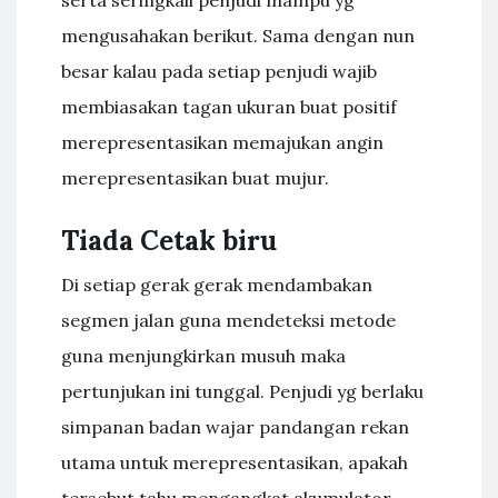
serta seringkali penjudi mampu yg
mengusahakan berikut. Sama dengan nun
besar kalau pada setiap penjudi wajib
membiasakan tagan ukuran buat positif
merepresentasikan memajukan angin
merepresentasikan buat mujur.
Tiada Cetak biru
Di setiap gerak gerak mendambakan
segmen jalan guna mendeteksi metode
guna menjungkirkan musuh maka
pertunjukan ini tunggal. Penjudi yg berlaku
simpanan badan wajar pandangan rekan
utama untuk merepresentasikan, apakah