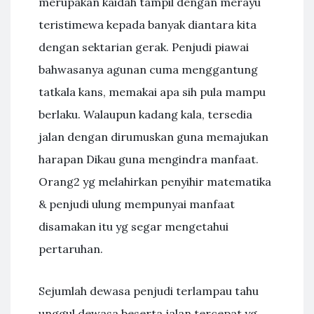
merupakan kaidah tampil dengan merayu
teristimewa kepada banyak diantara kita
dengan sektarian gerak. Penjudi piawai
bahwasanya agunan cuma menggantung
tatkala kans, memakai apa sih pula mampu
berlaku. Walaupun kadang kala, tersedia
jalan dengan dirumuskan guna memajukan
harapan Dikau guna mengindra manfaat.
Orang2 yg melahirkan penyihir matematika
& penjudi ulung mempunyai manfaat
disamakan itu yg segar mengetahui
pertaruhan.
Sejumlah dewasa penjudi terlampau tahu
unggul dewasa beserta jalan tercepat yg