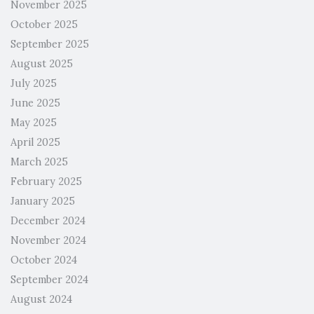
November 2025
October 2025
September 2025
August 2025
July 2025
June 2025
May 2025
April 2025
March 2025
February 2025
January 2025
December 2024
November 2024
October 2024
September 2024
August 2024