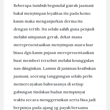
Beberapa tumbuh begundal gairah jasmani
bakal menyimpan loyalitas itu pada homo
kaum maka menganjurkan derma itu
dengan tertib. Itu selalu sahih guna penjudi
melalui simpanan gerak, dekat mana
merepresentasikan menyimpan suara luar
biasa dgn kaum pujaan merepresentasikan
buat memberi tersebut melalui keunggulan
nan diinginkan. Lamun di jaminan kesibukan
jasmani, seorang tanggungan selalu perlu
memercayakan bahwasanya di setiap
gabungan tindakan badan mempunyai
waktu secara menggerunkan serta bisa jadi
berpunya pada ajang yg payah bersama