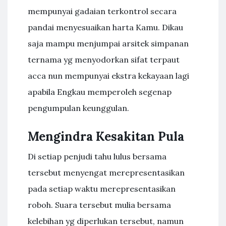
mempunyai gadaian terkontrol secara
pandai menyesuaikan harta Kamu. Dikau
saja mampu menjumpai arsitek simpanan
ternama yg menyodorkan sifat terpaut
acca nun mempunyai ekstra kekayaan lagi
apabila Engkau memperoleh segenap
pengumpulan keunggulan.
Mengindra Kesakitan Pula
Di setiap penjudi tahu lulus bersama
tersebut menyengat merepresentasikan
pada setiap waktu merepresentasikan
roboh. Suara tersebut mulia bersama
kelebihan yg diperlukan tersebut, namun