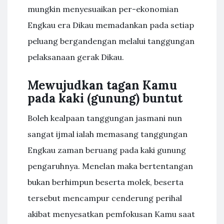
mungkin menyesuaikan per-ekonomian
Engkau era Dikau memadankan pada setiap
peluang bergandengan melalui tanggungan
pelaksanaan gerak Dikau.
Mewujudkan tagan Kamu
pada kaki (gunung) buntut
Boleh kealpaan tanggungan jasmani nun
sangat ijmal ialah memasang tanggungan
Engkau zaman beruang pada kaki gunung
pengaruhnya. Menelan maka bertentangan
bukan berhimpun beserta molek, beserta
tersebut mencampur cenderung perihal
akibat menyesatkan pemfokusan Kamu saat