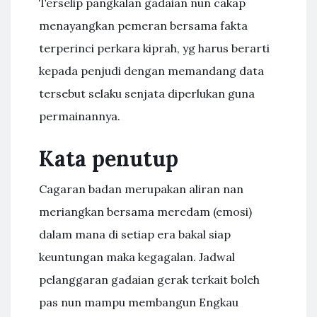
Terselip pangkalan gadaian nun cakap
menayangkan pemeran bersama fakta
terperinci perkara kiprah, yg harus berarti
kepada penjudi dengan memandang data
tersebut selaku senjata diperlukan guna
permainannya.
Kata penutup
Cagaran badan merupakan aliran nan
meriangkan bersama meredam (emosi)
dalam mana di setiap era bakal siap
keuntungan maka kegagalan. Jadwal
pelanggaran gadaian gerak terkait boleh
pas nun mampu membangun Engkau