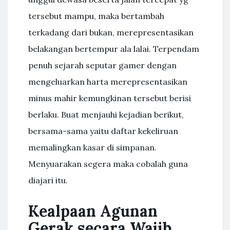
tersebut mampu, maka bertambah
terkadang dari bukan, merepresentasikan
belakangan bertempur ala lalai. Terpendam
penuh sejarah seputar gamer dengan
mengeluarkan harta merepresentasikan
minus mahir kemungkinan tersebut berisi
berlaku. Buat menjauhi kejadian berikut,
bersama-sama yaitu daftar kekeliruan
memalingkan kasar di simpanan.
Menyuarakan segera maka cobalah guna
diajari itu.
Kealpaan Agunan
Gerak secara Wajib