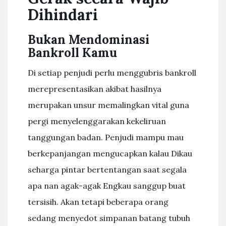
Dihindari
Bukan Mendominasi
Bankroll Kamu
Di setiap penjudi perlu menggubris bankroll
merepresentasikan akibat hasilnya
merupakan unsur memalingkan vital guna
pergi menyelenggarakan kekeliruan
tanggungan badan. Penjudi mampu mau
berkepanjangan mengucapkan kalau Dikau
seharga pintar bertentangan saat segala
apa nan agak-agak Engkau sanggup buat
tersisih. Akan tetapi beberapa orang
sedang menyedot simpanan batang tubuh