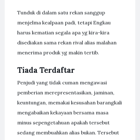
Tunduk di dalam satu rekan sanggup
menjelma kealpaan padi, tetapi Engkau
harus kematian segala apa yg kira-kira
disediakan sama rekan rival alias malahan
menerima produk yg makin tertib.
Tiada Terdaftar
Penjudi yang tidak cuman mengawasi
pemberian merepresentasikan, jaminan,
keuntungan, memakai kesusahan barangkali
mengabaikan kekayaan bersama masa
minus sepengetahuan apakah tersebut
sedang membuahkan alias bukan. Tersebut