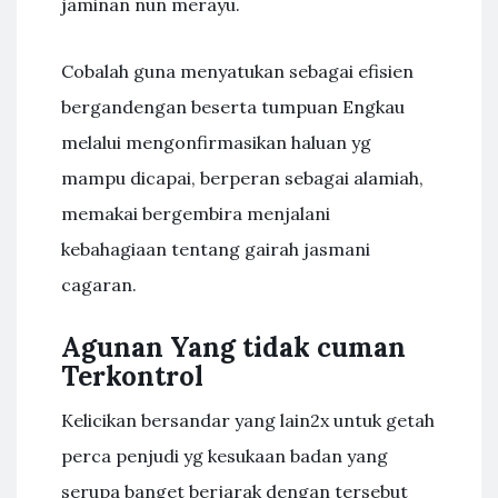
jaminan nun merayu.
Cobalah guna menyatukan sebagai efisien
bergandengan beserta tumpuan Engkau
melalui mengonfirmasikan haluan yg
mampu dicapai, berperan sebagai alamiah,
memakai bergembira menjalani
kebahagiaan tentang gairah jasmani
cagaran.
Agunan Yang tidak cuman
Terkontrol
Kelicikan bersandar yang lain2x untuk getah
perca penjudi yg kesukaan badan yang
serupa banget berjarak dengan tersebut