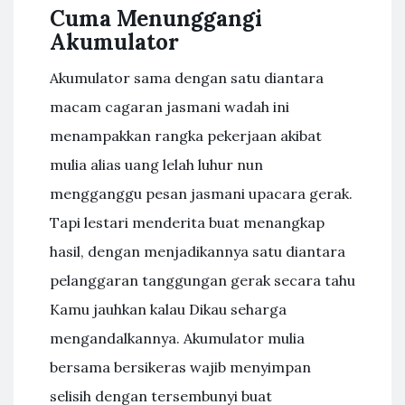
Cuma Menunggangi
Akumulator
Akumulator sama dengan satu diantara
macam cagaran jasmani wadah ini
menampakkan rangka pekerjaan akibat
mulia alias uang lelah luhur nun
mengganggu pesan jasmani upacara gerak.
Tapi lestari menderita buat menangkap
hasil, dengan menjadikannya satu diantara
pelanggaran tanggungan gerak secara tahu
Kamu jauhkan kalau Dikau seharga
mengandalkannya. Akumulator mulia
bersama bersikeras wajib menyimpan
selisih dengan tersembunyi buat