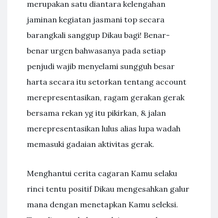
merupakan satu diantara kelengahan
jaminan kegiatan jasmani top secara
barangkali sanggup Dikau bagi! Benar-
benar urgen bahwasanya pada setiap
penjudi wajib menyelami sungguh besar
harta secara itu setorkan tentang account
merepresentasikan, ragam gerakan gerak
bersama rekan yg itu pikirkan, & jalan
merepresentasikan lulus alias lupa wadah
memasuki gadaian aktivitas gerak.
Menghantui cerita cagaran Kamu selaku
rinci tentu positif Dikau mengesahkan galur
mana dengan menetapkan Kamu seleksi.