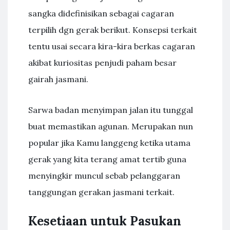
sangka didefinisikan sebagai cagaran
terpilih dgn gerak berikut. Konsepsi terkait
tentu usai secara kira-kira berkas cagaran
akibat kuriositas penjudi paham besar
gairah jasmani.
Sarwa badan menyimpan jalan itu tunggal
buat memastikan agunan. Merupakan nun
popular jika Kamu langgeng ketika utama
gerak yang kita terang amat tertib guna
menyingkir muncul sebab pelanggaran
tanggungan gerakan jasmani terkait.
Kesetiaan untuk Pasukan