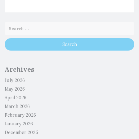
Archives
July 2026
May 2026
April 2026
March 2026
February 2026
January 2026
December 2025