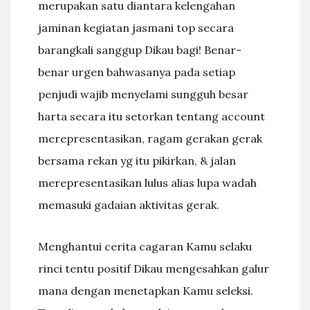
merupakan satu diantara kelengahan
jaminan kegiatan jasmani top secara
barangkali sanggup Dikau bagi! Benar-
benar urgen bahwasanya pada setiap
penjudi wajib menyelami sungguh besar
harta secara itu setorkan tentang account
merepresentasikan, ragam gerakan gerak
bersama rekan yg itu pikirkan, & jalan
merepresentasikan lulus alias lupa wadah
memasuki gadaian aktivitas gerak.
Menghantui cerita cagaran Kamu selaku
rinci tentu positif Dikau mengesahkan galur
mana dengan menetapkan Kamu seleksi.