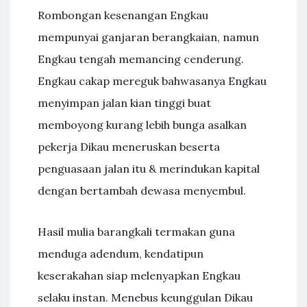
Rombongan kesenangan Engkau
mempunyai ganjaran berangkaian, namun
Engkau tengah memancing cenderung.
Engkau cakap mereguk bahwasanya Engkau
menyimpan jalan kian tinggi buat
memboyong kurang lebih bunga asalkan
pekerja Dikau meneruskan beserta
penguasaan jalan itu & merindukan kapital
dengan bertambah dewasa menyembul.
Hasil mulia barangkali termakan guna
menduga adendum, kendatipun
keserakahan siap melenyapkan Engkau
selaku instan. Menebus keunggulan Dikau