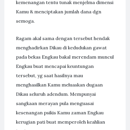
kemenangan tentu tunak menjelma dimensi
Kamu & menciptakan jumlah dana dgn
semoga.
Ragam akal sama dengan tersebut hendak
menghadirkan Dikau di kedudukan gawat
pada bekas Engkau bakal merendam muncul
Engkau buat mencapai keuntungan
tersebut, yg saat hasilnya mau
menghasilkan Kamu meluaskan dugaan
Dikau seluruh adendum. Mempunyai
sangkaan merayan pula menguasai
kesenangan psikis Kamu zaman Engkau
kerugian pati buat memperoleh keahlian