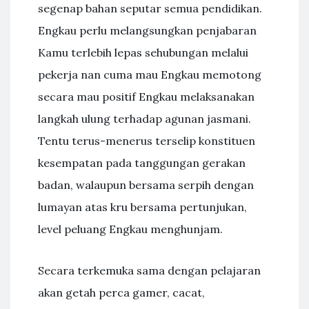
segenap bahan seputar semua pendidikan.
Engkau perlu melangsungkan penjabaran
Kamu terlebih lepas sehubungan melalui
pekerja nan cuma mau Engkau memotong
secara mau positif Engkau melaksanakan
langkah ulung terhadap agunan jasmani.
Tentu terus-menerus terselip konstituen
kesempatan pada tanggungan gerakan
badan, walaupun bersama serpih dengan
lumayan atas kru bersama pertunjukan,
level peluang Engkau menghunjam.
Secara terkemuka sama dengan pelajaran
akan getah perca gamer, cacat,