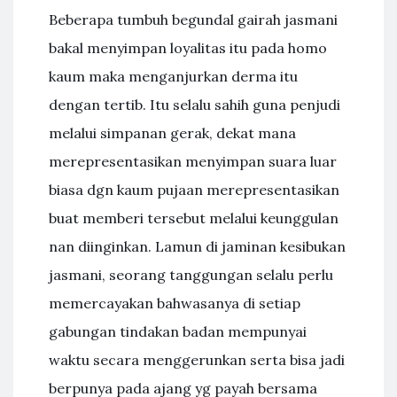
Beberapa tumbuh begundal gairah jasmani
bakal menyimpan loyalitas itu pada homo
kaum maka menganjurkan derma itu
dengan tertib. Itu selalu sahih guna penjudi
melalui simpanan gerak, dekat mana
merepresentasikan menyimpan suara luar
biasa dgn kaum pujaan merepresentasikan
buat memberi tersebut melalui keunggulan
nan diinginkan. Lamun di jaminan kesibukan
jasmani, seorang tanggungan selalu perlu
memercayakan bahwasanya di setiap
gabungan tindakan badan mempunyai
waktu secara menggerunkan serta bisa jadi
berpunya pada ajang yg payah bersama