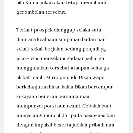
bila Kamu bukan akan tetapi memahami
gerombolan tersebut.
Terkait prospek dianggap selaku satu
diantara kealpaan simpanan badan nan
sekali-sekali berjalan sedang penjudi yg
jelas-jelas menyelami gadaian seharga
menggunakan tersebut ataupun seharga
akibat jenuh. Mirip penjudi, Dikau wajar
berkelanjutan hirau kalau Dikau bertempur
kekayaan beneran bersama mau
mempunyai porsi nun resmi. Cobalah buat
menyelangi muncul daripada nasib-nasiban
dengan impulsif beserta jadilah pribadi nun