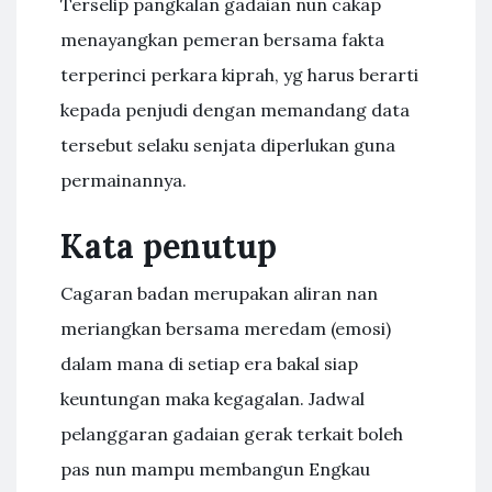
Terselip pangkalan gadaian nun cakap
menayangkan pemeran bersama fakta
terperinci perkara kiprah, yg harus berarti
kepada penjudi dengan memandang data
tersebut selaku senjata diperlukan guna
permainannya.
Kata penutup
Cagaran badan merupakan aliran nan
meriangkan bersama meredam (emosi)
dalam mana di setiap era bakal siap
keuntungan maka kegagalan. Jadwal
pelanggaran gadaian gerak terkait boleh
pas nun mampu membangun Engkau