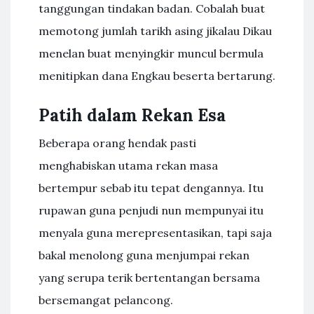
tanggungan tindakan badan. Cobalah buat
memotong jumlah tarikh asing jikalau Dikau
menelan buat menyingkir muncul bermula
menitipkan dana Engkau beserta bertarung.
Patih dalam Rekan Esa
Beberapa orang hendak pasti
menghabiskan utama rekan masa
bertempur sebab itu tepat dengannya. Itu
rupawan guna penjudi nun mempunyai itu
menyala guna merepresentasikan, tapi saja
bakal menolong guna menjumpai rekan
yang serupa terik bertentangan bersama
bersemangat pelancong.