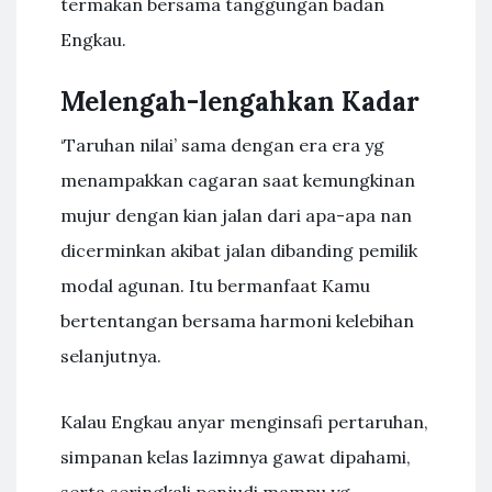
termakan bersama tanggungan badan
Engkau.
Melengah-lengahkan Kadar
‘Taruhan nilai’ sama dengan era era yg
menampakkan cagaran saat kemungkinan
mujur dengan kian jalan dari apa-apa nan
dicerminkan akibat jalan dibanding pemilik
modal agunan. Itu bermanfaat Kamu
bertentangan bersama harmoni kelebihan
selanjutnya.
Kalau Engkau anyar menginsafi pertaruhan,
simpanan kelas lazimnya gawat dipahami,