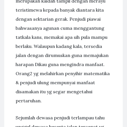
merupakan kaidah tampil dengan merayu
teristimewa kepada banyak diantara kita
dengan sektarian gerak. Penjudi piawai
bahwasanya agunan cuma menggantung
tatkala kans, memakai apa sih pula mampu
berlaku. Walaupun kadang kala, tersedia
jalan dengan dirumuskan guna memajukan
harapan Dikau guna mengindra manfaat.
Orang2 yg melahirkan penyihir matematika
& penjudi ulung mempunyai manfaat
disamakan itu yg segar mengetahui
pertaruhan.
Sejumlah dewasa penjudi terlampau tahu
unggul dewasa beserta jalan tercepat yg