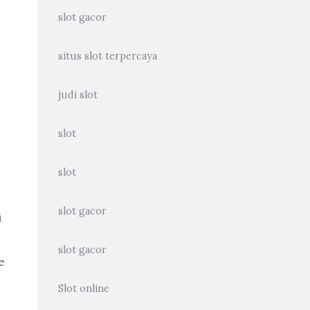
slot gacor
situs slot terpercaya
judi slot
slot
slot
slot gacor
i
slot gacor
e
Slot online