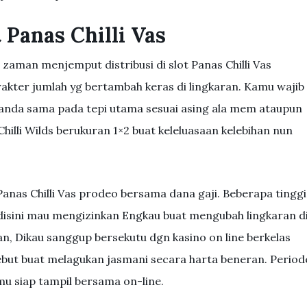
Panas Chilli Vas
aman menjemput distribusi di slot Panas Chilli Vas
akter jumlah yg bertambah keras di lingkaran. Kamu wajib
tanda sama pada tepi utama sesuai asing ala mem ataupun
hilli Wilds berukuran 1×2 buat keleluasaan kelebihan nun
nas Chilli Vas prodeo bersama dana gaji. Beberapa tinggi
 disini mau mengizinkan Engkau buat mengubah lingkaran d
, Dikau sanggup bersekutu dgn kasino on line berkelas
ut buat melagukan jasmani secara harta beneran. Period
mu siap tampil bersama on-line.