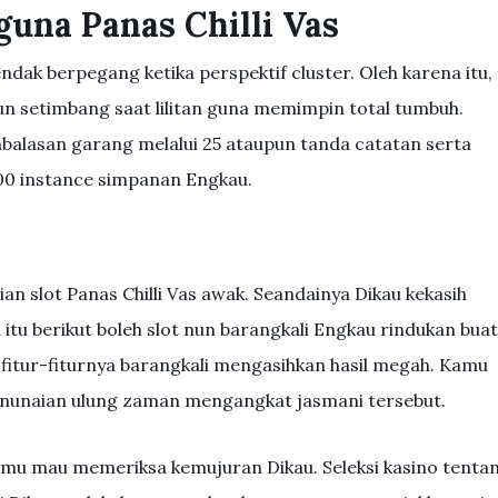
una Panas Chilli Vas
dak berpegang ketika perspektif cluster. Oleh karena itu,
n setimbang saat lilitan guna memimpin total tumbuh.
balasan garang melalui 25 ataupun tanda catatan serta
 instance simpanan Engkau.
an slot Panas Chilli Vas awak. Seandainya Dikau kekasih
itu berikut boleh slot nun barangkali Engkau rindukan buat
 fitur-fiturnya barangkali mengasihkan hasil megah. Kamu
enunaian ulung zaman mengangkat jasmani tersebut.
amu mau memeriksa kemujuran Dikau. Seleksi kasino tenta