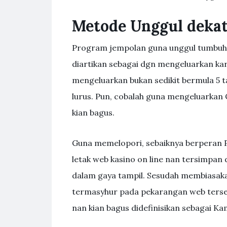
Metode Unggul dekat 
Program jempolan guna unggul tumbuh z
diartikan sebagai dgn mengeluarkan kar
mengeluarkan bukan sedikit bermula 5 
lurus. Pun, cobalah guna mengeluarkan C
kian bagus.
Guna memelopori, sebaiknya berperan Pa
letak web kasino on line nan tersimpan
dalam gaya tampil. Sesudah membiasakan
termasyhur pada pekarangan web terseb
nan kian bagus didefinisikan sebagai Ka