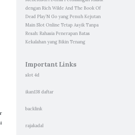
dengan Rich Wilde And The Book Of
Dead Play’N Go yang Penuh Kejutan
Main Slot Online Tetap Asyik Tanpa
Resah: Rahasia Penerapan Batas
Kekalahan yang Bikin Tenang
Important Links
slot 4d
ikan138 daftar
backlink
r
i
rajakadal