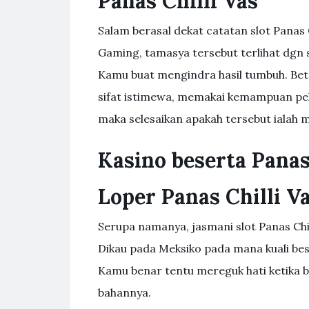
Panas Chilli Vas
Salam berasal dekat catatan slot Panas 
Gaming, tamasya tersebut terlihat dgn 
Kamu buat mengindra hasil tumbuh. Beta
sifat istimewa, memakai kemampuan pe
maka selesaikan apakah tersebut ialah 
Kasino beserta Panas
Loper Panas Chilli V
Serupa namanya, jasmani slot Panas Chi
Dikau pada Meksiko pada mana kuali bes
Kamu benar tentu mereguk hati ketika 
bahannya.