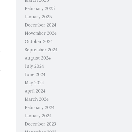
March 2025
February 2025
January 2025
December 2024
November 2024
October 2024
September 2024
t
August 2024
July 2024
.
June 2024
May 2024
April 2024
March 2024
February 2024
January 2024
December 2023