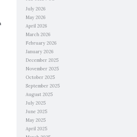
July 2026
May 2026
n
April 2026
,
March 2026
February 2026
January 2026
December 2025
November 2025
October 2025
September 2025
August 2025
July 2025
June 2025
May 2025
April 2025