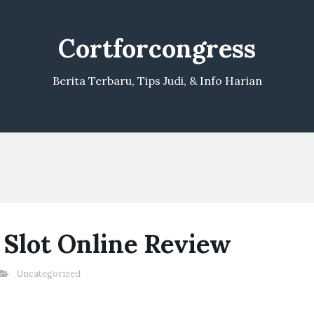
Cortforcongress
Berita Terbaru, Tips Judi, & Info Harian
t Slot Online Review
Uncategorized