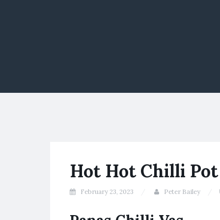
Hot Hot Chilli Po
February 23, 2023
Peter Bailey