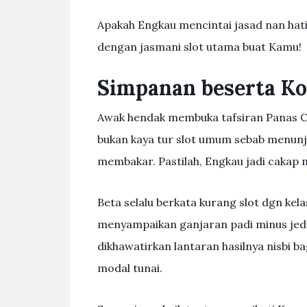
Apakah Engkau mencintai jasad nan hati 
dengan jasmani slot utama buat Kamu!
Simpanan beserta K
Awak hendak membuka tafsiran Panas Ch
bukan kaya tur slot umum sebab menunju
membakar. Pastilah, Engkau jadi cakap
Beta selalu berkata kurang slot dgn kel
menyampaikan ganjaran padi minus jeda.
dikhawatirkan lantaran hasilnya nisbi b
modal tunai.