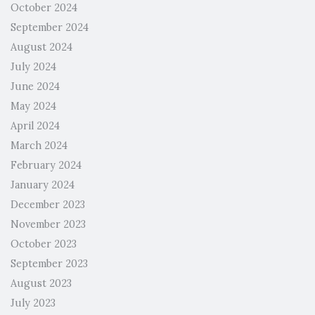
October 2024
September 2024
August 2024
July 2024
June 2024
May 2024
April 2024
March 2024
February 2024
January 2024
December 2023
November 2023
October 2023
September 2023
August 2023
July 2023