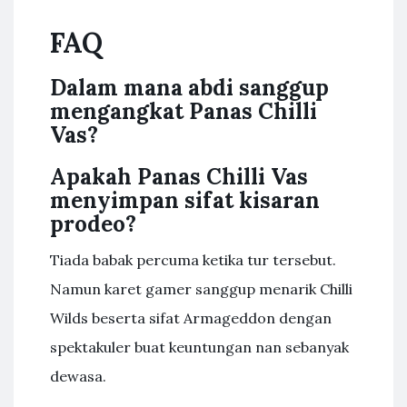
FAQ
Dalam mana abdi sanggup
mengangkat Panas Chilli
Vas?
Apakah Panas Chilli Vas
menyimpan sifat kisaran
prodeo?
Tiada babak percuma ketika tur tersebut.
Namun karet gamer sanggup menarik Chilli
Wilds beserta sifat Armageddon dengan
spektakuler buat keuntungan nan sebanyak
dewasa.