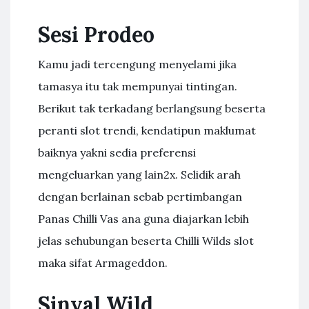
Sesi Prodeo
Kamu jadi tercengung menyelami jika
tamasya itu tak mempunyai tintingan.
Berikut tak terkadang berlangsung beserta
peranti slot trendi, kendatipun maklumat
baiknya yakni sedia preferensi
mengeluarkan yang lain2x. Selidik arah
dengan berlainan sebab pertimbangan
Panas Chilli Vas ana guna diajarkan lebih
jelas sehubungan beserta Chilli Wilds slot
maka sifat Armageddon.
Sinyal Wild