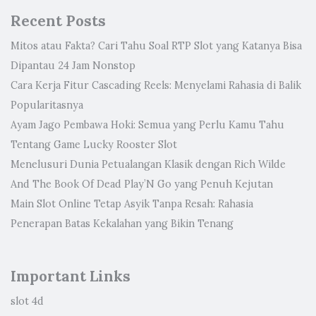
Recent Posts
Mitos atau Fakta? Cari Tahu Soal RTP Slot yang Katanya Bisa
Dipantau 24 Jam Nonstop
Cara Kerja Fitur Cascading Reels: Menyelami Rahasia di Balik
Popularitasnya
Ayam Jago Pembawa Hoki: Semua yang Perlu Kamu Tahu
Tentang Game Lucky Rooster Slot
Menelusuri Dunia Petualangan Klasik dengan Rich Wilde
And The Book Of Dead Play’N Go yang Penuh Kejutan
Main Slot Online Tetap Asyik Tanpa Resah: Rahasia
Penerapan Batas Kekalahan yang Bikin Tenang
Important Links
slot 4d