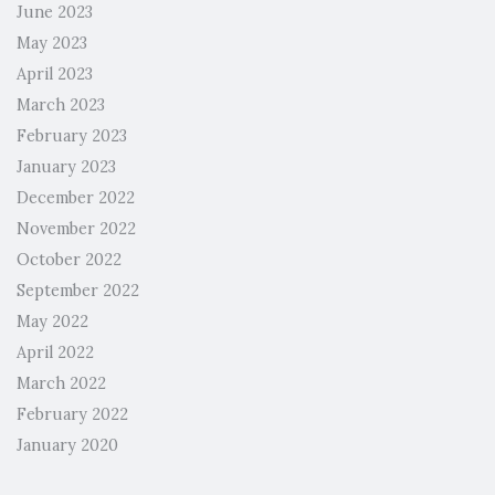
June 2023
May 2023
April 2023
March 2023
February 2023
January 2023
December 2022
November 2022
October 2022
September 2022
May 2022
April 2022
March 2022
February 2022
January 2020