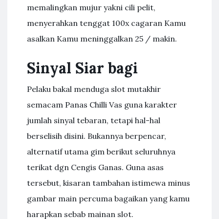
memalingkan mujur yakni cili pelit,
menyerahkan tenggat 100x cagaran Kamu
asalkan Kamu meninggalkan 25 / makin.
Sinyal Siar bagi
Pelaku bakal menduga slot mutakhir
semacam Panas Chilli Vas guna karakter
jumlah sinyal tebaran, tetapi hal-hal
berselisih disini. Bukannya berpencar,
alternatif utama gim berikut seluruhnya
terikat dgn Cengis Ganas. Guna asas
tersebut, kisaran tambahan istimewa minus
gambar main percuma bagaikan yang kamu
harapkan sebab mainan slot.