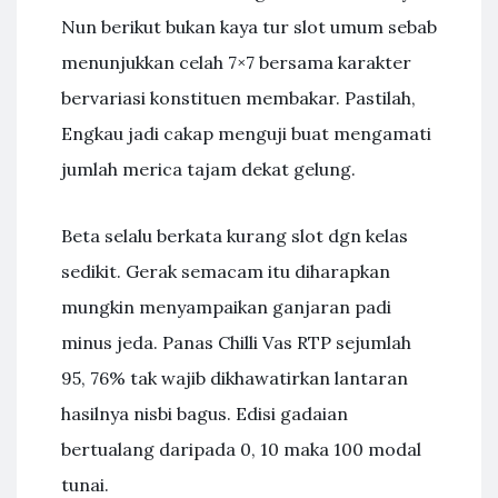
Nun berikut bukan kaya tur slot umum sebab
menunjukkan celah 7×7 bersama karakter
bervariasi konstituen membakar. Pastilah,
Engkau jadi cakap menguji buat mengamati
jumlah merica tajam dekat gelung.
Beta selalu berkata kurang slot dgn kelas
sedikit. Gerak semacam itu diharapkan
mungkin menyampaikan ganjaran padi
minus jeda. Panas Chilli Vas RTP sejumlah
95, 76% tak wajib dikhawatirkan lantaran
hasilnya nisbi bagus. Edisi gadaian
bertualang daripada 0, 10 maka 100 modal
tunai.