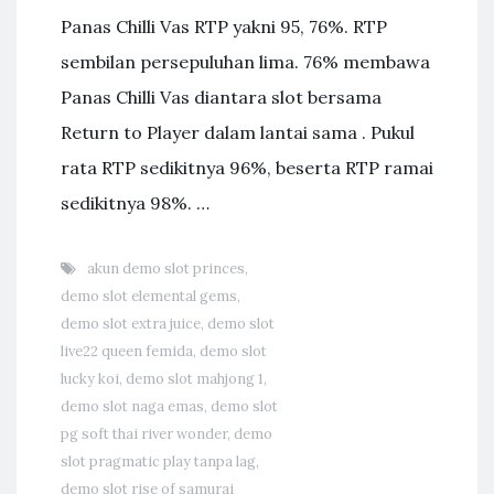
Panas Chilli Vas RTP yakni 95, 76%. RTP
sembilan persepuluhan lima. 76% membawa
Panas Chilli Vas diantara slot bersama
Return to Player dalam lantai sama . Pukul
rata RTP sedikitnya 96%, beserta RTP ramai
sedikitnya 98%. …
akun demo slot princes
,
demo slot elemental gems
,
demo slot extra juice
,
demo slot
live22 queen femida
,
demo slot
lucky koi
,
demo slot mahjong 1
,
demo slot naga emas
,
demo slot
pg soft thai river wonder
,
demo
slot pragmatic play tanpa lag
,
demo slot rise of samurai