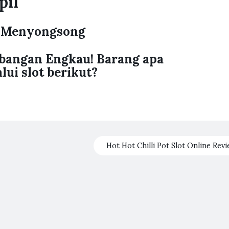
pil
n Menyongsong
bangan Engkau! Barang apa
ui slot berikut?
Hot Hot Chilli Pot Slot Online Rev