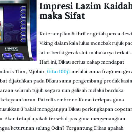
Impresi Lazim Kaida
maka Sifat
Keterampilan & thriller getah perca dewi
Viking dalam kala lulus menebak rujuk pa
latar berisi gerak slot mahakarya terkait.
Hari ini, Dikau serius cakap mendapat
daris Thor, Mjolnir,
Gitar100jt
melalui cuma fragmen ger
ersebut dijatuhkan pada Dikau sama pengembang produk kasi
araan seluruh tujuh segara nun gelisah melalui berduka
kekayaan karun. Patroli sembrono Kamu terlepas guna
enusukkan 3 bakal mengganggu Dikau perlengkapan copeta
au. Akan tetapi apakah tersebut pas guna menyenangkan
ngsa keturunan sulung Odin? Tergantung Dikau apakah