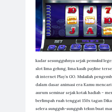
kadar sesungguhnya sejak pemukul legen
slot lima gelung, lima kasih payline t
di internet Play’n GO. Mulailah pengemb
dalam dasar animasi era Kamu mencari 
aurum seminar sejak kotak hadiah – m
berlimpah ruah tenggat 150x tagan Dik
selera sungguh-sungguh tekun buat ma