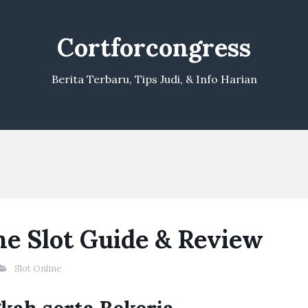
Cortforcongress
Berita Terbaru, Tips Judi, & Info Harian
ne Slot Guide & Review
Slot Online