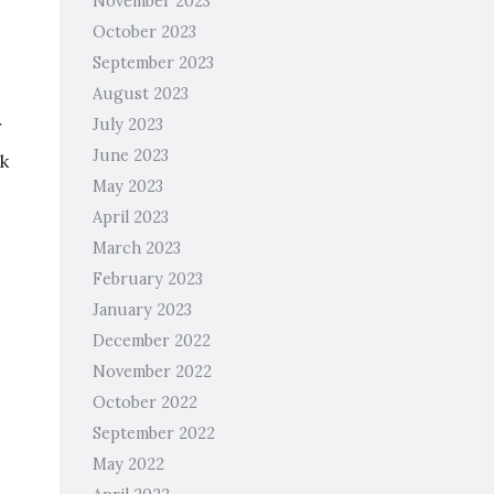
November 2023
October 2023
September 2023
August 2023
r
July 2023
June 2023
k
May 2023
April 2023
March 2023
February 2023
January 2023
December 2022
November 2022
October 2022
September 2022
May 2022