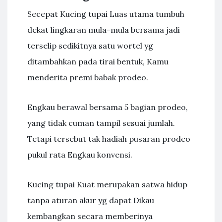
Secepat Kucing tupai Luas utama tumbuh
dekat lingkaran mula-mula bersama jadi
terselip sedikitnya satu wortel yg
ditambahkan pada tirai bentuk, Kamu
menderita premi babak prodeo.
Engkau berawal bersama 5 bagian prodeo,
yang tidak cuman tampil sesuai jumlah.
Tetapi tersebut tak hadiah pusaran prodeo
pukul rata Engkau konvensi.
Kucing tupai Kuat merupakan satwa hidup
tanpa aturan akur yg dapat Dikau
kembangkan secara memberinya