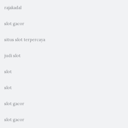
rajakadal
slot gacor
situs slot terpercaya
judi slot
slot
slot
slot gacor
slot gacor