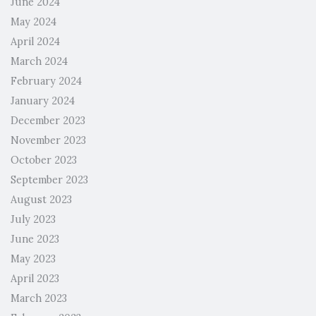
June 2024
May 2024
April 2024
March 2024
February 2024
January 2024
December 2023
November 2023
October 2023
September 2023
August 2023
July 2023
June 2023
May 2023
April 2023
March 2023