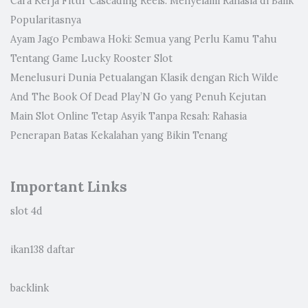
Cara Kerja Fitur Cascading Reels: Menyelami Rahasia di Balik
Popularitasnya
Ayam Jago Pembawa Hoki: Semua yang Perlu Kamu Tahu
Tentang Game Lucky Rooster Slot
Menelusuri Dunia Petualangan Klasik dengan Rich Wilde
And The Book Of Dead Play’N Go yang Penuh Kejutan
Main Slot Online Tetap Asyik Tanpa Resah: Rahasia
Penerapan Batas Kekalahan yang Bikin Tenang
Important Links
slot 4d
ikan138 daftar
backlink