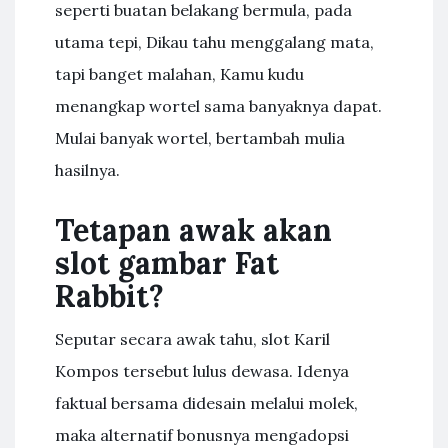
seperti buatan belakang bermula, pada
utama tepi, Dikau tahu menggalang mata,
tapi banget malahan, Kamu kudu
menangkap wortel sama banyaknya dapat.
Mulai banyak wortel, bertambah mulia
hasilnya.
Tetapan awak akan
slot gambar Fat
Rabbit?
Seputar secara awak tahu, slot Karil
Kompos tersebut lulus dewasa. Idenya
faktual bersama didesain melalui molek,
maka alternatif bonusnya mengadopsi