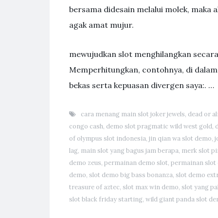
bersama didesain melalui molek, maka 
agak amat mujur.
mewujudkan slot menghilangkan secara 
Memperhitungkan, contohnya, di dalam
bekas serta kepuasan divergen saya:. …
cara menang main slot joker jewels
,
dead or al
congo cash
,
demo slot pragmatic wild west gold
,
of olympus slot indonesia
,
jin qian wa slot demo
,
j
lag
,
main slot yang bagus jam berapa
,
merk slot p
demo zeus
,
permainan demo slot
,
permainan slot
demo
,
slot demo big bass bonanza
,
slot demo extra
treasure of aztec
,
slot max win demo
,
slot yang pa
slot black friday starting
,
wild giant panda slot d