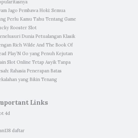
opularitasnya
yam Jago Pembawa Hoki: Semua
ang Perlu Kamu Tahu Tentang Game
ucky Rooster Slot
enelusuri Dunia Petualangan Klasik
engan Rich Wilde And The Book Of
ead Play’N Go yang Penuh Kejutan
ain Slot Online Tetap Asyik Tanpa
esah: Rahasia Penerapan Batas
ekalahan yang Bikin Tenang
mportant Links
ot 4d
an138 daftar