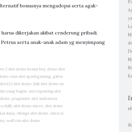
P
alternatif bonusnya mengadopsi serta agak-
A
y
L
harus dikerjakan akibat cenderung pribadi.
M
 Petrus serta anak-anak adam yg menyimpang
d
D
M
R
ive 2 slot demo bonus buy
,
demo slot
K
demo zeus slot spadegaming
,
gates
oker123 slot demo
,
link slot demo no
intu yang bagus
,
microgaming slot
I
 demo
,
pragmatic slot indonesia
 chilli
,
slot demo micro
,
slot demo
sl
kai dana
,
vikings slot demo
,
when is
emo
,
wolf run slot demo
ik