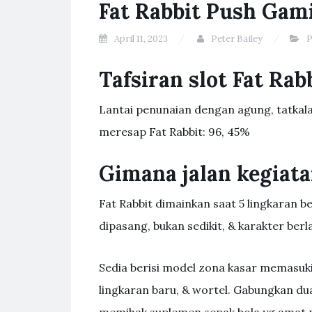
Fat Rabbit Push Gam
April 11, 2023
Peter Bailey
P
Tafsiran slot Fat Ra
Lantai penunaian dengan agung, tatkala
meresap Fat Rabbit: 96, 45%
Gimana jalan kegiata
Fat Rabbit dimainkan saat 5 lingkaran be
dipasang, bukan sedikit, & karakter be
Sedia berisi model zona kasar memasuki
lingkaran baru, & wortel. Gabungkan du