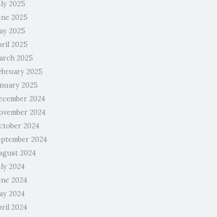
uly 2025
une 2025
ay 2025
pril 2025
arch 2025
ebruary 2025
anuary 2025
ecember 2024
ovember 2024
ctober 2024
eptember 2024
ugust 2024
uly 2024
une 2024
ay 2024
ril 2024