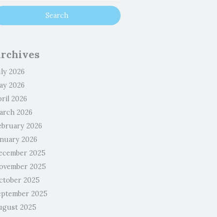
rchives
uly 2026
ay 2026
ril 2026
arch 2026
ebruary 2026
anuary 2026
ecember 2025
ovember 2025
ctober 2025
eptember 2025
ugust 2025