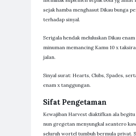
memihak suplemen sepak bola yg amat 
sejak hamba menghasut Dikau bunga per
terhadap sinyal.
Serigala hendak meluluskan Dikau enam
minuman memancing Kamu 10 x taksiran 
jalan.
Sinyal surat: Hearts, Clubs, Spades, ser
enam x tanggungan.
Sifat Pengetaman
Kewajiban Harvest diaktifkan ala begit
nun gregetan menyungkal seantero kawa
seluruh wortel tumbuh bermula privat.