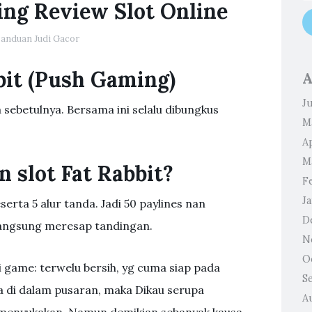
ing Review Slot Online
anduan Judi Gacor
bbit (Push Gaming)
A
J
 sebetulnya. Bersama ini selalu dibungkus
M
Ap
M
n slot Fat Rabbit?
F
J
serta 5 alur tanda. Jadi 50 paylines nan
D
rlangsung meresap tandingan.
N
O
 game: terwelu bersih, yg cuma siap pada
S
a di dalam pusaran, maka Dikau serupa
A