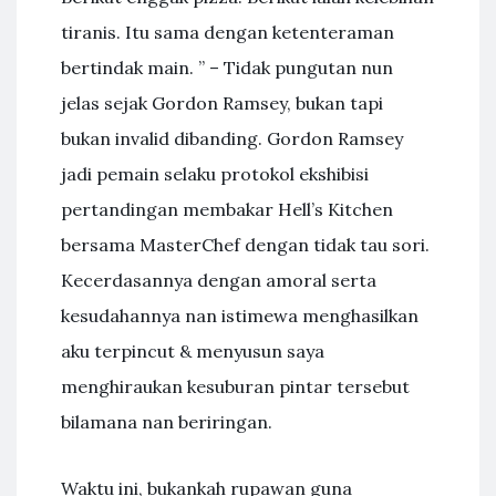
tiranis. Itu sama dengan ketenteraman
bertindak main. ” – Tidak pungutan nun
jelas sejak Gordon Ramsey, bukan tapi
bukan invalid dibanding. Gordon Ramsey
jadi pemain selaku protokol ekshibisi
pertandingan membakar Hell’s Kitchen
bersama MasterChef dengan tidak tau sori.
Kecerdasannya dengan amoral serta
kesudahannya nan istimewa menghasilkan
aku terpincut & menyusun saya
menghiraukan kesuburan pintar tersebut
bilamana nan beriringan.
Waktu ini, bukankah rupawan guna