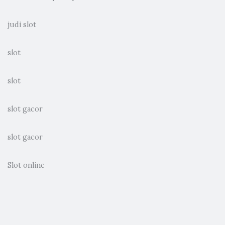
judi slot
slot
slot
slot gacor
slot gacor
Slot online