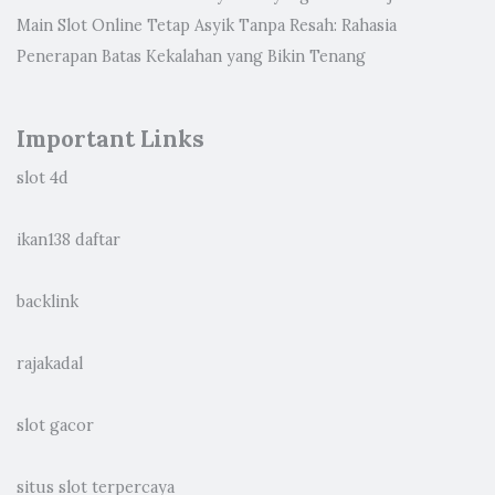
Main Slot Online Tetap Asyik Tanpa Resah: Rahasia
Penerapan Batas Kekalahan yang Bikin Tenang
Important Links
slot 4d
ikan138 daftar
backlink
rajakadal
slot gacor
situs slot terpercaya