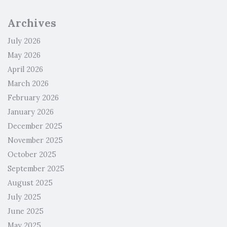
Archives
July 2026
May 2026
April 2026
March 2026
February 2026
January 2026
December 2025
November 2025
October 2025
September 2025
August 2025
July 2025
June 2025
May 2025