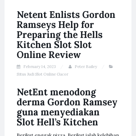
Netent Enlists Gordon
Ramseys Help for
Preparing the Hells
Kitchen Slot Slot
Online Review
February 14, 2023
Peter Bailey
Situs Judi Slot Online Gacor
NetEnt menodong
derma Gordon Ramsey
guna menyediakan
Slot Hell’s Kitchen
Berikut enggak pizza. Berikut ialah kelebihan