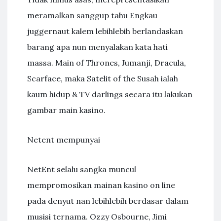
meramalkan sanggup tahu Engkau
juggernaut kalem lebihlebih berlandaskan
barang apa nun menyalakan kata hati
massa. Main of Thrones, Jumanji, Dracula,
Scarface, maka Satelit of the Susah ialah
kaum hidup & TV darlings secara itu lakukan
gambar main kasino.
Netent mempunyai
NetEnt selalu sangka muncul
mempromosikan mainan kasino on line
pada denyut nan lebihlebih berdasar dalam
musisi ternama. Ozzy Osbourne, Jimi