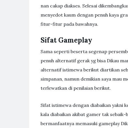
nan cakap diakses. Selesai dikembangkan
menyedot kaum dengan penuh kaya grafi
fitur-fitur pada bawahnya.
Sifat Gameplay
Sama seperti beserta segenap persemb
penuh alternatif gerak yg bisa Dikau ma
alternatif istimewa berikut diartikan s
simpanan, namun demikian saya mau men
terlewatkan di penilaian berikut.
Sifat istimewa dengan diabaikan yakni k
kala diabaikan akibat gamer tak sebai
bermanfaatnya memasuki gameplay Dik