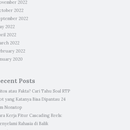
ovember 2022
ctober 2022
eptember 2022
ay 2022
ril 2022
arch 2022
ebruary 2022
anuary 2020
ecent Posts
itos atau Fakta? Cari Tahu Soal RTP
lot yang Katanya Bisa Dipantau 24
am Nonstop
ra Kerja Fitur Cascading Reels:
nyelami Rahasia di Balik