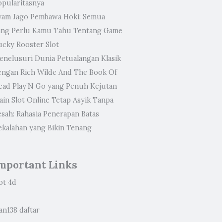
opularitasnya
yam Jago Pembawa Hoki: Semua
ang Perlu Kamu Tahu Tentang Game
ucky Rooster Slot
enelusuri Dunia Petualangan Klasik
engan Rich Wilde And The Book Of
ead Play’N Go yang Penuh Kejutan
ain Slot Online Tetap Asyik Tanpa
esah: Rahasia Penerapan Batas
ekalahan yang Bikin Tenang
mportant Links
ot 4d
an138 daftar