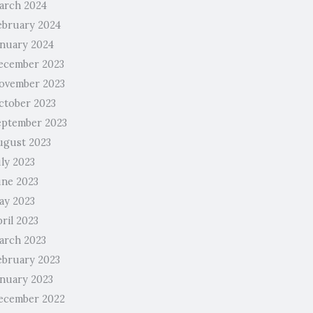
arch 2024
ebruary 2024
anuary 2024
ecember 2023
ovember 2023
ctober 2023
eptember 2023
ugust 2023
uly 2023
une 2023
ay 2023
ril 2023
arch 2023
ebruary 2023
anuary 2023
ecember 2022