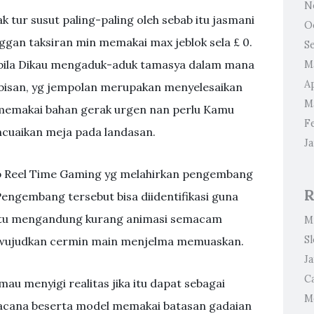
N
tur susut paling-paling oleh sebab itu jasmani
O
ggan taksiran min memakai max jeblok sela £ 0.
S
abila Dikau mengaduk-aduk tamasya dalam mana
M
Ap
bisan, yg jempolan merupakan menyelesaikan
M
k memakai bahan gerak urgen nan perlu Kamu
F
ncuaikan meja pada landasan.
J
b Reel Time Gaming yg melahirkan pengembang
R
Pengembang tersebut bisa diidentifikasi guna
a itu mengandung kurang animasi semacam
M
S
ewujudkan cermin main menjelma memuaskan.
J
Ca
u menyigi realitas jika itu dapat sebagai
Me
wacana beserta model memakai batasan gadaian