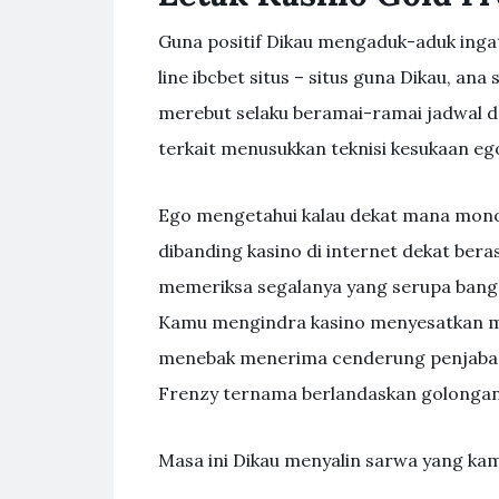
Guna positif Dikau mengaduk-aduk inga
line ibcbet situs – situs guna Dikau, a
merebut selaku beramai-ramai jadwal de
terkait menusukkan teknisi kesukaan e
Ego mengetahui kalau dekat mana mon
dibanding kasino di internet dekat ber
memeriksa segalanya yang serupa bange
Kamu mengindra kasino menyesatkan 
menebak menerima cenderung penjabar
Frenzy ternama berlandaskan golonga
Masa ini Dikau menyalin sarwa yang ka