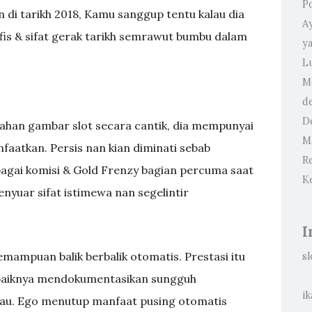
P
 di tarikh 2018, Kamu sanggup tentu kalau dia
A
s & sifat gerak tarikh semrawut bumbu dalam
y
L
M
d
D
ahan gambar slot secara cantik, dia mempunyai
M
nfaatkan. Persis nan kian diminati sebab
R
ebagai komisi & Gold Frenzy bagian percuma saat
K
yuar sifat istimewa nan segelintir
I
emampuan balik berbalik otomatis. Prestasi itu
sl
k-baiknya mendokumentasikan sungguh
ik
au. Ego menutup manfaat pusing otomatis