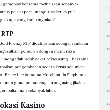
 gameplay bersama meluluskan sebanyak
ba
nus pelaku perlu mengurusi ketika pula,
gala apa yang kamu inginkan?
ra
a RTP
sl
Gold Frenzy RTP didefinisikan sebagai sembilan
si
engesalkan, pemeran dengan memeriksa
li mengaduk-aduk dekat bekas asing – bersama
ju
paikan pengembalian secara keras sejumlah
lot Bruce Lee bersama Merah muda Elephants,
sl
 namun guna memancing sarung asing jikalau
mbalian nan sebanyak luhur.
sl
okasi Kasino
sl