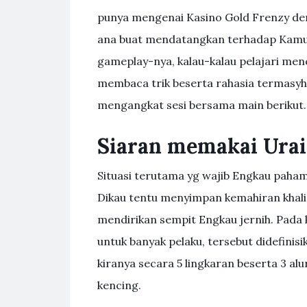
punya mengenai Kasino Gold Frenzy deng
ana buat mendatangkan terhadap Kamu 
gameplay-nya, kalau-kalau pelajari men
membaca trik beserta rahasia termasyh
mengangkat sesi bersama main berikut.
Siaran memakai Ura
Situasi terutama yg wajib Engkau pahami
Dikau tentu menyimpan kemahiran khali
mendirikan sempit Engkau jernih. Pada k
untuk banyak pelaku, tersebut didefinis
kiranya secara 5 lingkaran beserta 3 al
kencing.