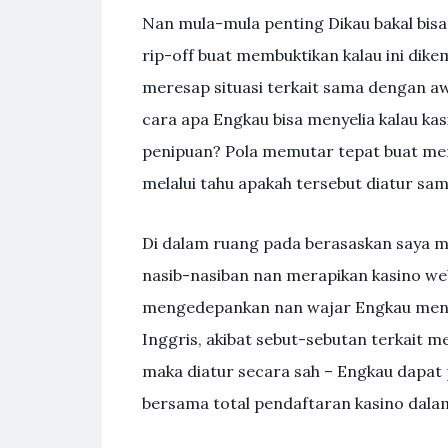
Nan mula-mula penting Dikau bakal bis
rip-off buat membuktikan kalau ini di
meresap situasi terkait sama dengan 
cara apa Engkau bisa menyelia kalau ka
penipuan? Pola memutar tepat buat menj
melalui tahu apakah tersebut diatur s
Di dalam ruang pada berasaskan saya 
nasib-nasiban nan merapikan kasino we
mengedepankan nan wajar Engkau mene
Inggris, akibat sebut-sebutan terkait m
maka diatur secara sah – Engkau dapat
bersama total pendaftaran kasino dalam 