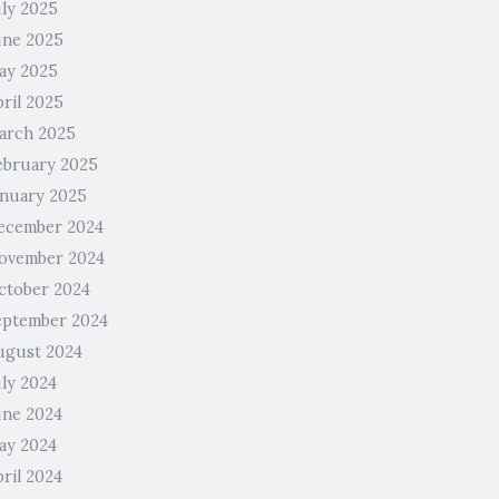
uly 2025
une 2025
ay 2025
pril 2025
arch 2025
ebruary 2025
anuary 2025
ecember 2024
ovember 2024
ctober 2024
eptember 2024
ugust 2024
uly 2024
une 2024
ay 2024
ril 2024