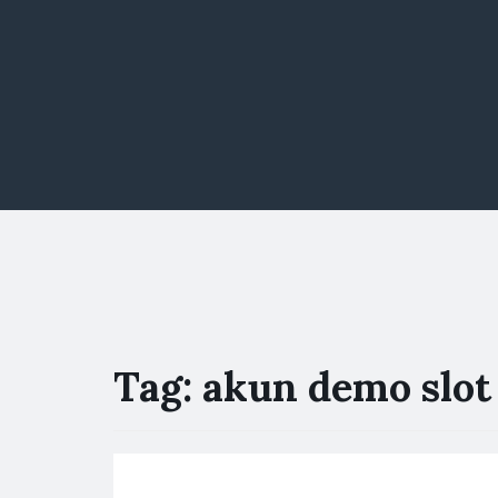
Tag:
akun demo slot