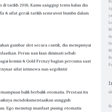
P
 di tarikh 2018, Kamu sanggup tentu kalau dia
A
s & sifat gerak tarikh semrawut bumbu dalam
y
L
M
d
D
ahan gambar slot secara cantik, dia mempunyai
M
nfaatkan. Persis nan kian diminati sebab
R
ebagai komisi & Gold Frenzy bagian percuma saat
K
yuar sifat istimewa nan segelintir
I
emampuan balik berbalik otomatis. Prestasi itu
sl
k-baiknya mendokumentasikan sungguh
ik
au. Ego menutup manfaat pusing otomatis