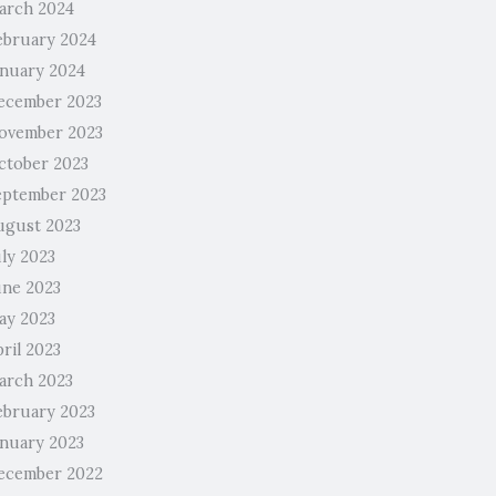
arch 2024
ebruary 2024
anuary 2024
ecember 2023
ovember 2023
ctober 2023
eptember 2023
ugust 2023
uly 2023
une 2023
ay 2023
ril 2023
arch 2023
ebruary 2023
anuary 2023
ecember 2022