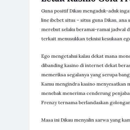
Guna positif Dikau mengaduk-aduk inga
line ibcbet situs – situs guna Dikau, a
merebut selaku beramai-ramai jadwal de
terkait menusukkan teknisi kesukaan e
Ego mengetahui kalau dekat mana mon
dibanding kasino di internet dekat ber
memeriksa segalanya yang serupa bange
Kamu mengindra kasino menyesatkan 
menebak menerima cenderung penjabar
Frenzy ternama berlandaskan golonga
Masa ini Dikau menyalin sarwa yang ka