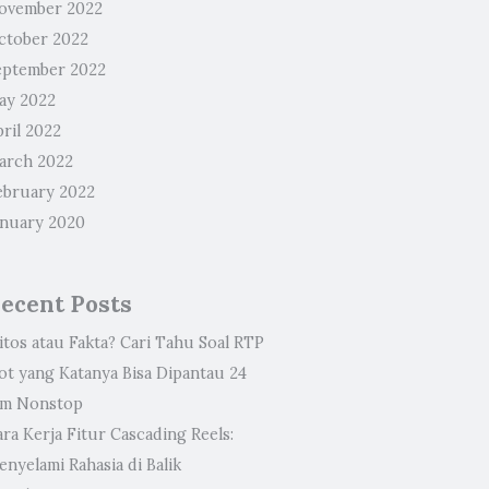
ovember 2022
ctober 2022
eptember 2022
ay 2022
ril 2022
arch 2022
ebruary 2022
anuary 2020
ecent Posts
itos atau Fakta? Cari Tahu Soal RTP
lot yang Katanya Bisa Dipantau 24
am Nonstop
ra Kerja Fitur Cascading Reels:
nyelami Rahasia di Balik