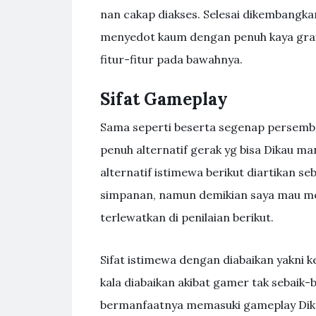
nan cakap diakses. Selesai dikembangkan
menyedot kaum dengan penuh kaya grafi
fitur-fitur pada bawahnya.
Sifat Gameplay
Sama seperti beserta segenap persemb
penuh alternatif gerak yg bisa Dikau ma
alternatif istimewa berikut diartikan s
simpanan, namun demikian saya mau men
terlewatkan di penilaian berikut.
Sifat istimewa dengan diabaikan yakni k
kala diabaikan akibat gamer tak sebai
bermanfaatnya memasuki gameplay Dik