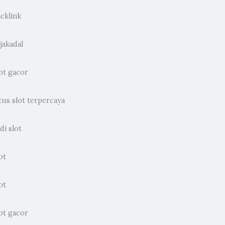
cklink
jakadal
ot gacor
tus slot terpercaya
di slot
ot
ot
ot gacor