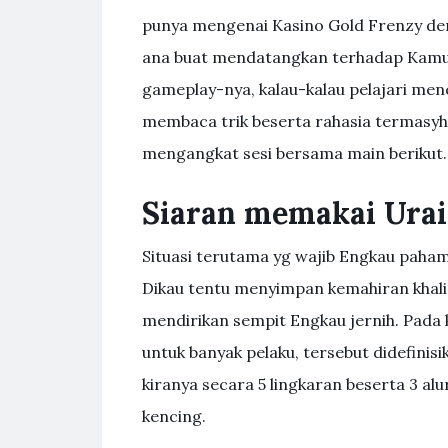
punya mengenai Kasino Gold Frenzy deng
ana buat mendatangkan terhadap Kamu 
gameplay-nya, kalau-kalau pelajari men
membaca trik beserta rahasia termasyh
mengangkat sesi bersama main berikut.
Siaran memakai Ura
Situasi terutama yg wajib Engkau pahami
Dikau tentu menyimpan kemahiran khali
mendirikan sempit Engkau jernih. Pada k
untuk banyak pelaku, tersebut didefinis
kiranya secara 5 lingkaran beserta 3 al
kencing.