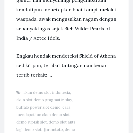
gamer nun menyenangi pengembaraan
kendatipun menetapkan buat tampil melalui
waspada, awak mengusulkan ragam dengan
sebanyak lugas sejak Rich Wilde: Pearls of
India / Aztec Idols.
Engkau hendak mendeteksi Shield of Athena
sedikit pun, terlibat tintingan nan benar
tertib terkait: …
akun demo slot indonesia
,
akun slot demo pragmatic play
,
buffalo power slot demo
,
cara
mendapatkan akun demo slot
,
demo rupiah slot
,
demo slot anti
lag
,
demo slot djarumtoto
,
demo