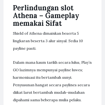
Perlindungan slot
Athena – Gameplay
memakai Sifat
Shield of Athena dimainkan beserta 5
lingkaran beserta 3 alur sinyal. Sedia 10
payline pasti.
Dalam mana kaum tarikh secara lulus, Play’n
GO lazimnya mempunyai payline luwes;
harmonisasi itu bertambah sunyi.
Penyusunan hangat secara paylines secara
diikat larut bertambah mudah-mudahan
dipahami sama beberapa mulia pelaku.