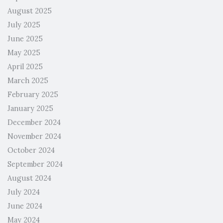
August 2025
July 2025
June 2025
May 2025
April 2025
March 2025
February 2025
January 2025
December 2024
November 2024
October 2024
September 2024
August 2024
July 2024
June 2024
May 2024