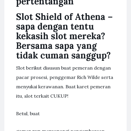
pertentangan
Slot Shield of Athena –
sapa dengan tentu
kekasih slot mereka?
Bersama sapa yang
tidak cuman sanggup?
Slot berikut disusun buat pemeran dengan
pacar prosesi, penggemar Rich Wilde serta
menyukai kerawanan. Buat karet pemeran
itu, slot terkait CUKUP!
Betul, buat