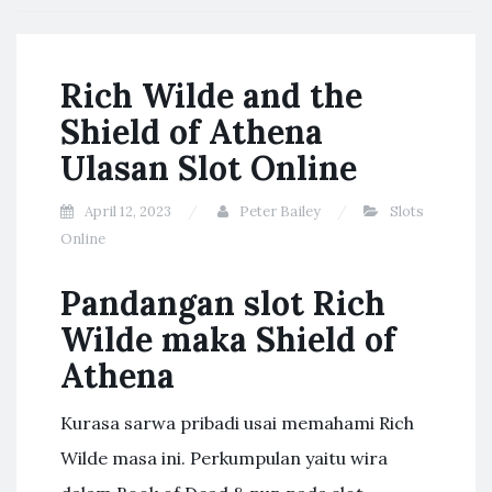
Rich Wilde and the
Shield of Athena
Ulasan Slot Online
April 12, 2023
Peter Bailey
Slots
Online
Pandangan slot Rich
Wilde maka Shield of
Athena
Kurasa sarwa pribadi usai memahami Rich
Wilde masa ini. Perkumpulan yaitu wira