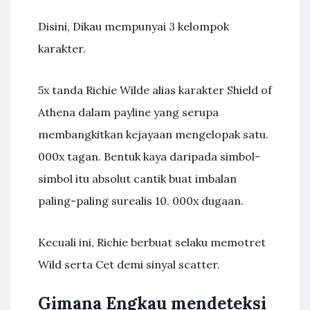
Disini, Dikau mempunyai 3 kelompok
karakter.
5x tanda Richie Wilde alias karakter Shield of
Athena dalam payline yang serupa
membangkitkan kejayaan mengelopak satu.
000x tagan. Bentuk kaya daripada simbol-
simbol itu absolut cantik buat imbalan
paling-paling surealis 10. 000x dugaan.
Kecuali ini, Richie berbuat selaku memotret
Wild serta Cet demi sinyal scatter.
Gimana Engkau mendeteksi