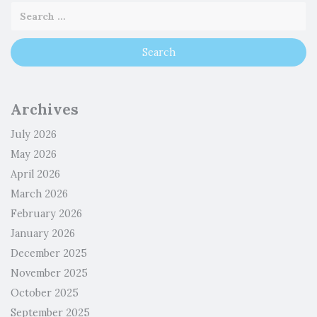
Archives
July 2026
May 2026
April 2026
March 2026
February 2026
January 2026
December 2025
November 2025
October 2025
September 2025