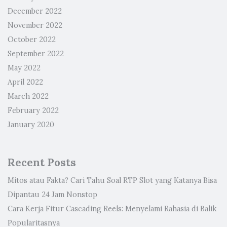
December 2022
November 2022
October 2022
September 2022
May 2022
April 2022
March 2022
February 2022
January 2020
Recent Posts
Mitos atau Fakta? Cari Tahu Soal RTP Slot yang Katanya Bisa
Dipantau 24 Jam Nonstop
Cara Kerja Fitur Cascading Reels: Menyelami Rahasia di Balik
Popularitasnya