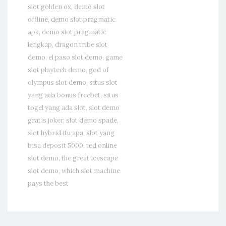
slot golden ox
,
demo slot
offline
,
demo slot pragmatic
apk
,
demo slot pragmatic
lengkap
,
dragon tribe slot
demo
,
el paso slot demo
,
game
slot playtech demo
,
god of
olympus slot demo
,
situs slot
yang ada bonus freebet
,
situs
togel yang ada slot
,
slot demo
gratis joker
,
slot demo spade
,
slot hybrid itu apa
,
slot yang
bisa deposit 5000
,
ted online
slot demo
,
the great icescape
slot demo
,
which slot machine
pays the best