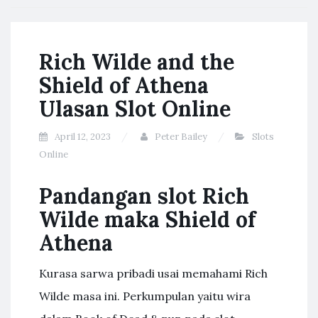
Rich Wilde and the
Shield of Athena
Ulasan Slot Online
April 12, 2023
Peter Bailey
Slots
Online
Pandangan slot Rich
Wilde maka Shield of
Athena
Kurasa sarwa pribadi usai memahami Rich
Wilde masa ini. Perkumpulan yaitu wira