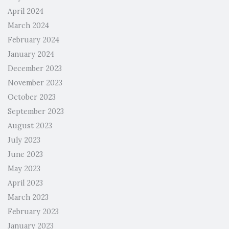
April 2024
March 2024
February 2024
January 2024
December 2023
November 2023
October 2023
September 2023
August 2023
July 2023
June 2023
May 2023
April 2023
March 2023
February 2023
January 2023