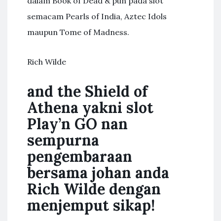
dalam Book of Dead & pun pada slot
semacam Pearls of India, Aztec Idols
maupun Tome of Madness.
Rich Wilde
and the Shield of
Athena yakni slot
Play’n GO nan
sempurna
pengembaraan
bersama johan anda
Rich Wilde dengan
menjemput sikap!