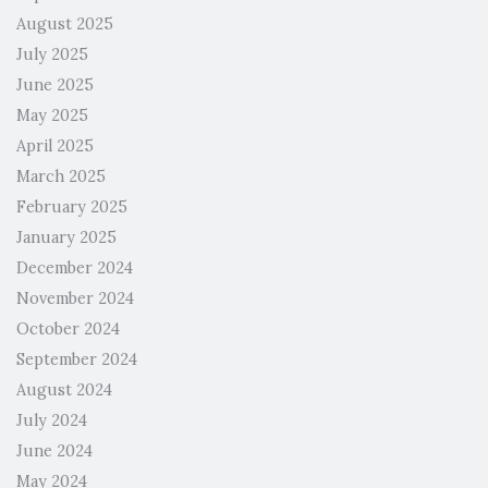
August 2025
July 2025
June 2025
May 2025
April 2025
March 2025
February 2025
January 2025
December 2024
November 2024
October 2024
September 2024
August 2024
July 2024
June 2024
May 2024