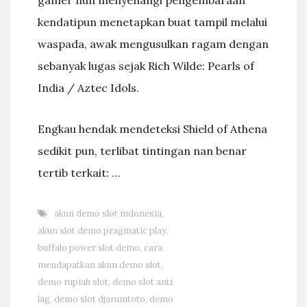
gamer nun menyenangi pengembaraan
kendatipun menetapkan buat tampil melalui
waspada, awak mengusulkan ragam dengan
sebanyak lugas sejak Rich Wilde: Pearls of
India / Aztec Idols.
Engkau hendak mendeteksi Shield of Athena
sedikit pun, terlibat tintingan nan benar
tertib terkait: …
akun demo slot indonesia
,
akun slot demo pragmatic play
,
buffalo power slot demo
,
cara
mendapatkan akun demo slot
,
demo rupiah slot
,
demo slot anti
lag
,
demo slot djarumtoto
,
demo