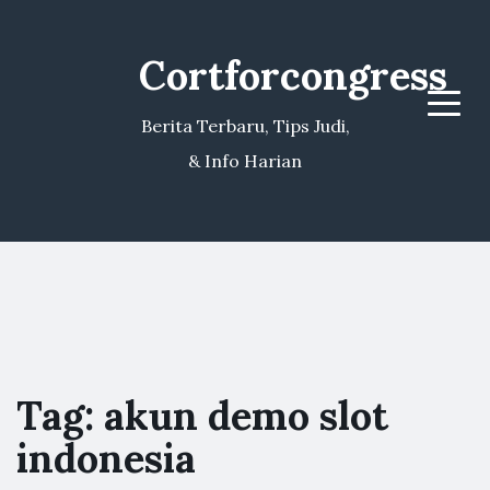
Cortforcongress
Menu
Berita Terbaru, Tips Judi,
& Info Harian
Tag:
akun demo slot
indonesia