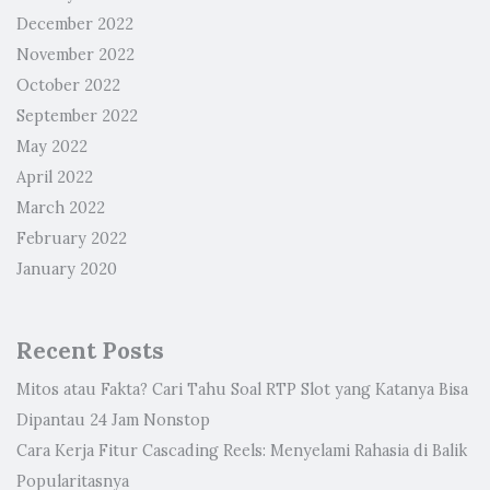
December 2022
November 2022
October 2022
September 2022
May 2022
April 2022
March 2022
February 2022
January 2020
Recent Posts
Mitos atau Fakta? Cari Tahu Soal RTP Slot yang Katanya Bisa
Dipantau 24 Jam Nonstop
Cara Kerja Fitur Cascading Reels: Menyelami Rahasia di Balik
Popularitasnya