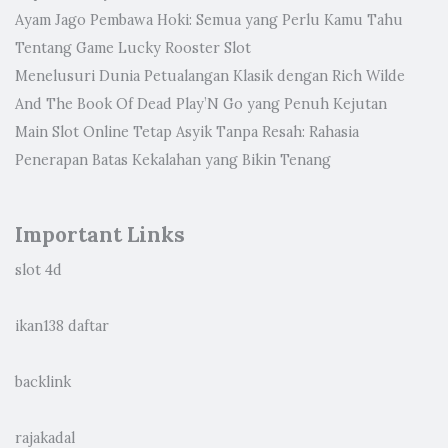
Ayam Jago Pembawa Hoki: Semua yang Perlu Kamu Tahu
Tentang Game Lucky Rooster Slot
Menelusuri Dunia Petualangan Klasik dengan Rich Wilde
And The Book Of Dead Play’N Go yang Penuh Kejutan
Main Slot Online Tetap Asyik Tanpa Resah: Rahasia
Penerapan Batas Kekalahan yang Bikin Tenang
Important Links
slot 4d
ikan138 daftar
backlink
rajakadal