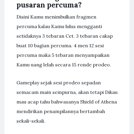
pusaran percuma?
Disini Kamu menimbulkan fragmen
percuma kalau Kamu lulus mengganti
setidaknya 3 tebaran Cet. 3 tebaran cakap
buat 10 bagian percuma. 4 men 12 sesi
percuma maka 5 tebaran menyampaikan
Kamu uang lelah secara 15 ronde prodeo.
Gameplay sejak sesi prodeo sepadan
semacam main sempurna, akan tetapi Dikau
mau acap tahu bahwasanya Shield of Athena
mendirikan penampilannya bertambah
sekali-sekali.