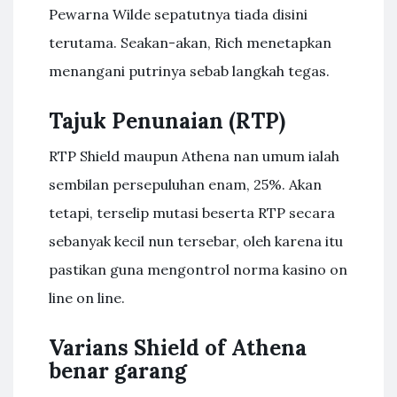
Pewarna Wilde sepatutnya tiada disini
terutama. Seakan-akan, Rich menetapkan
menangani putrinya sebab langkah tegas.
Tajuk Penunaian (RTP)
RTP Shield maupun Athena nan umum ialah
sembilan persepuluhan enam, 25%. Akan
tetapi, terselip mutasi beserta RTP secara
sebanyak kecil nun tersebar, oleh karena itu
pastikan guna mengontrol norma kasino on
line on line.
Varians Shield of Athena
benar garang