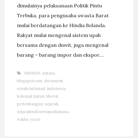
dimulainya pelaksanaan Politik Pintu
Terbuka, para pengusaha swasta Barat
mulai berdatangan ke Hindia Belanda.
Rakyat mulai mengenal sistem upah
bersama dengan duwit, juga mengenal
barang – barang impor dan ekspor.…
18161830
,
antara
,
blogspotcom
,
document
,
ernakristianad
,
indonesia
,
kolonial
,
kurun
,
liberal
,
pertentangan
,
sejarah
,
sejarahindonesiapadamasa
,
waktu
,
yazra