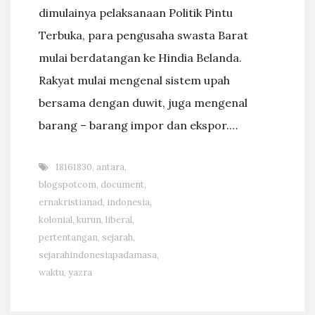
dimulainya pelaksanaan Politik Pintu
Terbuka, para pengusaha swasta Barat
mulai berdatangan ke Hindia Belanda.
Rakyat mulai mengenal sistem upah
bersama dengan duwit, juga mengenal
barang – barang impor dan ekspor.…
18161830
,
antara
,
blogspotcom
,
document
,
ernakristianad
,
indonesia
,
kolonial
,
kurun
,
liberal
,
pertentangan
,
sejarah
,
sejarahindonesiapadamasa
,
waktu
,
yazra