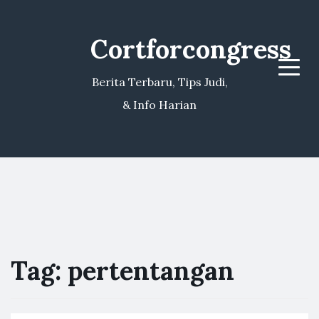
Cortforcongress
Menu
Berita Terbaru, Tips Judi,
& Info Harian
Tag:
pertentangan