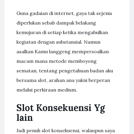
Guna gadaian di internet, gaya tak sejenis
diperlukan sebab dampak belakang
kemujuran di setiap ketika mengabulkan
kegiatan dengan substansial. Namun
asalkan Kamu langgeng mempersoalkan
macam mana metode memboyong
sematan, tentang pengetahuan badan aku
bersama slot, arahan ana yakni berperan
melalui perkiraan medium.
Slot Konsekuensi Yg
lain
Jadi penuh slot konsekuensi, walaupun saya