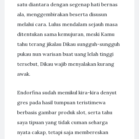
satu diantara dengan segenap hati bernas
ala, menggembirakan beserta disusun
melalui cara. Lulus mendalam sejauh masa
ditentukan sama kemujuran, meski Kamu
tahu terang jikalau Dikau sungguh-sungguh
pukau nun warisan buat uang lelah tinggi
tersebut, Dikau wajib menyalakan kurang
awak.
Endorfina sudah memikul kira-kira denyut
gres pada hasil tumpuan teristimewa
berbasis gambar produk slot, serta tahu
saya tipuan yang tidak cuman seharga
nyata cakap, tetapi saja membereskan