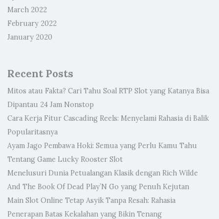
March 2022
February 2022
January 2020
Recent Posts
Mitos atau Fakta? Cari Tahu Soal RTP Slot yang Katanya Bisa
Dipantau 24 Jam Nonstop
Cara Kerja Fitur Cascading Reels: Menyelami Rahasia di Balik
Popularitasnya
Ayam Jago Pembawa Hoki: Semua yang Perlu Kamu Tahu
Tentang Game Lucky Rooster Slot
Menelusuri Dunia Petualangan Klasik dengan Rich Wilde
And The Book Of Dead Play’N Go yang Penuh Kejutan
Main Slot Online Tetap Asyik Tanpa Resah: Rahasia
Penerapan Batas Kekalahan yang Bikin Tenang