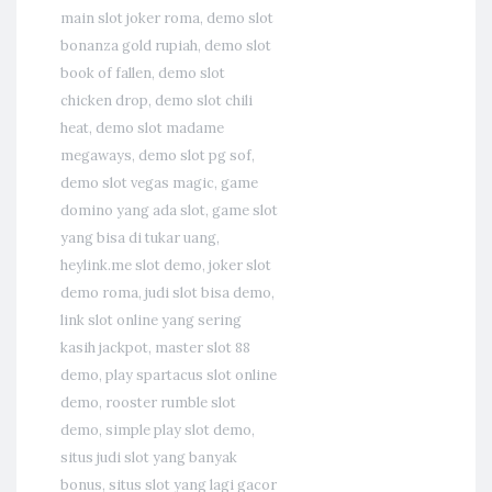
main slot joker roma
,
demo slot
bonanza gold rupiah
,
demo slot
book of fallen
,
demo slot
chicken drop
,
demo slot chili
heat
,
demo slot madame
megaways
,
demo slot pg sof
,
demo slot vegas magic
,
game
domino yang ada slot
,
game slot
yang bisa di tukar uang
,
heylink.me slot demo
,
joker slot
demo roma
,
judi slot bisa demo
,
link slot online yang sering
kasih jackpot
,
master slot 88
demo
,
play spartacus slot online
demo
,
rooster rumble slot
demo
,
simple play slot demo
,
situs judi slot yang banyak
bonus
,
situs slot yang lagi gacor