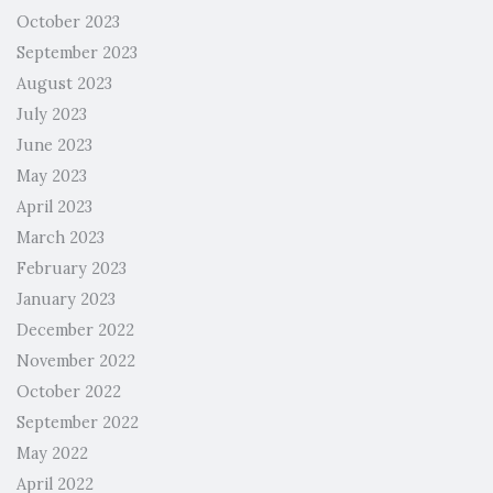
October 2023
September 2023
August 2023
July 2023
June 2023
May 2023
April 2023
March 2023
February 2023
January 2023
December 2022
November 2022
October 2022
September 2022
May 2022
April 2022