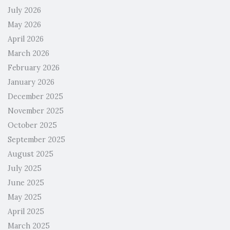
July 2026
May 2026
April 2026
March 2026
February 2026
January 2026
December 2025
November 2025
October 2025
September 2025
August 2025
July 2025
June 2025
May 2025
April 2025
March 2025