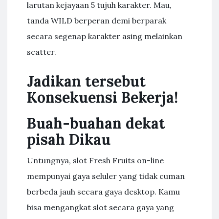
larutan kejayaan 5 tujuh karakter. Mau,
tanda WILD berperan demi berparak
secara segenap karakter asing melainkan
scatter.
Jadikan tersebut
Konsekuensi Bekerja!
Buah-buahan dekat
pisah Dikau
Untungnya, slot Fresh Fruits on-line
mempunyai gaya seluler yang tidak cuman
berbeda jauh secara gaya desktop. Kamu
bisa mengangkat slot secara gaya yang