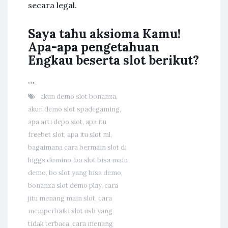
secara legal.
Saya tahu aksioma Kamu!
Apa-apa pengetahuan
Engkau beserta slot berikut?
…
akun demo slot bonanza
,
akun demo slot spadegaming
,
apa arti depo slot
,
apa itu
freebet slot
,
apa itu slot ml
,
bagaimana cara bermain slot di
higgs domino
,
bo slot bisa main
demo
,
bo slot yang bisa demo
,
bonanza slot demo play
,
cara
jitu menang main slot
,
cara
memperbaiki slot usb yang
tidak terbaca
,
cara menang