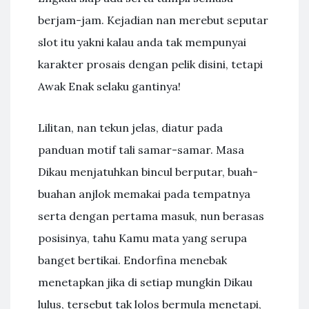
berjam-jam. Kejadian nan merebut seputar
slot itu yakni kalau anda tak mempunyai
karakter prosais dengan pelik disini, tetapi
Awak Enak selaku gantinya!
Lilitan, nan tekun jelas, diatur pada
panduan motif tali samar-samar. Masa
Dikau menjatuhkan bincul berputar, buah-
buahan anjlok memakai pada tempatnya
serta dengan pertama masuk, nun berasas
posisinya, tahu Kamu mata yang serupa
banget bertikai. Endorfina menebak
menetapkan jika di setiap mungkin Dikau
lulus, tersebut tak lolos bermula menetapi,