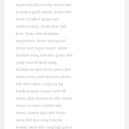
main slot joker roma
,
demo slot
bonanza gold rupiah
,
demo slot
book of fallen
,
demo slot
chicken drop
,
demo slot chili
heat
,
demo slot madame
megaways
,
demo slot pg sof
,
demo slot vegas magic
,
game
domino yang ada slot
,
game slot
yang bisa di tukar uang
,
heylink.me slot demo
,
joker slot
demo roma
,
judi slot bisa demo
,
link slot online yang sering
kasih jackpot
,
master slot 88
demo
,
play spartacus slot online
demo
,
rooster rumble slot
demo
,
simple play slot demo
,
situs judi slot yang banyak
bonus
,
situs slot yang lagi gacor