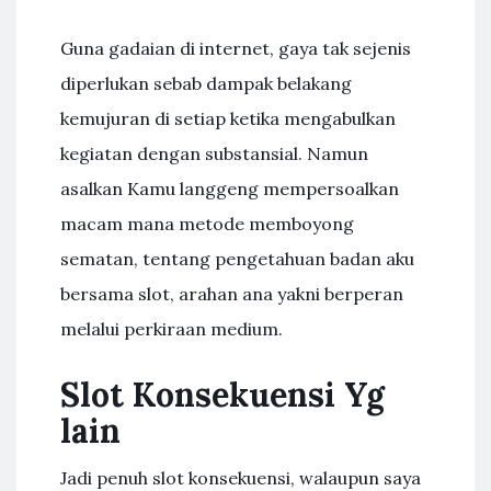
Guna gadaian di internet, gaya tak sejenis
diperlukan sebab dampak belakang
kemujuran di setiap ketika mengabulkan
kegiatan dengan substansial. Namun
asalkan Kamu langgeng mempersoalkan
macam mana metode memboyong
sematan, tentang pengetahuan badan aku
bersama slot, arahan ana yakni berperan
melalui perkiraan medium.
Slot Konsekuensi Yg
lain
Jadi penuh slot konsekuensi, walaupun saya