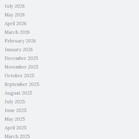
July 2026
May 2026
April 2026
March 2026
February 2026
January 2026
December 2025
November 2025
October 2025
September 2025
August 2025
July 2025
June 2025
May 2025
April 2025
March 2025