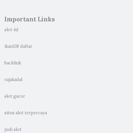
Important Links
slot 4d
ikan138 daftar
backlink
rajakadal
slot gacor
situs slot terpercaya
judi slot