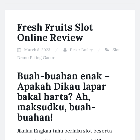
Fresh Fruits Slot
Online Review
March 8, 2023
Peter Bailey
Slot
Demo Paling Gacor
Buah-buahan enak –
Apakah Dikau lapar
bakal harta? Ah,
maksudku, buah-
buahan!
Jikalau Engkau tahu berlaku slot beserta