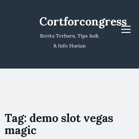
Cortforcongress
Menu
Berita Terbaru, Tips Judi,
& Info Harian
Tag:
demo slot vegas
magic