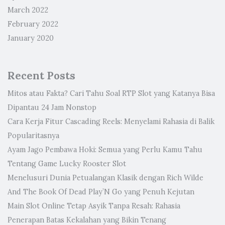
March 2022
February 2022
January 2020
Recent Posts
Mitos atau Fakta? Cari Tahu Soal RTP Slot yang Katanya Bisa
Dipantau 24 Jam Nonstop
Cara Kerja Fitur Cascading Reels: Menyelami Rahasia di Balik
Popularitasnya
Ayam Jago Pembawa Hoki: Semua yang Perlu Kamu Tahu
Tentang Game Lucky Rooster Slot
Menelusuri Dunia Petualangan Klasik dengan Rich Wilde
And The Book Of Dead Play’N Go yang Penuh Kejutan
Main Slot Online Tetap Asyik Tanpa Resah: Rahasia
Penerapan Batas Kekalahan yang Bikin Tenang