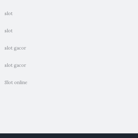
slot
slot
slot gacor
slot gacor
Slot online