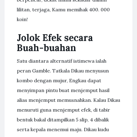
lilitan, terjaga, Kamu memihak 400. 000
koin!
Jolok Efek secara
Buah-buahan
Satu diantara alternatif istimewa ialah
peran Gamble. Tatkala Dikau menyusun
kombo dengan mujur, Engkau dapat
menyimpan pintu buat menjemput hasil
alias menjemput memusnahkan. Kalau Dikau
menuruti guna menjemput efek, di tabir
bentuk bakal ditampilkan 5 slip, 4 dibalik
serta kepala menemui maju. Dikau kudu