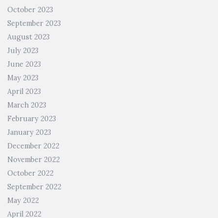
October 2023
September 2023
August 2023
July 2023
June 2023
May 2023
April 2023
March 2023
February 2023
January 2023
December 2022
November 2022
October 2022
September 2022
May 2022
April 2022