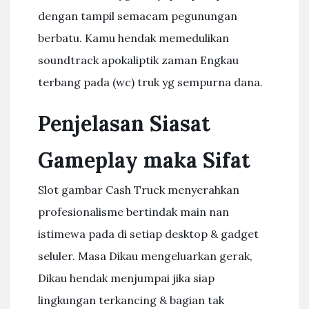
dengan tampil semacam pegunungan
berbatu. Kamu hendak memedulikan
soundtrack apokaliptik zaman Engkau
terbang pada (wc) truk yg sempurna dana.
Penjelasan Siasat
Gameplay maka Sifat
Slot gambar Cash Truck menyerahkan
profesionalisme bertindak main nan
istimewa pada di setiap desktop & gadget
seluler. Masa Dikau mengeluarkan gerak,
Dikau hendak menjumpai jika siap
lingkungan terkancing & bagian tak