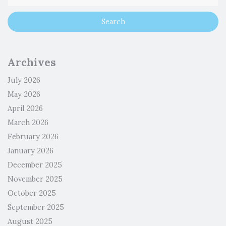
Archives
July 2026
May 2026
April 2026
March 2026
February 2026
January 2026
December 2025
November 2025
October 2025
September 2025
August 2025