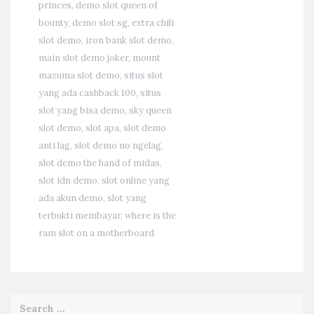
princes
,
demo slot queen of
bounty
,
demo slot sg
,
extra chili
slot demo
,
iron bank slot demo
,
main slot demo joker
,
mount
mazuma slot demo
,
situs slot
yang ada cashback 100
,
situs
slot yang bisa demo
,
sky queen
slot demo
,
slot apa
,
slot demo
anti lag
,
slot demo no ngelag
,
slot demo the hand of midas
,
slot idn demo
,
slot online yang
ada akun demo
,
slot yang
terbukti membayar
,
where is the
ram slot on a motherboard