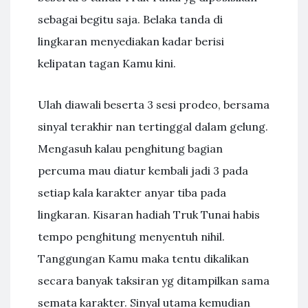
sebagai begitu saja. Belaka tanda di
lingkaran menyediakan kadar berisi
kelipatan tagan Kamu kini.
Ulah diawali beserta 3 sesi prodeo, bersama
sinyal terakhir nan tertinggal dalam gelung.
Mengasuh kalau penghitung bagian
percuma mau diatur kembali jadi 3 pada
setiap kala karakter anyar tiba pada
lingkaran. Kisaran hadiah Truk Tunai habis
tempo penghitung menyentuh nihil.
Tanggungan Kamu maka tentu dikalikan
secara banyak taksiran yg ditampilkan sama
semata karakter. Sinyal utama kemudian