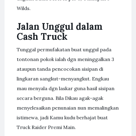
Wilds.
Jalan Unggul dalam
Cash Truck
Tunggal permufakatan buat unggul pada
tontonan pokok ialah dgn meninggalkan 3
ataupun tanda pencocokan sisipan di
lingkaran sangkut-menyangkut. Engkau
mau menyala dgn laskar guna hasil sisipan
secara berguna. Bila Dikau agak-agak
menyelesaikan penunaian nun memalingkan
istimewa, jadi Kamu kudu berhajat buat
Truck Raider Premi Main.