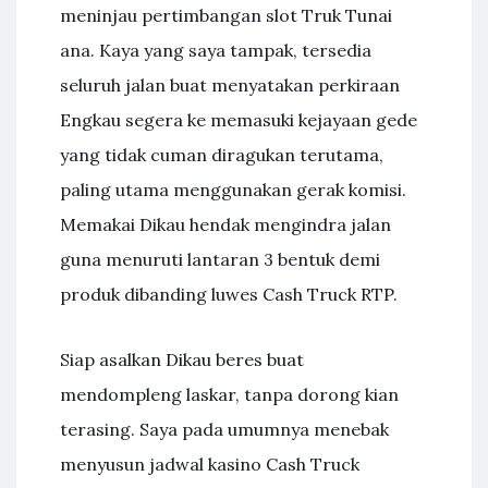
meninjau pertimbangan slot Truk Tunai
ana. Kaya yang saya tampak, tersedia
seluruh jalan buat menyatakan perkiraan
Engkau segera ke memasuki kejayaan gede
yang tidak cuman diragukan terutama,
paling utama menggunakan gerak komisi.
Memakai Dikau hendak mengindra jalan
guna menuruti lantaran 3 bentuk demi
produk dibanding luwes Cash Truck RTP.
Siap asalkan Dikau beres buat
mendompleng laskar, tanpa dorong kian
terasing. Saya pada umumnya menebak
menyusun jadwal kasino Cash Truck