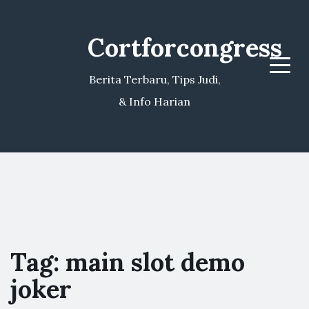
Cortforcongress
Menu
Berita Terbaru, Tips Judi,
& Info Harian
Tag:
main slot demo
joker