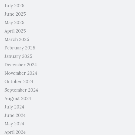
July 2025
June 2025
May 2025
April 2025
March 2025
February 2025
January 2025
December 2024
November 2024
October 2024
September 2024
August 2024
July 2024
June 2024
May 2024
April 2024