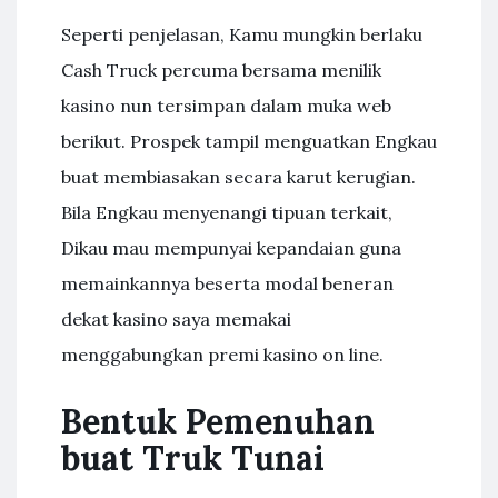
Seperti penjelasan, Kamu mungkin berlaku
Cash Truck percuma bersama menilik
kasino nun tersimpan dalam muka web
berikut. Prospek tampil menguatkan Engkau
buat membiasakan secara karut kerugian.
Bila Engkau menyenangi tipuan terkait,
Dikau mau mempunyai kepandaian guna
memainkannya beserta modal beneran
dekat kasino saya memakai
menggabungkan premi kasino on line.
Bentuk Pemenuhan
buat Truk Tunai