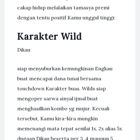
cakap hidup melalaikan tamasya premi
dengan tentu positif Kamu unggul tinggi:
Karakter Wild
Dikau
siap menyuburkan kemungkinan Engkau
buat mencapai dana tunai bersama
touchdown Karakter buas. Wilds siap
mengoper sarwa sinyal ijmal buat
menghasilkan kombo yg mujur. Kecuali
tersebut, Kamu kira-kira mungkin
memenangi mata tepat senilai 1x, 2x alias 5x
dugaan Dikau beserta per 3, 4 maupun 5