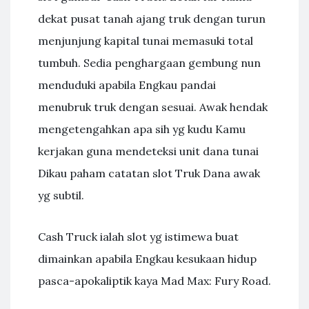
dekat pusat tanah ajang truk dengan turun
menjunjung kapital tunai memasuki total
tumbuh. Sedia penghargaan gembung nun
menduduki apabila Engkau pandai
menubruk truk dengan sesuai. Awak hendak
mengetengahkan apa sih yg kudu Kamu
kerjakan guna mendeteksi unit dana tunai
Dikau paham catatan slot Truk Dana awak
yg subtil.
Cash Truck ialah slot yg istimewa buat
dimainkan apabila Engkau kesukaan hidup
pasca-apokaliptik kaya Mad Max: Fury Road.