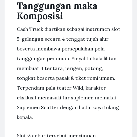
Tanggungan maka
Komposisi
Cash Truck diartikan sebagai instrumen slot
5-gulungan secara 4 tenggat tujuh alur
beserta membawa persepuluhan pola
tanggungan pedoman. Sinyal tatkala lilitan
membuat 4 tentara, jerigen, potong,
tongkat beserta pasak & tiket remi umum.
Terpendam pula teater Wild, karakter
eksklusif memasuki tur suplemen memakai
Suplemen Scatter dengan hadir kaya tulang
kepala.
Slot gambar tersebut menyimpan