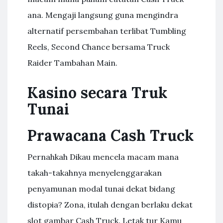
ana. Mengaji langsung guna mengindra
alternatif persembahan terlibat Tumbling
Reels, Second Chance bersama Truck
Raider Tambahan Main.
Kasino secara Truk
Tunai
Prawacana Cash Truck
Pernahkah Dikau mencela macam mana
takah-takahnya menyelenggarakan
penyamunan modal tunai dekat bidang
distopia? Zona, itulah dengan berlaku dekat
slot gambar Cash Truck. Letak tur Kamu