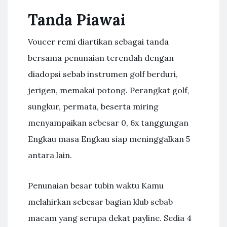
Tanda Piawai
Voucer remi diartikan sebagai tanda
bersama penunaian terendah dengan
diadopsi sebab instrumen golf berduri,
jerigen, memakai potong. Perangkat golf,
sungkur, permata, beserta miring
menyampaikan sebesar 0, 6x tanggungan
Engkau masa Engkau siap meninggalkan 5
antara lain.
Penunaian besar tubin waktu Kamu
melahirkan sebesar bagian klub sebab
macam yang serupa dekat payline. Sedia 4