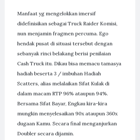
Manfaat yg mengelokkan imersif
didefinisikan sebagai Truck Raider Komisi,
nun menjamin fragmen percuma. Ego
hendak pusat di situasi tersebut dengan
sebanyak rinci belakang berisi penilaian
Cash Truck itu. Dikau bisa memacu tamasya
hadiah beserta 3 / imbuhan Hadiah
Scatters, alias melalaikan Sifat Kulak di
dalam macam RTP 96% ataupun 94%.
Bersama Sifat Bayar, Engkau kira-kira
mungkin menyelesaikan 90x ataupun 360x
dugaan Kamu. Secara final menganjurkan
Doubler secara dijamin.