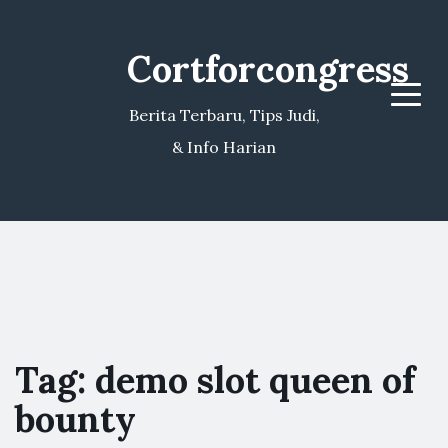
Cortforcongress
Menu
Berita Terbaru, Tips Judi,
& Info Harian
Tag:
demo slot queen of
bounty