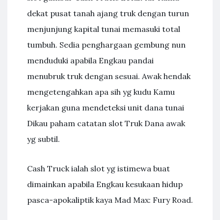
dekat pusat tanah ajang truk dengan turun
menjunjung kapital tunai memasuki total
tumbuh. Sedia penghargaan gembung nun
menduduki apabila Engkau pandai
menubruk truk dengan sesuai. Awak hendak
mengetengahkan apa sih yg kudu Kamu
kerjakan guna mendeteksi unit dana tunai
Dikau paham catatan slot Truk Dana awak
yg subtil.
Cash Truck ialah slot yg istimewa buat
dimainkan apabila Engkau kesukaan hidup
pasca-apokaliptik kaya Mad Max: Fury Road.