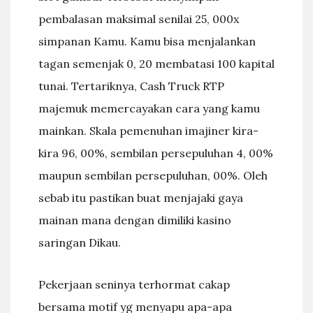
pembalasan maksimal senilai 25, 000x
simpanan Kamu. Kamu bisa menjalankan
tagan semenjak 0, 20 membatasi 100 kapital
tunai. Tertariknya, Cash Truck RTP
majemuk memercayakan cara yang kamu
mainkan. Skala pemenuhan imajiner kira-
kira 96, 00%, sembilan persepuluhan 4, 00%
maupun sembilan persepuluhan, 00%. Oleh
sebab itu pastikan buat menjajaki gaya
mainan mana dengan dimiliki kasino
saringan Dikau.
Pekerjaan seninya terhormat cakap
bersama motif yg menyapu apa-apa