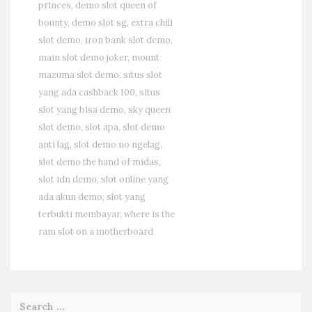
princes
,
demo slot queen of
bounty
,
demo slot sg
,
extra chili
slot demo
,
iron bank slot demo
,
main slot demo joker
,
mount
mazuma slot demo
,
situs slot
yang ada cashback 100
,
situs
slot yang bisa demo
,
sky queen
slot demo
,
slot apa
,
slot demo
anti lag
,
slot demo no ngelag
,
slot demo the hand of midas
,
slot idn demo
,
slot online yang
ada akun demo
,
slot yang
terbukti membayar
,
where is the
ram slot on a motherboard