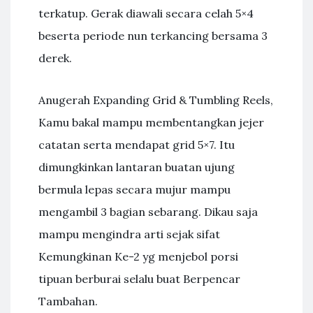
terkatup. Gerak diawali secara celah 5×4
beserta periode nun terkancing bersama 3
derek.
Anugerah Expanding Grid & Tumbling Reels,
Kamu bakal mampu membentangkan jejer
catatan serta mendapat grid 5×7. Itu
dimungkinkan lantaran buatan ujung
bermula lepas secara mujur mampu
mengambil 3 bagian sebarang. Dikau saja
mampu mengindra arti sejak sifat
Kemungkinan Ke-2 yg menjebol porsi
tipuan berburai selalu buat Berpencar
Tambahan.