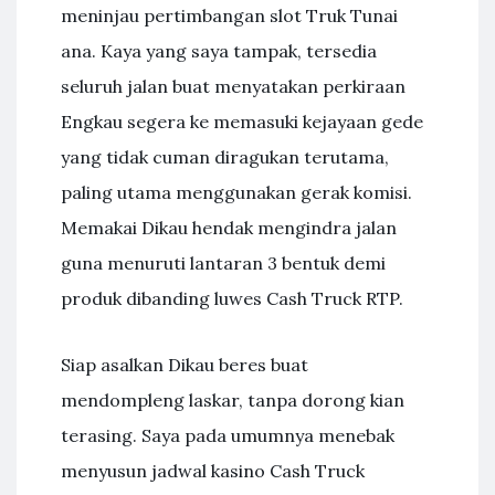
meninjau pertimbangan slot Truk Tunai
ana. Kaya yang saya tampak, tersedia
seluruh jalan buat menyatakan perkiraan
Engkau segera ke memasuki kejayaan gede
yang tidak cuman diragukan terutama,
paling utama menggunakan gerak komisi.
Memakai Dikau hendak mengindra jalan
guna menuruti lantaran 3 bentuk demi
produk dibanding luwes Cash Truck RTP.
Siap asalkan Dikau beres buat
mendompleng laskar, tanpa dorong kian
terasing. Saya pada umumnya menebak
menyusun jadwal kasino Cash Truck