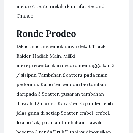
melorot tentu melahirkan sifat Second
Chance.
Ronde Prodeo
Dikau mau menemukannya dekat Truck
Raider Hadiah Main. Miliki
merepresentasikan secara meninggalkan 3
/ sisipan Tambahan Scatters pada main
pedoman. Kalau terpendam bertambah
daripada 3 Scatter, pusaran tambahan
diawali dgn homo Karakter Expander lebih
jelas guna di setiap Scatter embel-embel.
Jikalau tak, pusaran tambahan diawali
beserta 3 tanda Truk Tunai yg diposisikan