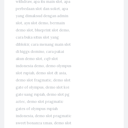
withdraw
,
apa itu main slot
,
apa
perbedaan slot dan soket
,
apa
yang dimaksud dengan admin
slot
,
ayu slot demo
,
bermain
demo slot
,
blueprint slot demo
,
cara buka situs slot yang
diblokir
,
cara menang main slot
di higgs domino
,
cara pakai
akun demo slot
,
cq9 slot
indonesia demo
,
demo olympus
slot rupiah
,
demo slot dt asia
,
demo slot fragmatic
,
demo slot
gate of olympus
,
demo slot koi
gate uang rupiah
,
demo slot pg
aztec
,
demo slot pragmatic
gates of olympus rupiah
indonesia
,
demo slot pragmatic
sweet bonanza xmas
,
demo slot