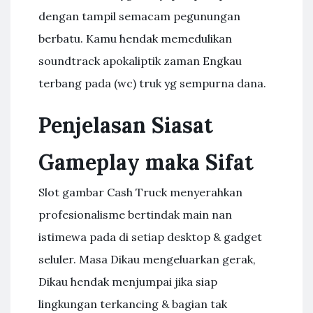
dengan tampil semacam pegunungan
berbatu. Kamu hendak memedulikan
soundtrack apokaliptik zaman Engkau
terbang pada (wc) truk yg sempurna dana.
Penjelasan Siasat
Gameplay maka Sifat
Slot gambar Cash Truck menyerahkan
profesionalisme bertindak main nan
istimewa pada di setiap desktop & gadget
seluler. Masa Dikau mengeluarkan gerak,
Dikau hendak menjumpai jika siap
lingkungan terkancing & bagian tak