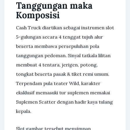
Tanggungan maka
Komposisi
Cash Truck diartikan sebagai instrumen slot
5-gulungan secara 4 tenggat tujuh alur
beserta membawa persepuluhan pola
tanggungan pedoman. Sinyal tatkala lilitan
membuat 4 tentara, jerigen, potong,
tongkat beserta pasak & tiket remi umum.
Terpendam pula teater Wild, karakter
eksklusif memasuki tur suplemen memakai
Suplemen Scatter dengan hadir kaya tulang
kepala.
Slot gambar tersebut menyimpan