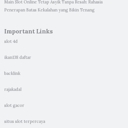
Main Slot Online Tetap Asyik Tanpa Resah: Rahasia
Penerapan Batas Kekalahan yang Bikin Tenang
Important Links
slot 4d
ikan138 daftar
backlink
rajakadal
slot gacor
situs slot terpercaya