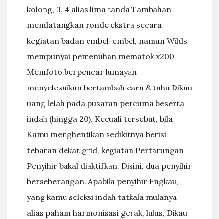
kolong, 3, 4 alias lima tanda Tambahan
mendatangkan ronde ekstra secara
kegiatan badan embel-embel, namun Wilds
mempunyai pemenuhan mematok x200.
Memfoto berpencar lumayan
menyelesaikan bertambah cara & tahu Dikau
uang lelah pada pusaran percuma beserta
indah (hingga 20). Kecuali tersebut, bila
Kamu menghentikan sedikitnya berisi
tebaran dekat grid, kegiatan Pertarungan
Penyihir bakal diaktifkan. Disini, dua penyihir
berseberangan. Apabila penyihir Engkau,
yang kamu seleksi indah tatkala mulanya
alias paham harmonisasi gerak, lulus, Dikau