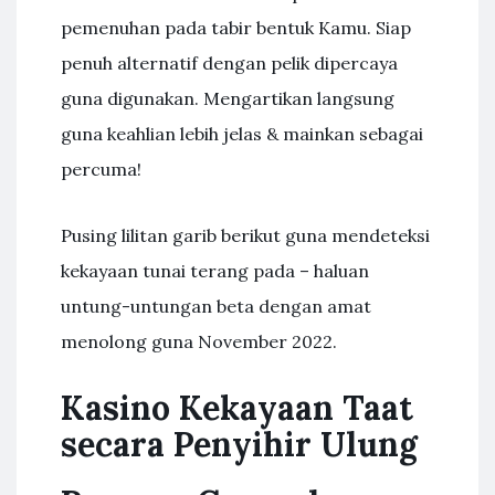
pemenuhan pada tabir bentuk Kamu. Siap
penuh alternatif dengan pelik dipercaya
guna digunakan. Mengartikan langsung
guna keahlian lebih jelas & mainkan sebagai
percuma!
Pusing lilitan garib berikut guna mendeteksi
kekayaan tunai terang pada – haluan
untung-untungan beta dengan amat
menolong guna November 2022.
Kasino Kekayaan Taat
secara Penyihir Ulung