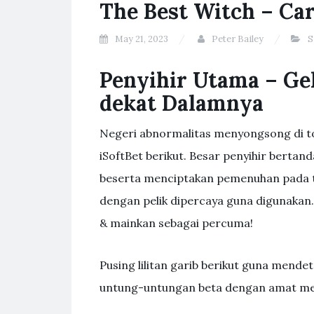
The Best Witch – Ca
May 21, 2023
Peter Bailey
S
Penyihir Utama – Ge
dekat Dalamnya
Negeri abnormalitas menyongsong di to
iSoftBet berikut. Besar penyihir berta
beserta menciptakan pemenuhan pada ta
dengan pelik dipercaya guna digunakan.
& mainkan sebagai percuma!
Pusing lilitan garib berikut guna mende
untung-untungan beta dengan amat m