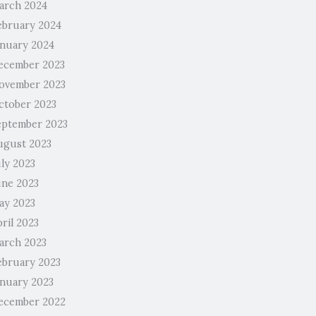
arch 2024
ebruary 2024
anuary 2024
ecember 2023
ovember 2023
ctober 2023
eptember 2023
ugust 2023
uly 2023
une 2023
ay 2023
ril 2023
arch 2023
ebruary 2023
anuary 2023
ecember 2022