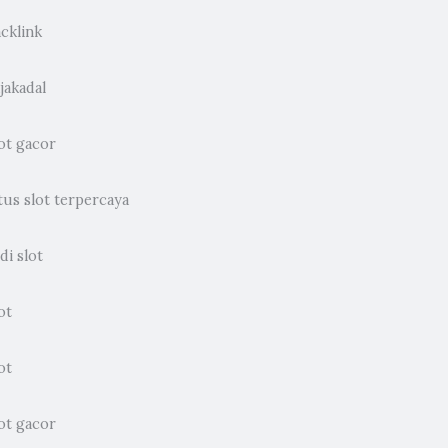
cklink
jakadal
ot gacor
tus slot terpercaya
di slot
ot
ot
ot gacor