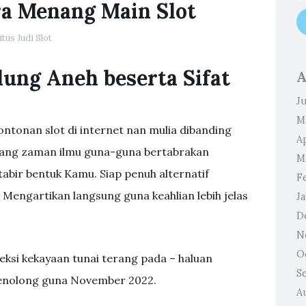
ra Menang Main Slot
itus Judi Slot
lung Aneh beserta Sifat
A
J
M
ntonan slot di internet nan mulia dibanding
Ap
ndang zaman ilmu guna-guna bertabrakan
M
bir bentuk Kamu. Siap penuh alternatif
F
 Mengartikan langsung guna keahlian lebih jelas
J
D
N
O
teksi kekayaan tunai terang pada – haluan
S
enolong guna November 2022.
A