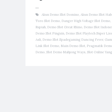
…
Akun Demo Slot Domino
,
Akun Demo Slot Ha
Toro Slot Demo
,
Danger High Voltage Slot Demo
,
Rupiah
,
Demo Slot Great Rhino
,
Demo Slot Indone
Demo Slot Pinguin
,
Demo Slot Playtech Super Lio
Asli
,
Demo Slot Spadegaming Dancing Fever
,
Game
Link Slot Demo
,
Main Demo Slot
,
Pragmatik Demo
Demo
,
Slot Demo Mahjong Ways
,
Slot Online Yan