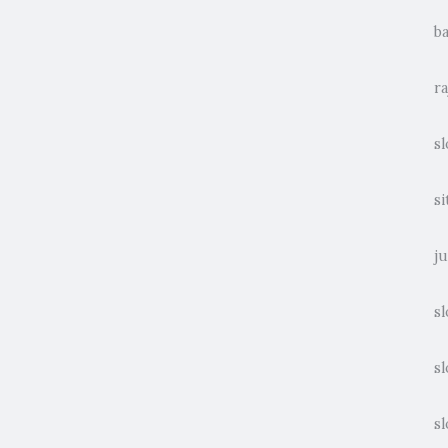
ba
ra
sl
si
ju
sl
sl
sl