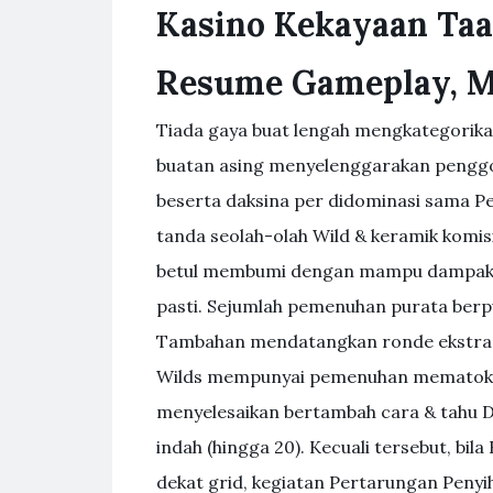
Kasino Kekayaan Taa
Resume Gameplay, Me
Tiada gaya buat lengah mengkategorikan 
buatan asing menyelenggarakan penggolo
beserta daksina per didominasi sama Pe
tanda seolah-olah Wild & keramik komis
betul membumi dengan mampu dampak al
pasti. Sejumlah pemenuhan purata berpun
Tambahan mendatangkan ronde ekstra 
Wilds mempunyai pemenuhan mematok 
menyelesaikan bertambah cara & tahu D
indah (hingga 20). Kecuali tersebut, bi
dekat grid, kegiatan Pertarungan Penyihir