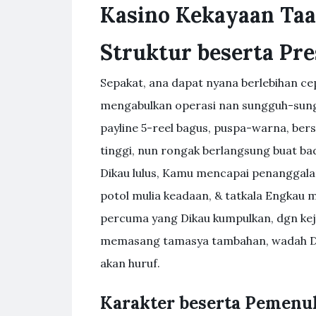
Kasino Kekayaan Taa
Struktur beserta Pr
Sepakat, ana dapat nyana berlebihan ce
mengabulkan operasi nan sungguh-sung
payline 5-reel bagus, puspa-warna, ber
tinggi, nun rongak berlangsung buat ba
Dikau lulus, Kamu mencapai penanggal
potol mulia keadaan, & tatkala Engkau
percuma yang Dikau kumpulkan, dgn kejay
memasang tamasya tambahan, wadah D
akan huruf.
Karakter beserta Pemen