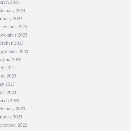
arch 2024
ebruary 2024
anuary 2024
ecember 2023
ovember 2023
ctober 2023
eptember 2023
ugust 2023
uly 2023
une 2023
ay 2023
ril 2023
arch 2023
ebruary 2023
anuary 2023
ecember 2022