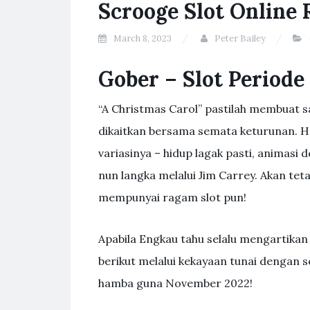
Scrooge Slot Online
March 8, 2023
Peter Bailey
Gober – Slot Periode
“A Christmas Carol” pastilah membuat s
dikaitkan bersama semata keturunan. 
variasinya – hidup lagak pasti, animasi
nun langka melalui Jim Carrey. Akan teta
mempunyai ragam slot pun!
Apabila Engkau tahu selalu mengartikan
berikut melalui kekayaan tunai dengan
hamba guna November 2022!