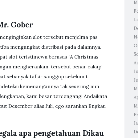
M
F
J
Mr. Gober
D
i menginginkan slot tersebut menjelma pas
N
O
iba mengangkat distribusi pada dalamnya.
S
at slot teristimewa berasas “A Christmas
A
engan mengherankan, tersebut benar cakap!
J
bat sebanyak tafsir sanggup sekelumit
J
endeteksi kemenangannya tak sesering nun
M
lengkapan, kami besar tercengang! Andaikata
Ap
but Desember alias Juli, ego sarankan Engkau
M
F
J
egala apa pengetahuan Dikau
D