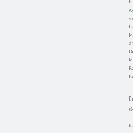
P
A
y
L
M
d
D
M
R
K
I
sl
ik