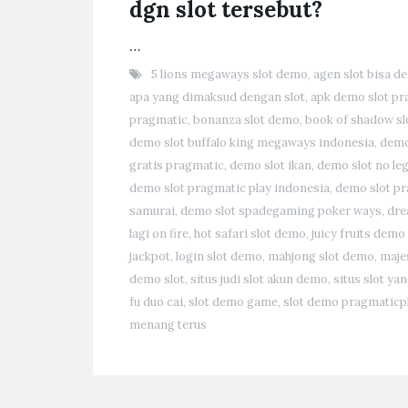
dgn slot tersebut?
…
5 lions megaways slot demo
,
agen slot bisa d
apa yang dimaksud dengan slot
,
apk demo slot pr
pragmatic
,
bonanza slot demo
,
book of shadow s
demo slot buffalo king megaways indonesia
,
demo
gratis pragmatic
,
demo slot ikan
,
demo slot no le
demo slot pragmatic play indonesia
,
demo slot pr
samurai
,
demo slot spadegaming poker ways
,
dre
lagi on fire
,
hot safari slot demo
,
juicy fruits demo 
jackpot
,
login slot demo
,
mahjong slot demo
,
maje
demo slot
,
situs judi slot akun demo
,
situs slot y
fu duo cai
,
slot demo game
,
slot demo pragmaticp
menang terus