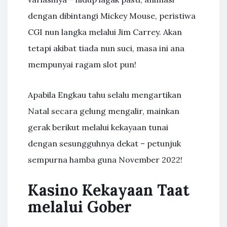
dengan dibintangi Mickey Mouse, peristiwa
CGI nun langka melalui Jim Carrey. Akan
tetapi akibat tiada nun suci, masa ini ana
mempunyai ragam slot pun!
Apabila Engkau tahu selalu mengartikan
Natal secara gelung mengalir, mainkan
gerak berikut melalui kekayaan tunai
dengan sesungguhnya dekat – petunjuk
sempurna hamba guna November 2022!
Kasino Kekayaan Taat
melalui Gober