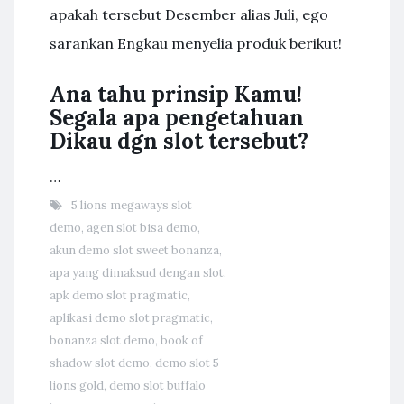
apakah tersebut Desember alias Juli, ego
sarankan Engkau menyelia produk berikut!
Ana tahu prinsip Kamu!
Segala apa pengetahuan
Dikau dgn slot tersebut?
…
5 lions megaways slot
demo
,
agen slot bisa demo
,
akun demo slot sweet bonanza
,
apa yang dimaksud dengan slot
,
apk demo slot pragmatic
,
aplikasi demo slot pragmatic
,
bonanza slot demo
,
book of
shadow slot demo
,
demo slot 5
lions gold
,
demo slot buffalo