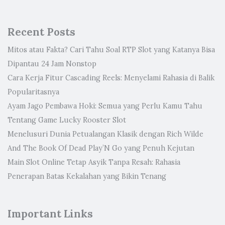
Recent Posts
Mitos atau Fakta? Cari Tahu Soal RTP Slot yang Katanya Bisa
Dipantau 24 Jam Nonstop
Cara Kerja Fitur Cascading Reels: Menyelami Rahasia di Balik
Popularitasnya
Ayam Jago Pembawa Hoki: Semua yang Perlu Kamu Tahu
Tentang Game Lucky Rooster Slot
Menelusuri Dunia Petualangan Klasik dengan Rich Wilde
And The Book Of Dead Play’N Go yang Penuh Kejutan
Main Slot Online Tetap Asyik Tanpa Resah: Rahasia
Penerapan Batas Kekalahan yang Bikin Tenang
Important Links