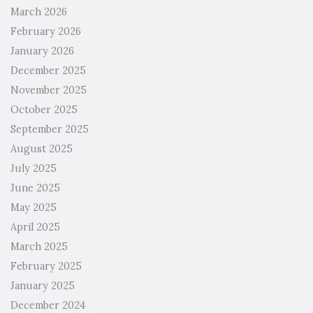
March 2026
February 2026
January 2026
December 2025
November 2025
October 2025
September 2025
August 2025
July 2025
June 2025
May 2025
April 2025
March 2025
February 2025
January 2025
December 2024