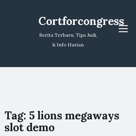
Cortforcongress
Menu
Berita Terbaru, Tips Judi,
& Info Harian
Tag:
5 lions megaways
slot demo