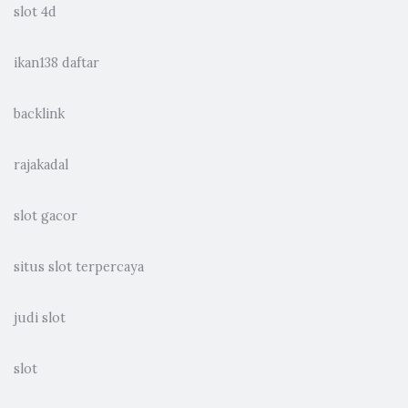
slot 4d
ikan138 daftar
backlink
rajakadal
slot gacor
situs slot terpercaya
judi slot
slot