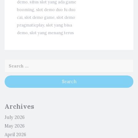
demo
,
situs slot yang ada game
booming
,
slot demo duo fu duo
cai
,
slot demo game
,
slot demo
pragmaticplay
,
slot yang bisa
demo
,
slot yang menang terus
Archives
July 2026
May 2026
April 2026