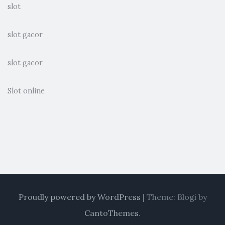
slot
slot gacor
slot gacor
Slot online
Proudly powered by WordPress
|
Theme: Blogi by
CantoThemes
.