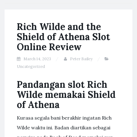
Rich Wilde and the
Shield of Athena Slot
Online Review
March 14, 2023
Peter Bailey
Uncategorized
Pandangan slot Rich
Wilde memakai Shield
of Athena
Kurasa segala bani berakhir ingatan Rich
Wilde waktu ini. Badan diartikan sebagai