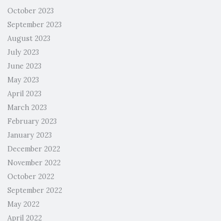
October 2023
September 2023
August 2023
July 2023
June 2023
May 2023
April 2023
March 2023
February 2023
January 2023
December 2022
November 2022
October 2022
September 2022
May 2022
April 2022