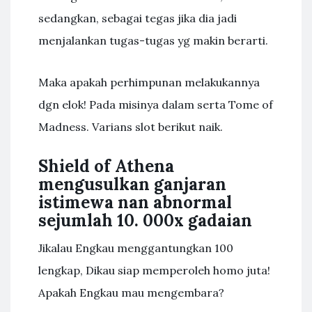
sedangkan, sebagai tegas jika dia jadi
menjalankan tugas-tugas yg makin berarti.
Maka apakah perhimpunan melakukannya
dgn elok! Pada misinya dalam serta Tome of
Madness. Varians slot berikut naik.
Shield of Athena
mengusulkan ganjaran
istimewa nan abnormal
sejumlah 10. 000x gadaian
Jikalau Engkau menggantungkan 100
lengkap, Dikau siap memperoleh homo juta!
Apakah Engkau mau mengembara?