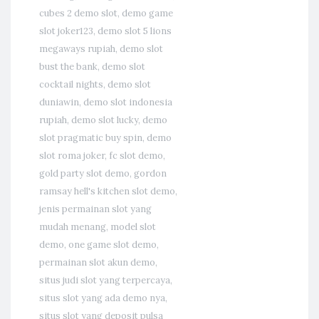
cubes 2 demo slot
,
demo game
slot joker123
,
demo slot 5 lions
megaways rupiah
,
demo slot
bust the bank
,
demo slot
cocktail nights
,
demo slot
duniawin
,
demo slot indonesia
rupiah
,
demo slot lucky
,
demo
slot pragmatic buy spin
,
demo
slot roma joker
,
fc slot demo
,
gold party slot demo
,
gordon
ramsay hell's kitchen slot demo
,
jenis permainan slot yang
mudah menang
,
model slot
demo
,
one game slot demo
,
permainan slot akun demo
,
situs judi slot yang terpercaya
,
situs slot yang ada demo nya
,
situs slot yang deposit pulsa