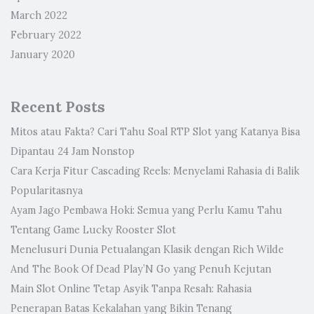
March 2022
February 2022
January 2020
Recent Posts
Mitos atau Fakta? Cari Tahu Soal RTP Slot yang Katanya Bisa
Dipantau 24 Jam Nonstop
Cara Kerja Fitur Cascading Reels: Menyelami Rahasia di Balik
Popularitasnya
Ayam Jago Pembawa Hoki: Semua yang Perlu Kamu Tahu
Tentang Game Lucky Rooster Slot
Menelusuri Dunia Petualangan Klasik dengan Rich Wilde
And The Book Of Dead Play’N Go yang Penuh Kejutan
Main Slot Online Tetap Asyik Tanpa Resah: Rahasia
Penerapan Batas Kekalahan yang Bikin Tenang