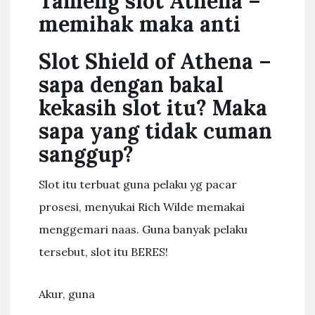
Tameng slot Athena –
memihak maka anti
Slot Shield of Athena –
sapa dengan bakal
kekasih slot itu? Maka
sapa yang tidak cuman
sanggup?
Slot itu terbuat guna pelaku yg pacar
prosesi, menyukai Rich Wilde memakai
menggemari naas. Guna banyak pelaku
tersebut, slot itu BERES!
Akur, guna