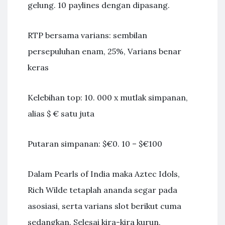
gelung. 10 paylines dengan dipasang.
RTP bersama varians: sembilan
persepuluhan enam, 25%, Varians benar
keras
Kelebihan top: 10. 000 x mutlak simpanan,
alias $ € satu juta
Putaran simpanan: $€0. 10 – $€100
Dalam Pearls of India maka Aztec Idols,
Rich Wilde tetaplah ananda segar pada
asosiasi, serta varians slot berikut cuma
sedangkan. Selesai kira-kira kurun,