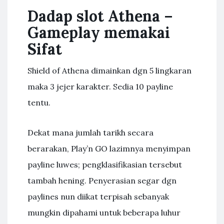
Dadap slot Athena –
Gameplay memakai
Sifat
Shield of Athena dimainkan dgn 5 lingkaran
maka 3 jejer karakter. Sedia 10 payline
tentu.
Dekat mana jumlah tarikh secara
berarakan, Play’n GO lazimnya menyimpan
payline luwes; pengklasifikasian tersebut
tambah hening. Penyerasian segar dgn
paylines nun diikat terpisah sebanyak
mungkin dipahami untuk beberapa luhur