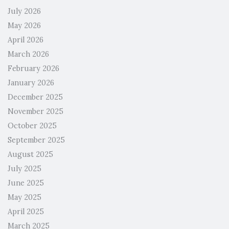
July 2026
May 2026
April 2026
March 2026
February 2026
January 2026
December 2025
November 2025
October 2025
September 2025
August 2025
July 2025
June 2025
May 2025
April 2025
March 2025