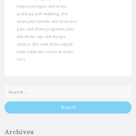
tanpa potongan
,
slot demo
gratis pg soft mahjong
,
slot
demo joker jewels
,
slot demo koi
gate
,
slot demo pragmatic play
,
slot demo raja
,
slot itu apa
artinya
,
slot zeus demo rupiah
,
solar wilds slot review & demo
2022
Archives