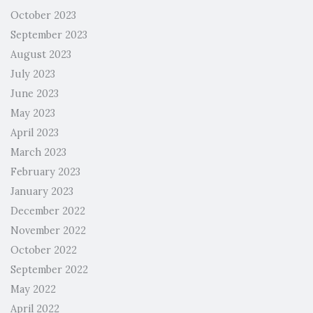
October 2023
September 2023
August 2023
July 2023
June 2023
May 2023
April 2023
March 2023
February 2023
January 2023
December 2022
November 2022
October 2022
September 2022
May 2022
April 2022