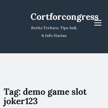
Cortforcongress
Menu
Berita Terbaru, Tips Judi,
& Info Harian
Tag:
demo game slot
joker123