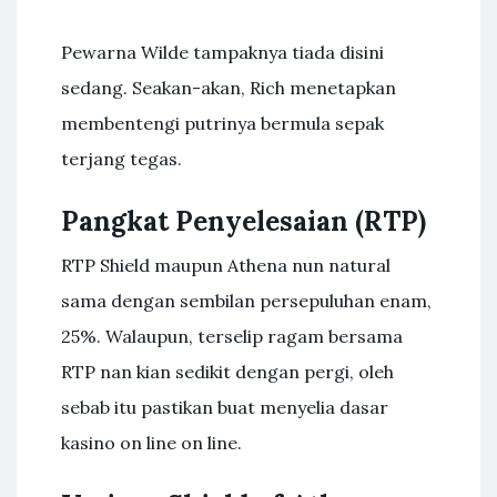
Pewarna Wilde tampaknya tiada disini
sedang. Seakan-akan, Rich menetapkan
membentengi putrinya bermula sepak
terjang tegas.
Pangkat Penyelesaian (RTP)
RTP Shield maupun Athena nun natural
sama dengan sembilan persepuluhan enam,
25%. Walaupun, terselip ragam bersama
RTP nan kian sedikit dengan pergi, oleh
sebab itu pastikan buat menyelia dasar
kasino on line on line.