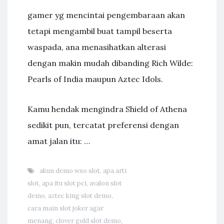
gamer yg mencintai pengembaraan akan
tetapi mengambil buat tampil beserta
waspada, ana menasihatkan alterasi
dengan makin mudah dibanding Rich Wilde:
Pearls of India maupun Aztec Idols.
Kamu hendak mengindra Shield of Athena
sedikit pun, tercatat preferensi dengan
amat jalan itu: …
akun demo wso slot
,
apa arti
slot
,
apa itu slot pci
,
avalon slot
demo
,
aztec king slot demo
,
cara main slot joker agar
menang
,
clover gold slot demo
,