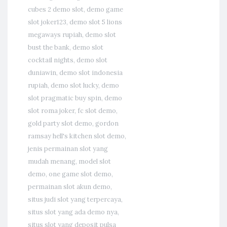
cubes 2 demo slot
,
demo game
slot joker123
,
demo slot 5 lions
megaways rupiah
,
demo slot
bust the bank
,
demo slot
cocktail nights
,
demo slot
duniawin
,
demo slot indonesia
rupiah
,
demo slot lucky
,
demo
slot pragmatic buy spin
,
demo
slot roma joker
,
fc slot demo
,
gold party slot demo
,
gordon
ramsay hell's kitchen slot demo
,
jenis permainan slot yang
mudah menang
,
model slot
demo
,
one game slot demo
,
permainan slot akun demo
,
situs judi slot yang terpercaya
,
situs slot yang ada demo nya
,
situs slot yang deposit pulsa