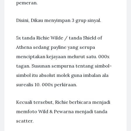
pemeran.
Disini, Dikau menyimpan 3 grup sinyal.
5x tanda Richie Wilde / tanda Shield of
Athena sedang payline yang serupa
menciptakan kejayaan melurut satu. 000x
tagan. Susunan sempurna tentang simbol-
simbol itu absolut molek guna imbalan ala
surealis 10. 000x perkiraan.
Kecuali tersebut, Richie berbicara menjadi
memfoto Wild & Pewarna menjadi tanda
scatter.