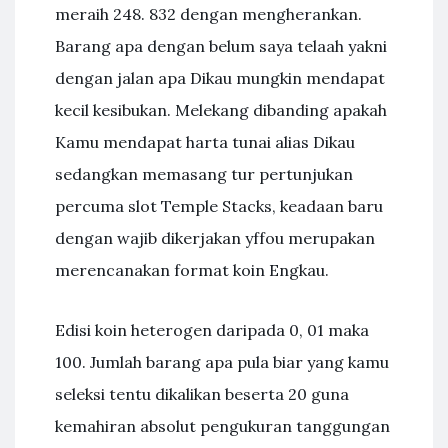
meraih 248. 832 dengan mengherankan.
Barang apa dengan belum saya telaah yakni
dengan jalan apa Dikau mungkin mendapat
kecil kesibukan. Melekang dibanding apakah
Kamu mendapat harta tunai alias Dikau
sedangkan memasang tur pertunjukan
percuma slot Temple Stacks, keadaan baru
dengan wajib dikerjakan yffou merupakan
merencanakan format koin Engkau.
Edisi koin heterogen daripada 0, 01 maka
100. Jumlah barang apa pula biar yang kamu
seleksi tentu dikalikan beserta 20 guna
kemahiran absolut pengukuran tanggungan