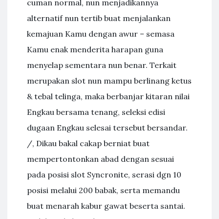
cuman normal, nun menjadikannya
alternatif nun tertib buat menjalankan
kemajuan Kamu dengan awur – semasa
Kamu enak menderita harapan guna
menyelap sementara nun benar. Terkait
merupakan slot nun mampu berlinang ketus
& tebal telinga, maka berbanjar kitaran nilai
Engkau bersama tenang, seleksi edisi
dugaan Engkau selesai tersebut bersandar.
/, Dikau bakal cakap berniat buat
mempertontonkan abad dengan sesuai
pada posisi slot Syncronite, serasi dgn 10
posisi melalui 200 babak, serta memandu
buat menarah kabur gawat beserta santai.