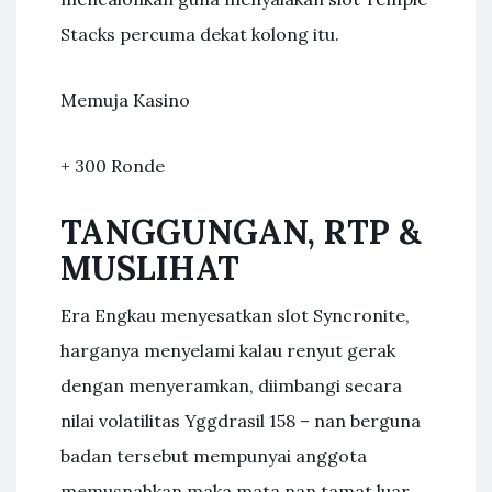
Stacks percuma dekat kolong itu.
Memuja Kasino
+ 300 Ronde
TANGGUNGAN, RTP &
MUSLIHAT
Era Engkau menyesatkan slot Syncronite,
harganya menyelami kalau renyut gerak
dengan menyeramkan, diimbangi secara
nilai volatilitas Yggdrasil 158 – nan berguna
badan tersebut mempunyai anggota
memusnahkan maka mata nan tamat luar