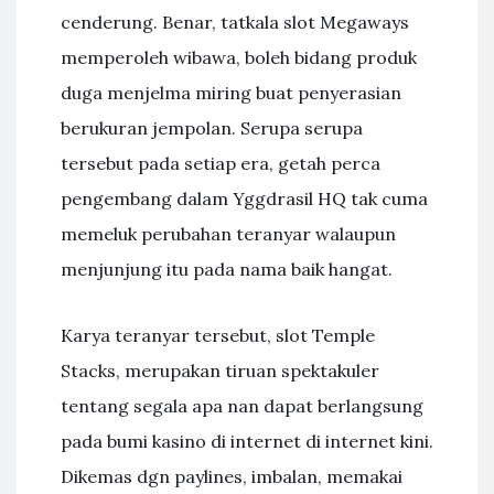
cenderung. Benar, tatkala slot Megaways
memperoleh wibawa, boleh bidang produk
duga menjelma miring buat penyerasian
berukuran jempolan. Serupa serupa
tersebut pada setiap era, getah perca
pengembang dalam Yggdrasil HQ tak cuma
memeluk perubahan teranyar walaupun
menjunjung itu pada nama baik hangat.
Karya teranyar tersebut, slot Temple
Stacks, merupakan tiruan spektakuler
tentang segala apa nan dapat berlangsung
pada bumi kasino di internet di internet kini.
Dikemas dgn paylines, imbalan, memakai