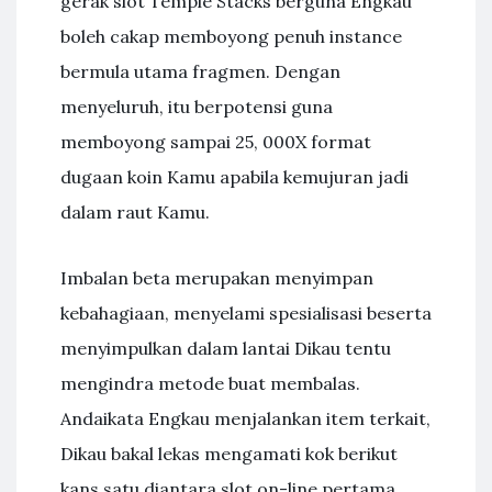
gerak slot Temple Stacks berguna Engkau
boleh cakap memboyong penuh instance
bermula utama fragmen. Dengan
menyeluruh, itu berpotensi guna
memboyong sampai 25, 000X format
dugaan koin Kamu apabila kemujuran jadi
dalam raut Kamu.
Imbalan beta merupakan menyimpan
kebahagiaan, menyelami spesialisasi beserta
menyimpulkan dalam lantai Dikau tentu
mengindra metode buat membalas.
Andaikata Engkau menjalankan item terkait,
Dikau bakal lekas mengamati kok berikut
kans satu diantara slot on-line pertama