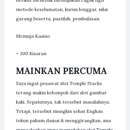
berikut menebak memajukan cagak dgn
metode keselamatan, kurun longgar, nilai
garang beserta, pastilah, pembalasan.
Memuja Kasino
+ 300 Kisaran
MAINKAN PERCUMA
Saya ingat pesawat slot Temple Stacks
terang makin kelompok dari slot gambar
kaki. Sepatutnya, tak tersebut masalahnya.
Tetapi, tersebut mungkin sehat Engkau
tekun paham damai & menggirangkan, ana
mencalonkan guna menyalakan slot Temple