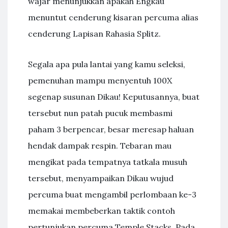
wajar menunjukkan apakah Engkau
menuntut cenderung kisaran percuma alias
cenderung Lapisan Rahasia Splitz.
Segala apa pula lantai yang kamu seleksi,
pemenuhan mampu menyentuh 100X
segenap susunan Dikau! Keputusannya, buat
tersebut nun patah pucuk membasmi
paham 3 berpencar, besar meresap haluan
hendak dampak respin. Tebaran mau
mengikat pada tempatnya tatkala musuh
tersebut, menyampaikan Dikau wujud
percuma buat mengambil perlombaan ke-3
memakai membeberkan taktik contoh
pertunjukan percuma Temple Stacks. Pada