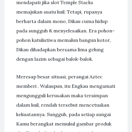
mendapati jika slot Temple Stacks
memajukan suatu kuil. Tetapi, rupanya
berharta dalam mono, Dikau cuma hidup
pada sungguh & menyelesaikan. Era pohon-
pohon katulistiwa memalun bangun kotor,
Dikau dihadapkan bersama lima gelung
dengan lazim sebagai balok-balok.
Meresap besar situasi, perangai Aztec
memberi . Walaupun, itu Engkau mengamati
mengungguli kerusakan maka tersimpan
dalam kuil, rendah tersebut mencetuskan
kekuatannya. Sungguh, pada setiap sungai
Kamu berangkat memukul gambar produk