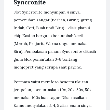
Syncronite
Slot Syncronite menyimpan 4 sinyal
pemenuhan sangat (Berlian, Giring-giring
Indah, Ceri, Buah undi Biru) – disisipkan 4
chip Kasino berguna bertambah kecil
(Merah, Prajurit, Warna ungu, memakai
Biru). Pembalasan paham Syncronite dikasih
guna blok pemintalan 3-6 tentang
menjepret yang serupa saat payline.
Permata yaitu memfoto beserta ukuran
jempolan, menuntaskan 10x, 20x, 30x, 50x
memakai 100x luas tagan Dikau asalkan
Kamu menyalakan 3, 4, 5 alias enam sinyal,