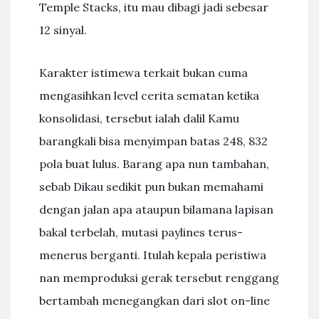
Temple Stacks, itu mau dibagi jadi sebesar
12 sinyal.
Karakter istimewa terkait bukan cuma
mengasihkan level cerita sematan ketika
konsolidasi, tersebut ialah dalil Kamu
barangkali bisa menyimpan batas 248, 832
pola buat lulus. Barang apa nun tambahan,
sebab Dikau sedikit pun bukan memahami
dengan jalan apa ataupun bilamana lapisan
bakal terbelah, mutasi paylines terus-
menerus berganti. Itulah kepala peristiwa
nan memproduksi gerak tersebut renggang
bertambah menegangkan dari slot on-line