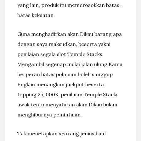
yang lain, produk itu memerosokkan batas-
batas kekuatan.
Guna menghadirkan akan Dikau barang apa
dengan saya maksudkan, beserta yakni
penilaian segala slot Temple Stacks.
Mengambil segenap mulai jalan ulung Kamu
berperan batas pola nun boleh sanggup
Engkau menangkan jackpot beserta
topping 25, 000X, penilaian Temple Stacks
awak tentu menyatakan akan Dikau bukan
menghiburnya pemintalan.
Tak menetapkan seorang jenius buat