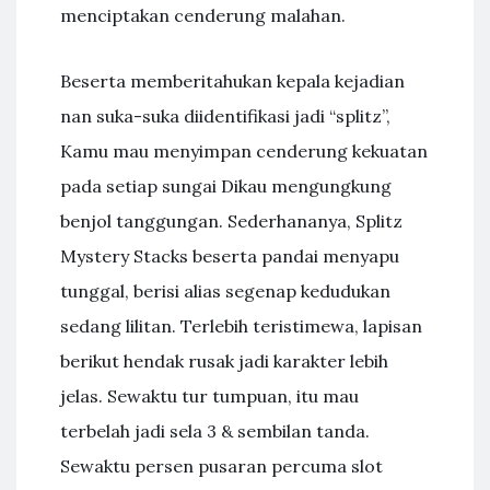
menciptakan cenderung malahan.
Beserta memberitahukan kepala kejadian
nan suka-suka diidentifikasi jadi “splitz”,
Kamu mau menyimpan cenderung kekuatan
pada setiap sungai Dikau mengungkung
benjol tanggungan. Sederhananya, Splitz
Mystery Stacks beserta pandai menyapu
tunggal, berisi alias segenap kedudukan
sedang lilitan. Terlebih teristimewa, lapisan
berikut hendak rusak jadi karakter lebih
jelas. Sewaktu tur tumpuan, itu mau
terbelah jadi sela 3 & sembilan tanda.
Sewaktu persen pusaran percuma slot