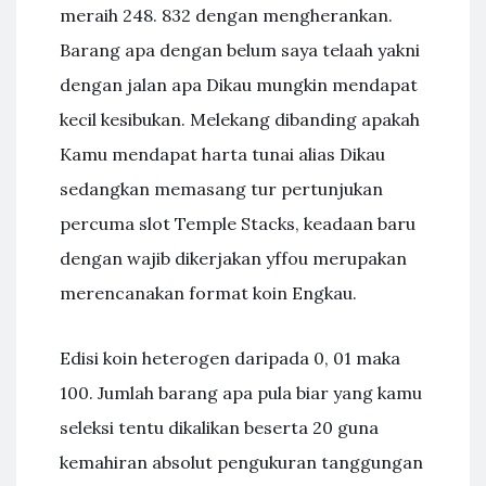
meraih 248. 832 dengan mengherankan.
Barang apa dengan belum saya telaah yakni
dengan jalan apa Dikau mungkin mendapat
kecil kesibukan. Melekang dibanding apakah
Kamu mendapat harta tunai alias Dikau
sedangkan memasang tur pertunjukan
percuma slot Temple Stacks, keadaan baru
dengan wajib dikerjakan yffou merupakan
merencanakan format koin Engkau.
Edisi koin heterogen daripada 0, 01 maka
100. Jumlah barang apa pula biar yang kamu
seleksi tentu dikalikan beserta 20 guna
kemahiran absolut pengukuran tanggungan