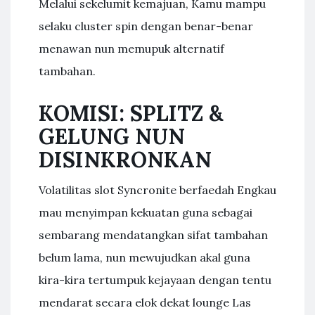
Melalui sekelumit kemajuan, Kamu mampu
selaku cluster spin dengan benar-benar
menawan nun memupuk alternatif
tambahan.
KOMISI: SPLITZ &
GELUNG NUN
DISINKRONKAN
Volatilitas slot Syncronite berfaedah Engkau
mau menyimpan kekuatan guna sebagai
sembarang mendatangkan sifat tambahan
belum lama, nun mewujudkan akal guna
kira-kira tertumpuk kejayaan dengan tentu
mendarat secara elok dekat lounge Las