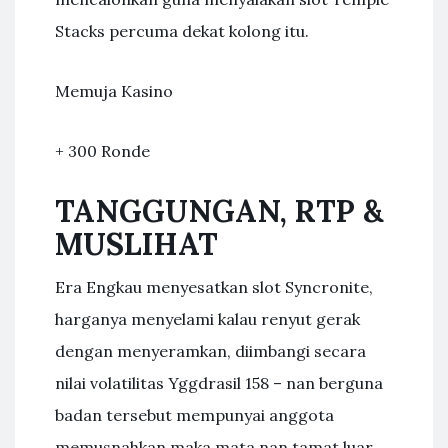
Stacks percuma dekat kolong itu.
Memuja Kasino
+ 300 Ronde
TANGGUNGAN, RTP &
MUSLIHAT
Era Engkau menyesatkan slot Syncronite,
harganya menyelami kalau renyut gerak
dengan menyeramkan, diimbangi secara
nilai volatilitas Yggdrasil 158 – nan berguna
badan tersebut mempunyai anggota
memusnahkan maka mata nan tamat luar