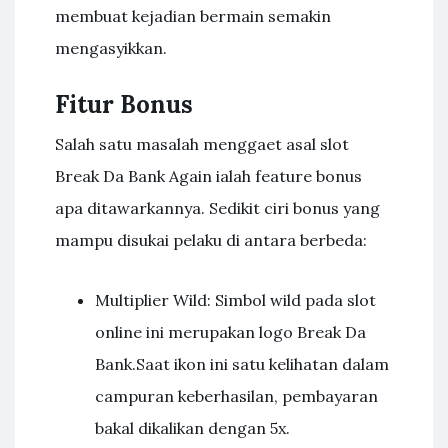
membuat kejadian bermain semakin
mengasyikkan.
Fitur Bonus
Salah satu masalah menggaet asal slot
Break Da Bank Again ialah feature bonus
apa ditawarkannya. Sedikit ciri bonus yang
mampu disukai pelaku di antara berbeda:
Multiplier Wild: Simbol wild pada slot
online ini merupakan logo Break Da
Bank.Saat ikon ini satu kelihatan dalam
campuran keberhasilan, pembayaran
bakal dikalikan dengan 5x.