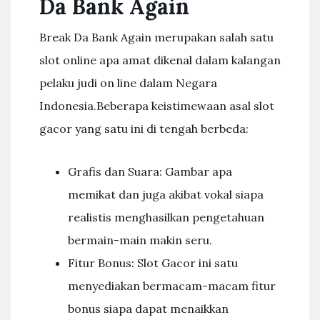
Da Bank Again
Break Da Bank Again merupakan salah satu
slot online apa amat dikenal dalam kalangan
pelaku judi on line dalam Negara
Indonesia.Beberapa keistimewaan asal slot
gacor yang satu ini di tengah berbeda:
Grafis dan Suara: Gambar apa
memikat dan juga akibat vokal siapa
realistis menghasilkan pengetahuan
bermain-main makin seru.
Fitur Bonus: Slot Gacor ini satu
menyediakan bermacam-macam fitur
bonus siapa dapat menaikkan