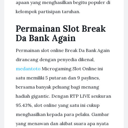
apaan yang menghasilkan begitu populer di
kelompok partisipan taruhan.
Permainan Slot Break
Da Bank Again
Permainan slot online Break Da Bank Again
dirancang dengan penyedia dikenal,
medantoto
Microgaming.Slot Online ini
satu memiliki 5 putaran dan 9 paylines,
bersama banyak peluang bagi menang
hadiah gigantic. Dengan RTP LIVE seukuran
95.43%, slot online yang satu ini cukup
menghasilkan kepada para pelaku. Gambar
yang menawan dan akibat suara apa nyata