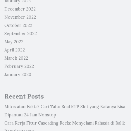
January 2023
December 2022
November 2022
October 2022
September 2022
May 2022
April 2022
March 2022
February 2022
January 2020
Recent Posts
Mitos atau Fakta? Cari Tahu Soal RTP Slot yang Katanya Bisa
Dipantau 24 Jam Nonstop
Cara Kerja Fitur Cascading Reels: Menyelami Rahasia di Balik