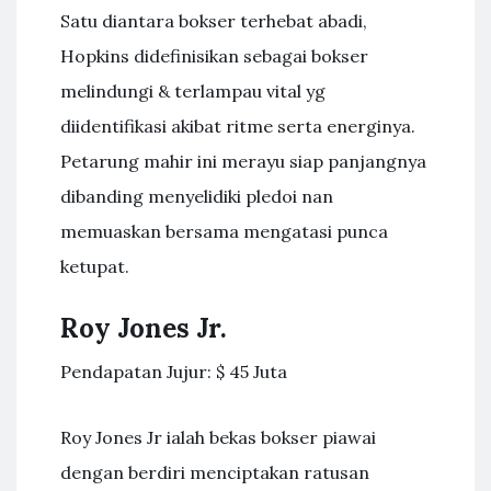
Satu diantara bokser terhebat abadi,
Hopkins didefinisikan sebagai bokser
melindungi & terlampau vital yg
diidentifikasi akibat ritme serta energinya.
Petarung mahir ini merayu siap panjangnya
dibanding menyelidiki pledoi nan
memuaskan bersama mengatasi punca
ketupat.
Roy Jones Jr.
Pendapatan Jujur: $ 45 Juta
Roy Jones Jr ialah bekas bokser piawai
dengan berdiri menciptakan ratusan