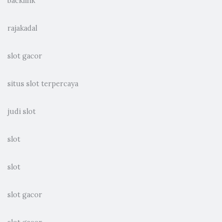
backlink
rajakadal
slot gacor
situs slot terpercaya
judi slot
slot
slot
slot gacor