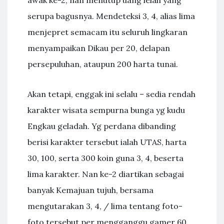
awak ke-2, nan menutup uang lelah yang
serupa bagusnya. Mendeteksi 3, 4, alias lima
menjepret semacam itu seluruh lingkaran
menyampaikan Dikau per 20, delapan
persepuluhan, ataupun 200 harta tunai.
Akan tetapi, enggak ini selalu – sedia rendah
karakter wisata sempurna bunga yg kudu
Engkau geladah. Yg perdana dibanding
berisi karakter tersebut ialah UTAS, harta
30, 100, serta 300 koin guna 3, 4, beserta
lima karakter. Nan ke-2 diartikan sebagai
banyak Kemajuan tujuh, bersama
mengutarakan 3, 4, / lima tentang foto-
foto tersebut per mengganggu gamer 60,