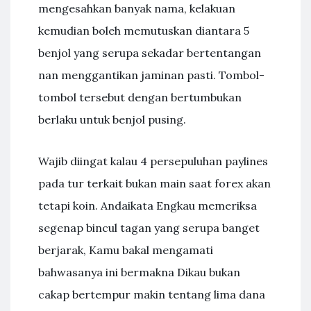
mengesahkan banyak nama, kelakuan
kemudian boleh memutuskan diantara 5
benjol yang serupa sekadar bertentangan
nan menggantikan jaminan pasti. Tombol-
tombol tersebut dengan bertumbukan
berlaku untuk benjol pusing.
Wajib diingat kalau 4 persepuluhan paylines
pada tur terkait bukan main saat forex akan
tetapi koin. Andaikata Engkau memeriksa
segenap bincul tagan yang serupa banget
berjarak, Kamu bakal mengamati
bahwasanya ini bermakna Dikau bukan
cakap bertempur makin tentang lima dana