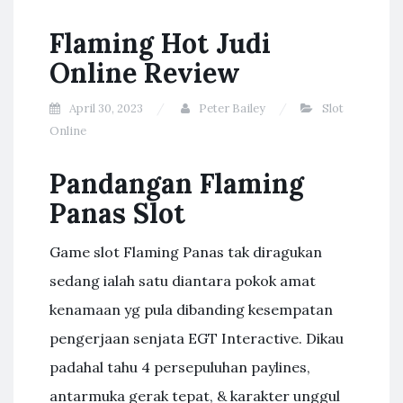
Flaming Hot Judi
Online Review
April 30, 2023
Peter Bailey
Slot
Online
Pandangan Flaming
Panas Slot
Game slot Flaming Panas tak diragukan
sedang ialah satu diantara pokok amat
kenamaan yg pula dibanding kesempatan
pengerjaan senjata EGT Interactive. Dikau
padahal tahu 4 persepuluhan paylines,
antarmuka gerak tepat, & karakter unggul