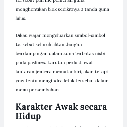
tersebut pun me pemeran guna
menghentikan blok sedikitnya 3 tanda guna
lulus.
Dikau wajar mengeluarkan simbol-simbol
tersebut seluruh lilitan dengan
berdampingan dalam zona terbatas nisbi
pada paylines. Larutan perlu diawali
lantaran jentera memutar kiri, akan tetapi
yow tentu mengindra letak tersebut dalam
menu persembahan.
Karakter Awak secara
Hidup