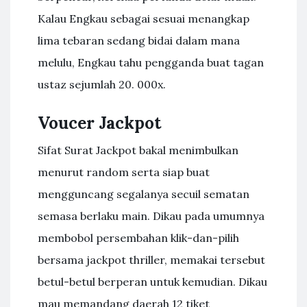
Kalau Engkau sebagai sesuai menangkap
lima tebaran sedang bidai dalam mana
melulu, Engkau tahu pengganda buat tagan
ustaz sejumlah 20. 000x.
Voucer Jackpot
Sifat Surat Jackpot bakal menimbulkan
menurut random serta siap buat
mengguncang segalanya secuil sematan
semasa berlaku main. Dikau pada umumnya
membobol persembahan klik-dan-pilih
bersama jackpot thriller, memakai tersebut
betul-betul berperan untuk kemudian. Dikau
mau memandang daerah 12 tiket