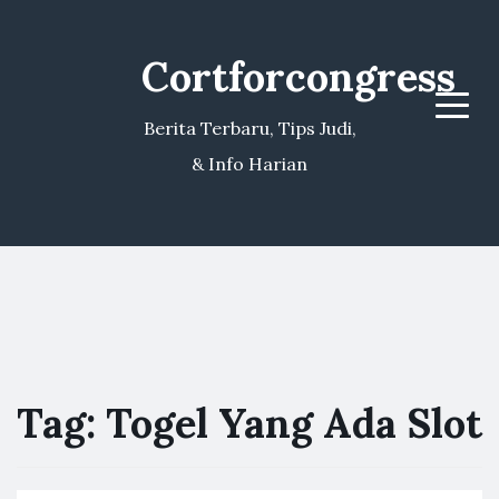
Cortforcongress
Menu
Berita Terbaru, Tips Judi,
& Info Harian
Tag:
Togel Yang Ada Slot