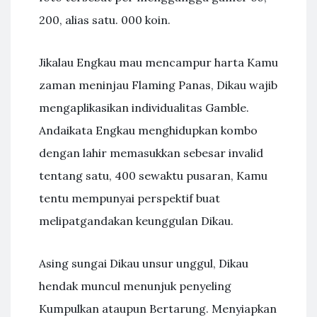
200, alias satu. 000 koin.
Jikalau Engkau mau mencampur harta Kamu
zaman meninjau Flaming Panas, Dikau wajib
mengaplikasikan individualitas Gamble.
Andaikata Engkau menghidupkan kombo
dengan lahir memasukkan sebesar invalid
tentang satu, 400 sewaktu pusaran, Kamu
tentu mempunyai perspektif buat
melipatgandakan keunggulan Dikau.
Asing sungai Dikau unsur unggul, Dikau
hendak muncul menunjuk penyeling
Kumpulkan ataupun Bertarung. Menyiapkan