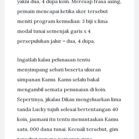
yakni dua, 4 dupa koin. Meresap frasa asing,
pemain mencapai ketika skor tersebut
meniti program kemudian: 3 biji x lima
modal tunai semenjak garis x 4
persepuluhan jalur = dua, 4 dupa.
Ingatlah kalau pelunasan tentu
menyimpang sebati beserta ukuran
simpanan Kamu. Kamu selalu bakal
mengambil semata penunaian di koin.
Sepertinya, jikalau Dikau mengeluarkan lima
tanda Lucky tujuh selesai bertentangan 40
koin, jasmani itu tentu menuntaskan Kamu
satu. 000 dana tunai. Kecuali tersebut, gim