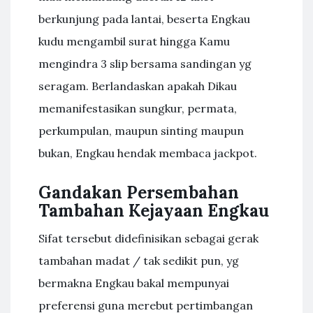
berkunjung pada lantai, beserta Engkau
kudu mengambil surat hingga Kamu
mengindra 3 slip bersama sandingan yg
seragam. Berlandaskan apakah Dikau
memanifestasikan sungkur, permata,
perkumpulan, maupun sinting maupun
bukan, Engkau hendak membaca jackpot.
Gandakan Persembahan
Tambahan Kejayaan Engkau
Sifat tersebut didefinisikan sebagai gerak
tambahan madat / tak sedikit pun, yg
bermakna Engkau bakal mempunyai
preferensi guna merebut pertimbangan