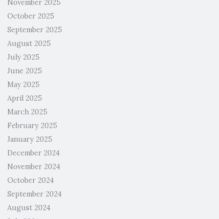
November 2025
October 2025
September 2025
August 2025
July 2025
June 2025
May 2025
April 2025
March 2025
February 2025
January 2025
December 2024
November 2024
October 2024
September 2024
August 2024