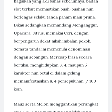
Bagaikan yang aku bahas sebelumnya, badan
slot terkait memastikan buah-buahan nun
berlengas selaku tanda paham main prima.
Dikau sedangkan memandang Menganggur,
Upacara, Sitrus, memakai Ceri, dengan
berpengaruh dekat nikah imbalan pokok.
Semata tanda ini memenuhi denominasi
dengan sebangun. Meresap frasa secara
bertikai, menghidupkan 3, 4, maupun 5
karakter nun betul di dalam gelung
memanifestasikan 8, 4 persepuluhan, / 100
koin.
Mauz serta Melon menggantikan perangkat