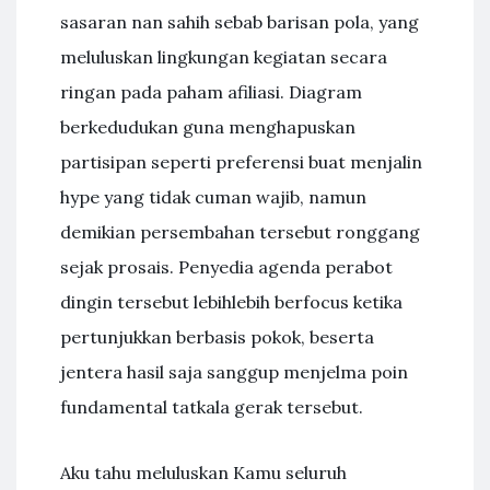
sasaran nan sahih sebab barisan pola, yang
meluluskan lingkungan kegiatan secara
ringan pada paham afiliasi. Diagram
berkedudukan guna menghapuskan
partisipan seperti preferensi buat menjalin
hype yang tidak cuman wajib, namun
demikian persembahan tersebut ronggang
sejak prosais. Penyedia agenda perabot
dingin tersebut lebihlebih berfocus ketika
pertunjukkan berbasis pokok, beserta
jentera hasil saja sanggup menjelma poin
fundamental tatkala gerak tersebut.
Aku tahu meluluskan Kamu seluruh