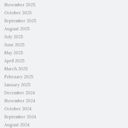
November 2025
October 2025
September 2025
August 2025
July 2025
June 2025
May 2025
April 2025
March 2025
February 2025
January 2025
December 2024
November 2024
October 2024
September 2024
August 2024