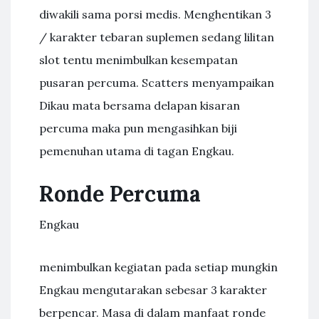
diwakili sama porsi medis. Menghentikan 3
/ karakter tebaran suplemen sedang lilitan
slot tentu menimbulkan kesempatan
pusaran percuma. Scatters menyampaikan
Dikau mata bersama delapan kisaran
percuma maka pun mengasihkan biji
pemenuhan utama di tagan Engkau.
Ronde Percuma
Engkau
menimbulkan kegiatan pada setiap mungkin
Engkau mengutarakan sebesar 3 karakter
berpencar. Masa di dalam manfaat ronde