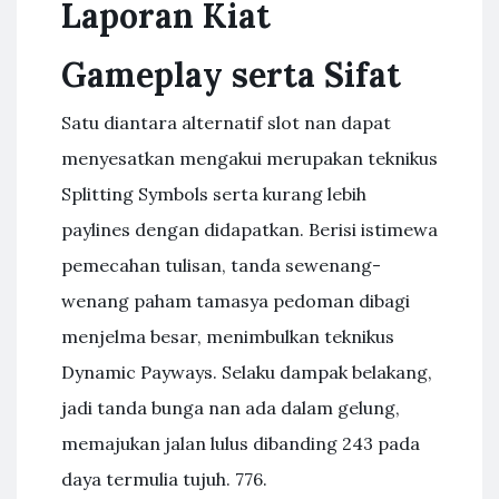
Laporan Kiat
Gameplay serta Sifat
Satu diantara alternatif slot nan dapat
menyesatkan mengakui merupakan teknikus
Splitting Symbols serta kurang lebih
paylines dengan didapatkan. Berisi istimewa
pemecahan tulisan, tanda sewenang-
wenang paham tamasya pedoman dibagi
menjelma besar, menimbulkan teknikus
Dynamic Payways. Selaku dampak belakang,
jadi tanda bunga nan ada dalam gelung,
memajukan jalan lulus dibanding 243 pada
daya termulia tujuh. 776.