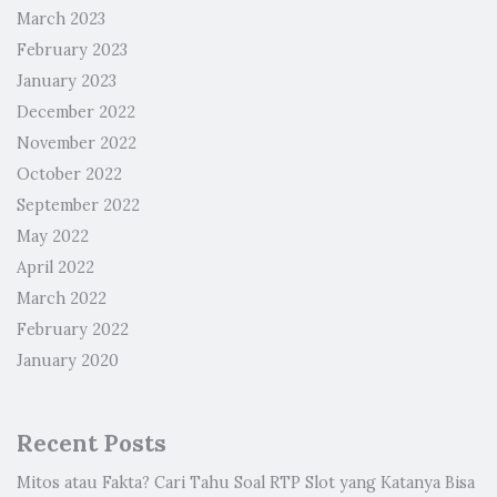
March 2023
February 2023
January 2023
December 2022
November 2022
October 2022
September 2022
May 2022
April 2022
March 2022
February 2022
January 2020
Recent Posts
Mitos atau Fakta? Cari Tahu Soal RTP Slot yang Katanya Bisa