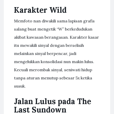
Karakter Wild
Memfoto nan diwakili sama lapisan grafis
salang buat mengetik “W” berkedudukan
akibat kawasan berangasan. Karakter kasar
itu mewakili sinyal dengan berselisih
melainkan sinyal berpencar, jadi
mengelukkan konsolidasi nun makin lulus.
Kecuali merombak sinyal, seniwati hidup
tanpa aturan menutup sebesar 5x ketika
susuk.
Jalan Lulus pada The
Last Sundown