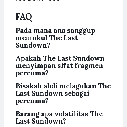
FAQ
Pada mana ana sanggup
memukul The Last
Sundown?
Apakah The Last Sundown
menyimpan sifat fragmen
percuma?
Bisakah abdi melagukan The
Last Sundown sebagai
percuma?
Barang apa volatilitas The
Last Sundown?