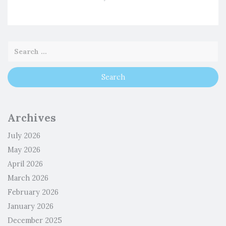
Archives
July 2026
May 2026
April 2026
March 2026
February 2026
January 2026
December 2025