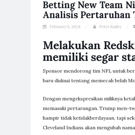
Betting New Team N
Analisis Pertaruhan
February 6, 2024
Peter Bailey
Melakukan Redski
memiliki segar st
Sponsor mendorong tim NFL untuk ber
baru diskusi tentang memecah belah Mo
Dengan mengekspresikan miliknya keta
memasuki pertarungan. Trump men-twee
hampir tidak ketidakberdayaan, tapi s
Cleveland Indians akan mengubah nam