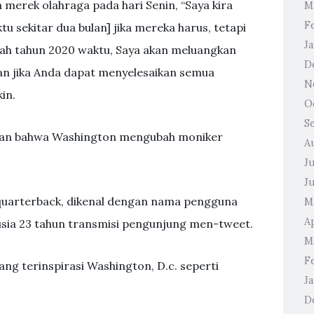
merek olahraga pada hari Senin, “Saya kira
M
F
 sekitar dua bulan] jika mereka harus, tetapi
J
ah tahun 2020 waktu, Saya akan meluangkan
D
n jika Anda dapat menyelesaikan semua
N
in.
O
S
an bahwa Washington mengubah moniker
A
J
J
uarterback, dikenal dengan nama pengguna
M
Ap
erusia 23 tahun transmisi pengunjung men-tweet.
M
F
ng terinspirasi Washington, D.c. seperti
J
D