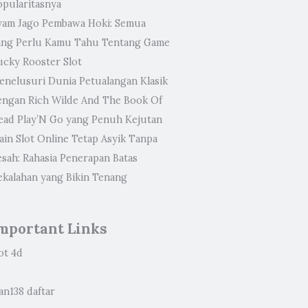
opularitasnya
yam Jago Pembawa Hoki: Semua
ang Perlu Kamu Tahu Tentang Game
ucky Rooster Slot
enelusuri Dunia Petualangan Klasik
engan Rich Wilde And The Book Of
ead Play’N Go yang Penuh Kejutan
ain Slot Online Tetap Asyik Tanpa
esah: Rahasia Penerapan Batas
ekalahan yang Bikin Tenang
mportant Links
ot 4d
an138 daftar