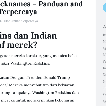
icknames – Panduan and
 Terpercaya
Slot Online Terpercaya
A
ns dan Indian
J
af merek?
M
Ap
M
geser mereka karakter, yang memicu babak
F
niker Washington Redskins.
J
D
kutan Dengan, Presiden Donald Trump
N
t,” Mereka menyebut tim dari kekuatan,
O
ekarang tampaknya Washington Redskins dan
S
a mereka untuk mencerminkan kebenaran
A