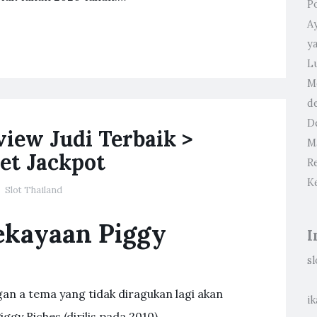
P
A
y
L
M
d
D
view Judi Terbaik >
M
et Jackpot
R
K
Slot Thailand
ekayaan Piggy
I
sl
n a tema yang tidak diragukan lagi akan
ik
ggy Riches (dirilis pada 2010).