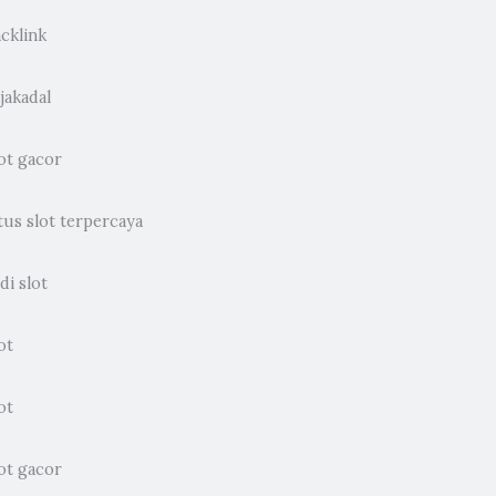
cklink
jakadal
ot gacor
tus slot terpercaya
di slot
ot
ot
ot gacor