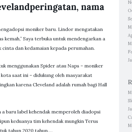
N
levelandperingatan, nama
O
S
M
mengadopsi moniker baru. Lindor mengatakan
Ap
as kemah,” Saya terbuka untuk mendengarkan a
M
ak cinta dan kedamaian kepada perumahan.
F
J
tuk menggunakan Spider atau Naps – moniker
kota saat ini – didukung oleh masyarakat
R
ingkan karena Cleveland adalah rumah bagi Hall
M
S
J
a a baru label kehendak memperoleh diadopsi
Ca
kipun keduanya tim kehendak mungkin Terus
Me
uk tahun 2020 tahun.…