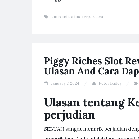
situs judi online terpercaya
Piggy Riches Slot Re
Ulasan And Cara Dap
January 7, 2024
Peter Bailey
Ulasan tentang K
perjudian
SEBUAH sangat menarik perjudian denga
menarik bagi Anda adalah liar terkenal Pi