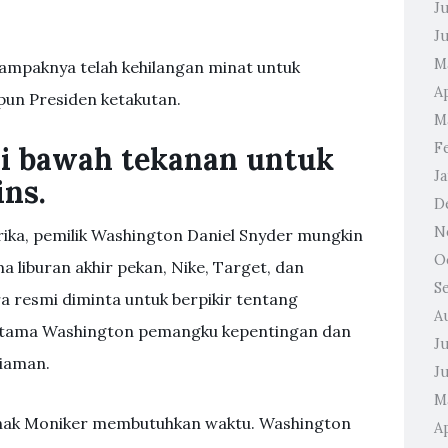
J
J
M
mpaknya telah kehilangan minat untuk
A
un Presiden ketakutan.
M
F
i bawah tekanan untuk
J
ns.
D
N
rika, pemilik Washington Daniel Snyder mungkin
O
 liburan akhir pekan, Nike, Target, dan
S
ra resmi diminta untuk berpikir tentang
A
utama Washington pemangku kepentingan dan
J
iaman.
J
M
hak Moniker membutuhkan waktu. Washington
Ap