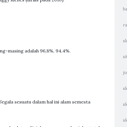
ba
ra
sl
ing-masing adalah 96,8%, 94,4%.
si
ju
sl
egala sesuatu dalam hal ini alam semesta
sl
sl