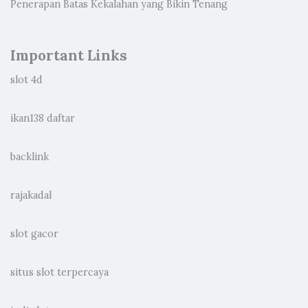
Penerapan Batas Kekalahan yang Bikin Tenang
Important Links
slot 4d
ikan138 daftar
backlink
rajakadal
slot gacor
situs slot terpercaya