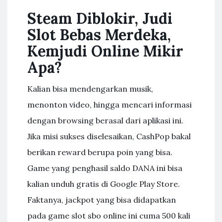
Steam Diblokir, Judi
Slot Bebas Merdeka,
Kemjudi Online Mikir
Apa?
Kalian bisa mendengarkan musik,
menonton video, hingga mencari informasi
dengan browsing berasal dari aplikasi ini.
Jika misi sukses diselesaikan, CashPop bakal
berikan reward berupa poin yang bisa.
Game yang penghasil saldo DANA ini bisa
kalian unduh gratis di Google Play Store.
Faktanya, jackpot yang bisa didapatkan
pada game slot sbo online ini cuma 500 kali