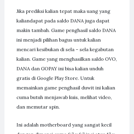
Jika prediksi kalian tepat maka uang yang
kaliandapat pada saldo DANA juga dapat
makin tambah. Game penghasil saldo DANA
ini menjadi pilihan bagus untuk kalian
mencari kesibukan di sela – sela kegabutan
kalian. Game yang menghasilkan saldo OVO,
DANA dan GOPAY ini bisa kalian unduh
gratis di Google Play Store. Untuk
memainkan game penghasil duwit ini kalian
cuma butuh menjawab kuis, melihat video,
dan memutar spin.
Ini adalah motherboard yang sangat kecil