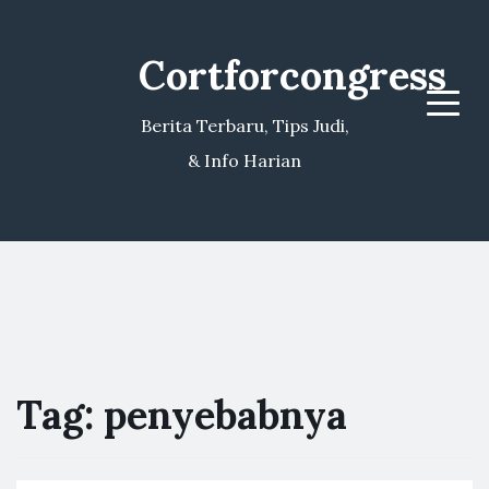
Cortforcongress
Menu
Berita Terbaru, Tips Judi,
& Info Harian
Tag:
penyebabnya