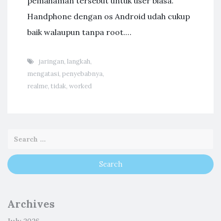
pemahaman tersebut untuk user biasa.
Handphone dengan os Android udah cukup
baik walaupun tanpa root.…
jaringan
,
langkah
,
mengatasi
,
penyebabnya
,
realme
,
tidak
,
worked
Archives