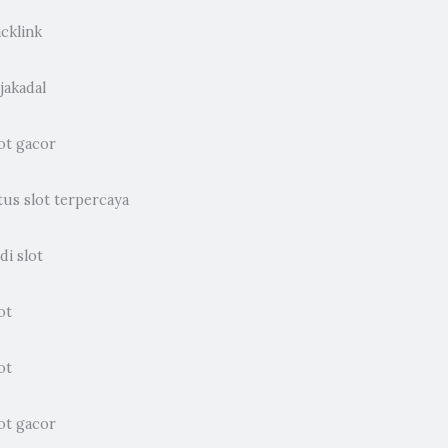
cklink
jakadal
ot gacor
tus slot terpercaya
di slot
ot
ot
ot gacor