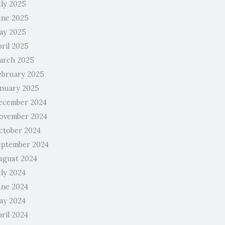
uly 2025
une 2025
ay 2025
pril 2025
arch 2025
ebruary 2025
anuary 2025
ecember 2024
ovember 2024
ctober 2024
eptember 2024
ugust 2024
uly 2024
une 2024
ay 2024
ril 2024