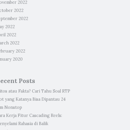
ovember 2022
ctober 2022
eptember 2022
ay 2022
ril 2022
arch 2022
ebruary 2022
anuary 2020
ecent Posts
itos atau Fakta? Cari Tahu Soal RTP
lot yang Katanya Bisa Dipantau 24
am Nonstop
ra Kerja Fitur Cascading Reels:
nyelami Rahasia di Balik