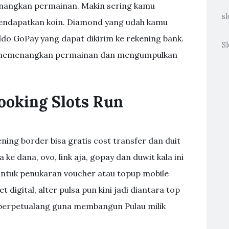
nangkan permainan. Makin sering kamu
sl
endapatkan koin. Diamond yang udah kamu
do GoPay yang dapat dikirim ke rekening bank.
Sl
 memenangkan permainan dan mengumpulkan
ooking Slots Run
ning border bisa gratis cost transfer dan duit
ke dana, ovo, link aja, gopay dan duwit kala ini
ntuk penukaran voucher atau topup mobile
digital, alter pulsa pun kini jadi diantara top
k berpetualang guna membangun Pulau milik