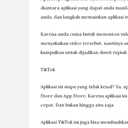
diantara aplikasi yang dapat anda man
anda, dan langkah memainkan aplikasi in
Karena anda cuma butuh menonton video
menyaksikan video tersebut, nantinya 
kumpulkan untuk dijadikan duwit rupiah a
TikTok
Aplikasi ini siapa yang tidak kenal? Ya, 
Store dan App Store. Karena aplikasi i
cepat. Dan bukan hingga situ saja.
Aplikasi TikTok ini juga bisa membuahk