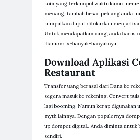
koin yang terkumpul waktu kamu meme
menang, tambah besar peluang anda m
kumpulkan dapat ditukarkan menjadi sal
Untuk mendapatkan uang, anda harus
diamond sebanyak-banyaknya.
Download Aplikasi C
Restaurant
Transfer uang berasal dari Dana ke reke
segera masuk ke rekening. Convert pulsa 
lagi booming. Namun kerap digunakan u
myth lainnya. Dengan populernya dompet 
up dompet digital.. Anda diminta untu
sendiri.