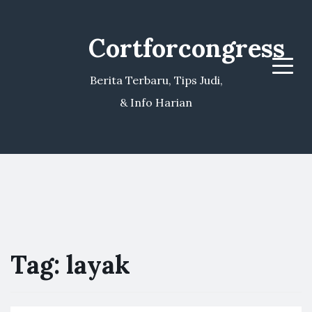
Cortforcongress
Menu
Berita Terbaru, Tips Judi,
& Info Harian
Tag:
layak