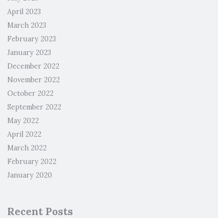
April 2023
March 2023
February 2023
January 2023
December 2022
November 2022
October 2022
September 2022
May 2022
April 2022
March 2022
February 2022
January 2020
Recent Posts