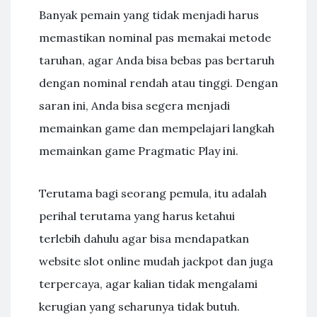
Banyak pemain yang tidak menjadi harus
memastikan nominal pas memakai metode
taruhan, agar Anda bisa bebas pas bertaruh
dengan nominal rendah atau tinggi. Dengan
saran ini, Anda bisa segera menjadi
memainkan game dan mempelajari langkah
memainkan game Pragmatic Play ini.
Terutama bagi seorang pemula, itu adalah
perihal terutama yang harus ketahui
terlebih dahulu agar bisa mendapatkan
website slot online mudah jackpot dan juga
terpercaya, agar kalian tidak mengalami
kerugian yang seharunya tidak butuh.