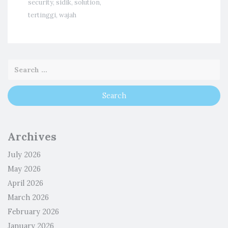
security
,
sidik
,
solution
,
tertinggi
,
wajah
Archives
July 2026
May 2026
April 2026
March 2026
February 2026
January 2026