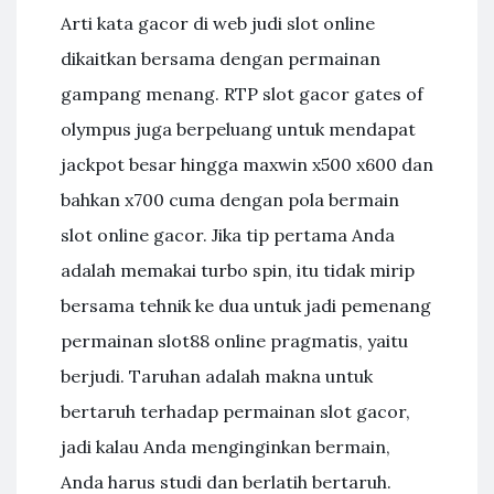
Arti kata gacor di web judi slot online
dikaitkan bersama dengan permainan
gampang menang. RTP slot gacor gates of
olympus juga berpeluang untuk mendapat
jackpot besar hingga maxwin x500 x600 dan
bahkan x700 cuma dengan pola bermain
slot online gacor. Jika tip pertama Anda
adalah memakai turbo spin, itu tidak mirip
bersama tehnik ke dua untuk jadi pemenang
permainan slot88 online pragmatis, yaitu
berjudi. Taruhan adalah makna untuk
bertaruh terhadap permainan slot gacor,
jadi kalau Anda menginginkan bermain,
Anda harus studi dan berlatih bertaruh.