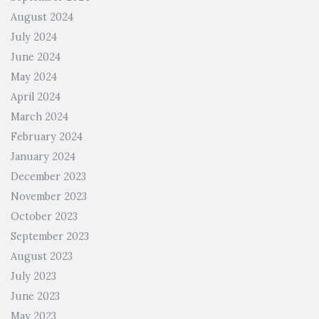
August 2024
July 2024
June 2024
May 2024
April 2024
March 2024
February 2024
January 2024
December 2023
November 2023
October 2023
September 2023
August 2023
July 2023
June 2023
May 2023