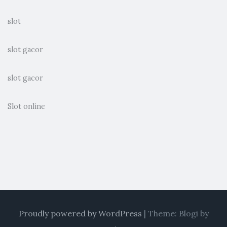
slot
slot gacor
slot gacor
Slot online
Proudly powered by WordPress
|
Theme: Blogi by