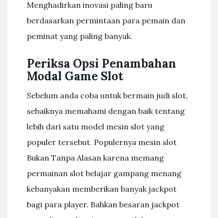
Menghadirkan inovasi paling baru
berdasarkan permintaan para pemain dan
peminat yang paling banyak.
Periksa Opsi Penambahan
Modal Game Slot
Sebelum anda coba untuk bermain judi slot,
sebaiknya memahami dengan baik tentang
lebih dari satu model mesin slot yang
populer tersebut. Populernya mesin slot
Bukan Tanpa Alasan karena memang
permainan slot belajar gampang menang
kebanyakan memberikan banyak jackpot
bagi para player. Bahkan besaran jackpot