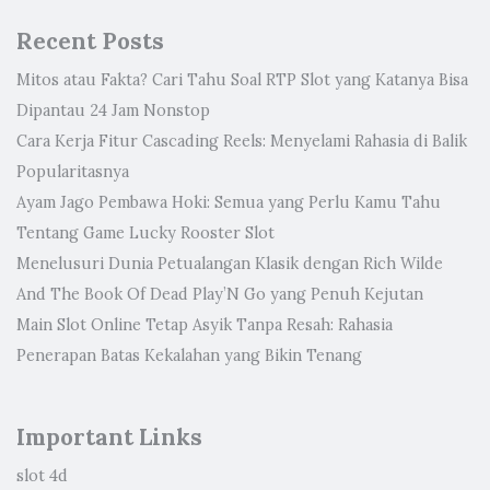
Recent Posts
Mitos atau Fakta? Cari Tahu Soal RTP Slot yang Katanya Bisa
Dipantau 24 Jam Nonstop
Cara Kerja Fitur Cascading Reels: Menyelami Rahasia di Balik
Popularitasnya
Ayam Jago Pembawa Hoki: Semua yang Perlu Kamu Tahu
Tentang Game Lucky Rooster Slot
Menelusuri Dunia Petualangan Klasik dengan Rich Wilde
And The Book Of Dead Play’N Go yang Penuh Kejutan
Main Slot Online Tetap Asyik Tanpa Resah: Rahasia
Penerapan Batas Kekalahan yang Bikin Tenang
Important Links
slot 4d