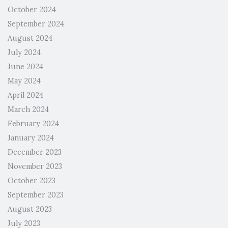
October 2024
September 2024
August 2024
July 2024
June 2024
May 2024
April 2024
March 2024
February 2024
January 2024
December 2023
November 2023
October 2023
September 2023
August 2023
July 2023