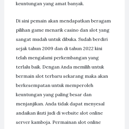
keuntungan yang amat banyak.
Di sini pemain akan mendapatkan beragam
pilihan game menarik casino dan slot yang
sangat mudah untuk dibuka. Sudah berdiri
sejak tahun 2009 dan di tahun 2022 kini
telah mengalami perkembangan yang
terlalu baik. Dengan Anda memilih untuk
bermain slot terbaru sekarang maka akan
berkesempatan untuk memperoleh
keuntungan yang paling besar dan
menjanjikan. Anda tidak dapat menyesal
andaikan ikuti judi di website slot online
server kamboja. Permainan slot online