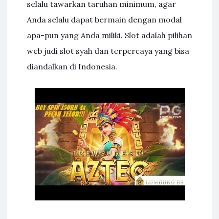
selalu tawarkan taruhan minimum, agar
Anda selalu dapat bermain dengan modal
apa-pun yang Anda miliki. Slot adalah pilihan
web judi slot syah dan terpercaya yang bisa
diandalkan di Indonesia.