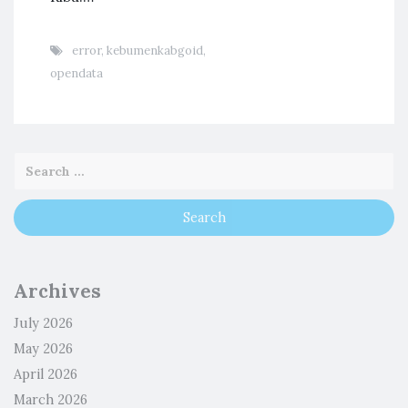
error
,
kebumenkabgoid
,
opendata
Archives
July 2026
May 2026
April 2026
March 2026