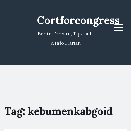
Cortforcongress
Menu
Berita Terbaru, Tips Judi,
& Info Harian
Tag:
kebumenkabgoid