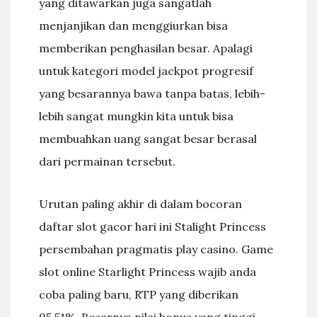
yang ditawarkan juga sangatlah
menjanjikan dan menggiurkan bisa
memberikan penghasilan besar. Apalagi
untuk kategori model jackpot progresif
yang besarannya bawa tanpa batas, lebih-
lebih sangat mungkin kita untuk bisa
membuahkan uang sangat besar berasal
dari permainan tersebut.
Urutan paling akhir di dalam bocoran
daftar slot gacor hari ini Stalight Princess
persembahan pragmatis play casino. Game
slot online Starlight Princess wajib anda
coba paling baru, RTP yang diberikan