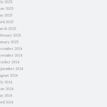
uly 2025
une 2025
ay 2025
pril 2025
arch 2025
ebruary 2025
anuary 2025
ecember 2024
ovember 2024
ctober 2024
eptember 2024
ugust 2024
uly 2024
une 2024
ay 2024
ril 2024