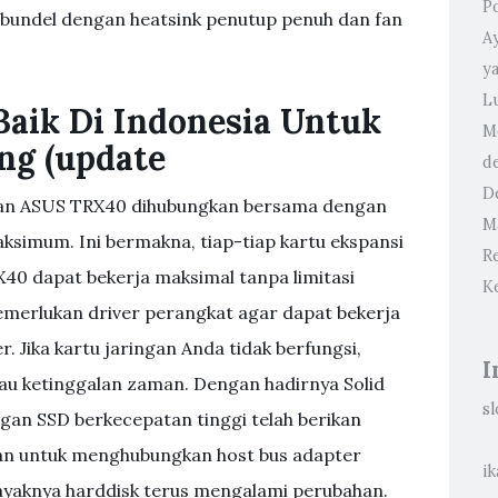
P
ibundel dengan heatsink penutup penuh dan fan
A
y
L
Baik Di Indonesia Untuk
M
ng (update
d
D
jaran ASUS TRX40 dihubungkan bersama dengan
M
aksimum. Ini bermakna, tiap-tiap kartu ekspansi
R
0 dapat bekerja maksimal tanpa limitasi
K
emerlukan driver perangkat agar dapat bekerja
 Jika kartu jaringan Anda tidak berfungsi,
I
tau ketinggalan zaman. Dengan hadirnya Solid
sl
ngan SSD berkecepatan tinggi telah berikan
an untuk menghubungkan host bus adapter
ik
ayaknya harddisk terus mengalami perubahan.