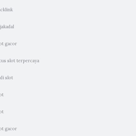
cklink
jakadal
ot gacor
tus slot terpercaya
di slot
ot
ot
ot gacor