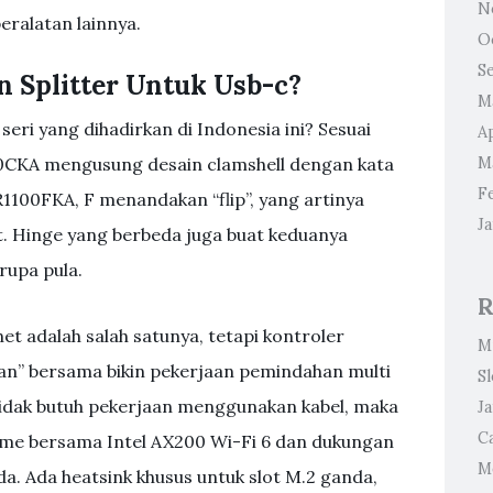
N
ralatan lainnya.
O
S
 Splitter Untuk Usb-c?
M
seri yang dihadirkan di Indonesia ini? Sesuai
Ap
CKA mengusung desain clamshell dengan kata
M
F
R1100FKA, F menandakan “flip”, yang artinya
J
at. Hinge yang berbeda juga buat keduanya
rupa pula.
R
et adalah salah satunya, tetapi kontroler
M
an” bersama bikin pekerjaan pemindahan multi
S
a tidak butuh pekerjaan menggunakan kabel, maka
J
Ca
reme bersama Intel AX200 Wi-Fi 6 dan dukungan
Me
. Ada heatsink khusus untuk slot M.2 ganda,