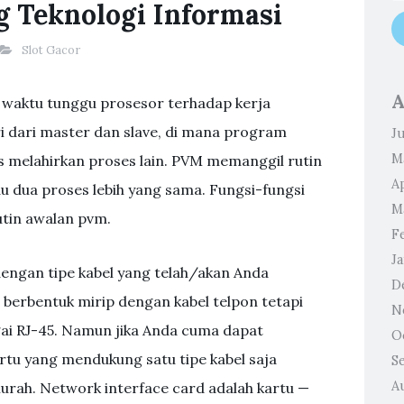
 Teknologi Informasi
Slot Gacor
A
si waktu tunggu prosesor terhadap kerja
 dari master dan slave, di mana program
J
M
as melahirkan proses lain. PVM memanggil rutin
Ap
 dua proses lebih yang sama. Fungsi-fungsi
M
tin awalan pvm.
F
J
dengan tipe kabel yang telah/akan Anda
D
berbentuk mirip dengan kabel telpon tetapi
N
bagai RJ-45. Namun jika Anda cuma dapat
O
artu yang mendukung satu tipe kabel saja
S
A
murah. Network interface card adalah kartu —