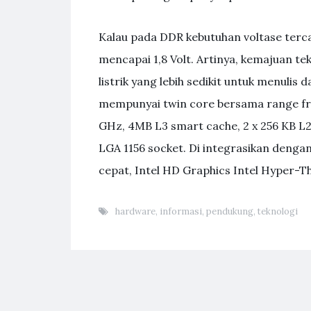
Kalau pada DDR kebutuhan voltase terca
mencapai 1,8 Volt. Artinya, kemajuan t
listrik yang lebih sedikit untuk menul
mempunyai twin core bersama range fre
GHz, 4MB L3 smart cache, 2 x 256 KB L
LGA 1156 socket. Di integrasikan denga
cepat, Intel HD Graphics Intel Hyper-T
hardware
,
informasi
,
pendukung
,
teknologi