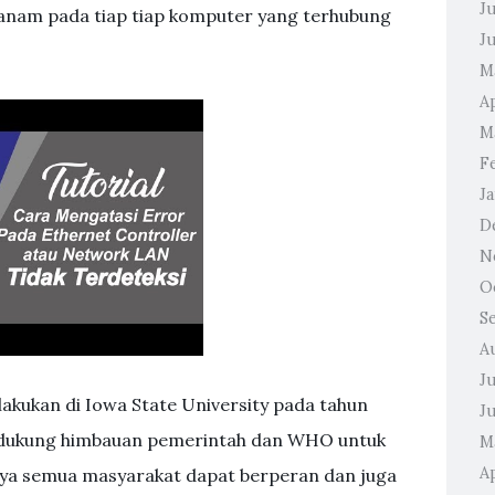
J
anam pada tiap tiap komputer yang terhubung
J
M
A
M
F
J
D
N
O
S
A
J
lakukan di Iowa State University pada tahun
J
endukung himbauan pemerintah dan WHO untuk
M
Ap
aya semua masyarakat dapat berperan dan juga