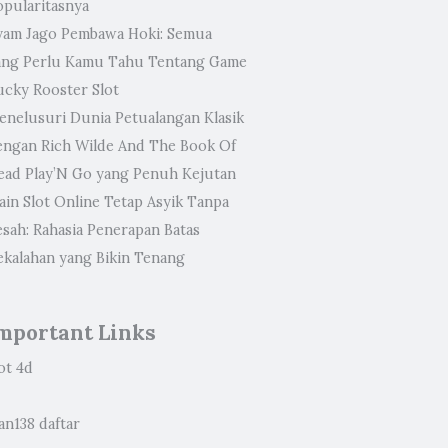
opularitasnya
yam Jago Pembawa Hoki: Semua
ang Perlu Kamu Tahu Tentang Game
ucky Rooster Slot
enelusuri Dunia Petualangan Klasik
engan Rich Wilde And The Book Of
ead Play’N Go yang Penuh Kejutan
ain Slot Online Tetap Asyik Tanpa
esah: Rahasia Penerapan Batas
ekalahan yang Bikin Tenang
mportant Links
ot 4d
an138 daftar