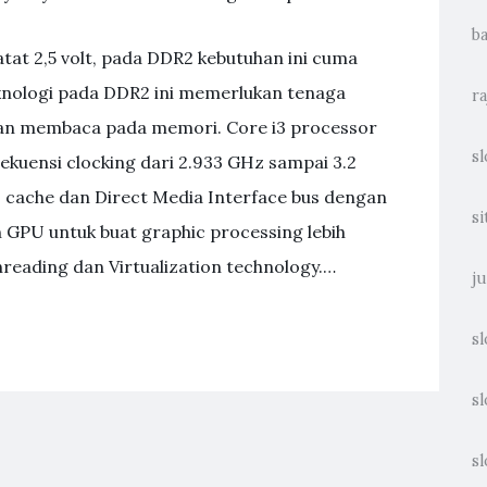
ba
tat 2,5 volt, pada DDR2 kebutuhan ini cuma
eknologi pada DDR2 ini memerlukan tenaga
ra
is dan membaca pada memori. Core i3 processor
sl
kuensi clocking dari 2.933 GHz sampai 3.2
2 cache dan Direct Media Interface bus dengan
si
n GPU untuk buat graphic processing lebih
hreading dan Virtualization technology.…
ju
sl
sl
sl