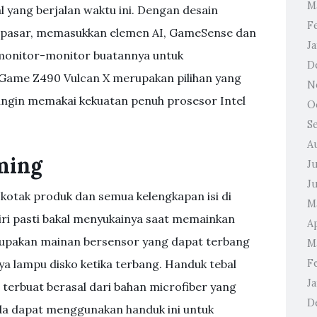
M
l yang berjalan waktu ini. Dengan desain
F
di pasar, memasukkan elemen AI, GameSense dan
J
monitor-monitor buatannya untuk
D
Game Z490 Vulcan X merupakan pilihan yang
N
ingin memakai kekuatan penuh prosesor Intel
O
S
A
ming
J
J
 kotak produk dan semua kelengkapan isi di
M
ri pasti bakal menyukainya saat memainkan
Ap
merupakan mainan bersensor yang dapat terbang
M
a lampu disko ketika terbang. Handuk tebal
F
J
 terbuat berasal dari bahan microfiber yang
D
da dapat menggunakan handuk ini untuk